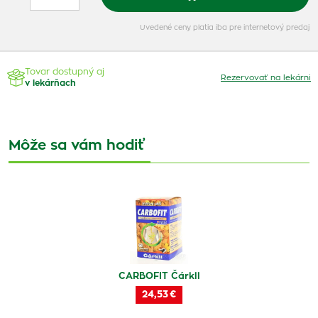
Uvedené ceny platia iba pre internetový predaj
Tovar dostupný aj
Rezervovať na lekárni
v lekárňach
Môže sa vám hodiť
CARBOFIT Čárkll
24,53 €