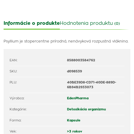
Informácie o produkte
Hodnotenia produktu
(0)
Psyllium je stopercentne prírodná, nenávyková rozpustná vláknina.
EAN:
8588003584762
SKU:
d098539
PLU:
40BE39D8-CD71-40DE-889D-
6B94B2933073
Výrobca:
EdenPharma
Kategórie:
Detoxikácia organizmu
Forma:
Kapsule
Vek:
>3 rokov