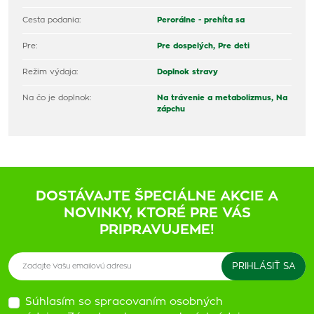
Cesta podania:
Perorálne - prehĺta sa
Pre:
Pre dospelých,
Pre deti
Režim výdaja:
Doplnok stravy
Na čo je doplnok:
Na trávenie a metabolizmus,
Na
zápchu
DOSTÁVAJTE ŠPECIÁLNE AKCIE A
NOVINKY, KTORÉ PRE VÁS
PRIPRAVUJEME!
Súhlasím so spracovaním osobných