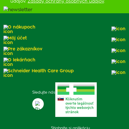
údajov.
Zásady ochrany osobných údajov
.
O nákupoch
Môj účet
Pre zákazníkov
O lekárňach
Schneider Health Care Group
Sledujte nás
Stiahnite si aplikáciu