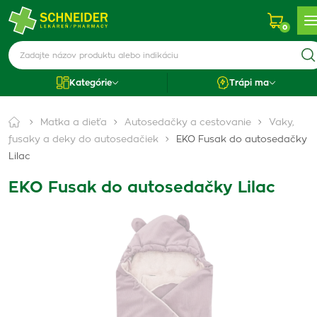
0
Kategórie
Trápi ma
Matka a dieťa
Autosedačky a cestovanie
Vaky,
fusaky a deky do autosedačiek
EKO Fusak do autosedačky
Lilac
EKO Fusak do autosedačky Lilac