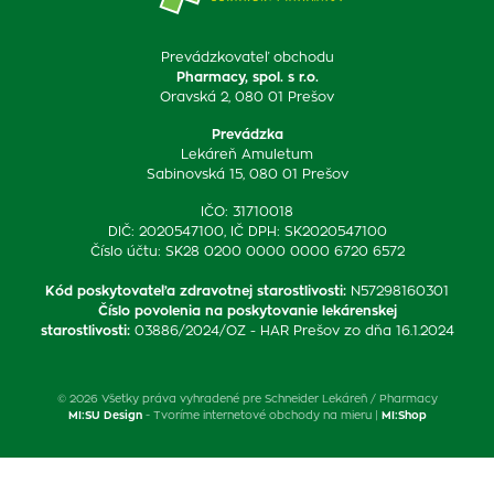
Prevádzkovateľ obchodu
Pharmacy, spol. s r.o.
Oravská 2, 080 01 Prešov
Prevádzka
Lekáreň Amuletum
Sabinovská 15, 080 01 Prešov
IČO: 31710018
DIČ: 2020547100, IČ DPH: SK2020547100
Číslo účtu: SK28 0200 0000 0000 6720 6572
Kód poskytovateľa zdravotnej starostlivosti
:
N57298160301
Číslo povolenia na poskytovanie lekárenskej
starostlivosti
:
03886/2024/OZ - HAR Prešov zo dňa 16.1.2024
© 2026 Všetky práva vyhradené pre Schneider Lekáreň / Pharmacy
MI:SU Design
- Tvoríme internetové obchody na mieru |
MI:Shop