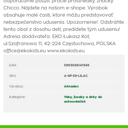
odporúčame použiť pracie prostriedky značky
Chicco. Nájdete na našom e-shope. Výrobok
obsahuje malé časti, ktoré môžu predstavovať
nebezpečenstvo udusenia. Upozornenie!: Odstráňte
tento obal z dosahu detí, predídete tým uduseniu!
Adresa dodávateľa: EKO Łukasz Kot,
ul.Szafranowa 11, 42-224 Częstochowa, POLSKA
office@ekokids.eu www.ekokids.eu
EAN:
5903636141565
SKU:
A-SP-56-LILAC
Výrobca:
Almaden
Kategórie:
Vaky, fusaky a deky do
autosedačiek