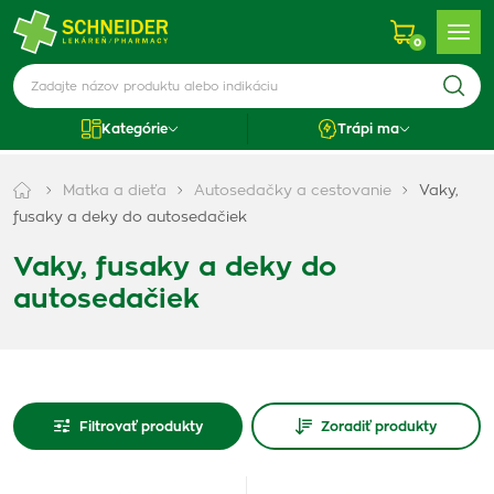
0
Kategórie
Trápi ma
Matka a dieťa
Autosedačky a cestovanie
Vaky,
fusaky a deky do autosedačiek
Vaky, fusaky a deky do
autosedačiek
Filtrovať produkty
Zoradiť produkty