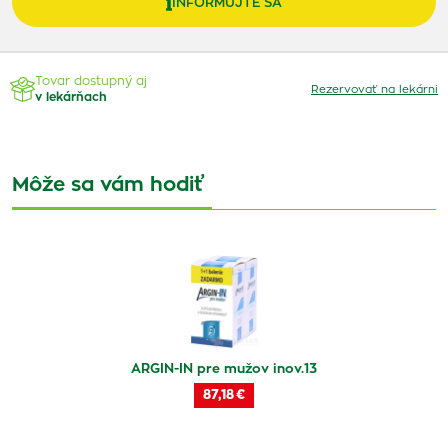
INFORMUJTE SA
Tovar dostupný aj
Rezervovať na lekárni
v lekárňach
Môže sa vám hodiť
ARGIN-IN pre mužov inov.13
87,18 €