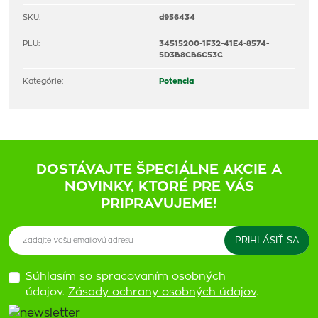
SKU:
d956434
PLU:
34515200-1F32-41E4-8574-
5D3B8CB6C53C
Kategórie:
Potencia
DOSTÁVAJTE ŠPECIÁLNE AKCIE A
NOVINKY, KTORÉ PRE VÁS
PRIPRAVUJEME!
Súhlasím so spracovaním osobných
údajov.
Zásady ochrany osobných údajov
.