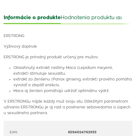
Informácie o produkte
Hodnotenia produktu
(0)
ERSTRONG
Výživový doplnok
ERSTRONG je prírodný produkt určený pre mužov.
Obsiahnutý extrakt rastliny Maca (Lepidium meyenii,
extrakt) stimuluje sexualitu,
extrakt zo ženšenu (Panax ginseng, extrakt) pravého pomáha
vyvolať a zlepšiť erekciu.
Maca aj ženšen pomáhajú udržať optimálnu výdrž.
V ERSTRONGu nájde každý muž svoju silu. Dȏležitým parametrom
užívania ERSTRONGu je aj rast a posilnenie sebavedomia a úspech
u sexuálneho partnera.
EAN:
8594024762935