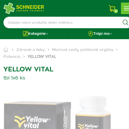
0
Kategórie
Trápi ma
Zdravie a lieky
Močové cesty, pohlavné orgány
Potencia
YELLOW VITAL
YELLOW VITAL
tbl 1x6 ks