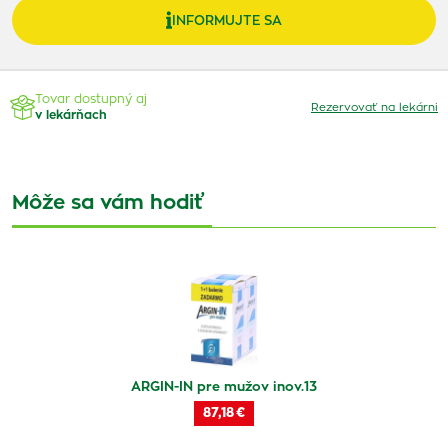
INFORMUJTE SA
Tovar dostupný aj
Rezervovať na lekárni
v lekárňach
Môže sa vám hodiť
ARGIN-IN pre mužov inov.13
87,18 €