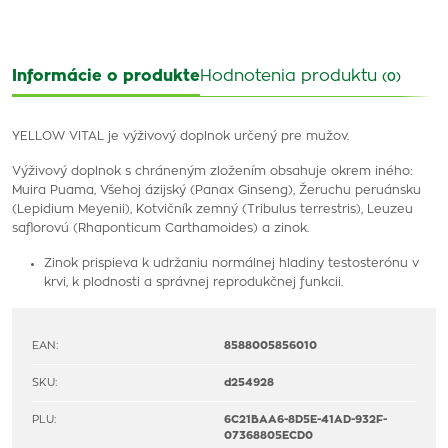
Informácie o produkte
Hodnotenia produktu
(0)
YELLOW VITAL je výživový doplnok určený pre mužov.
Výživový doplnok s chráneným zložením obsahuje okrem iného:
Muira Puama, Všehoj ázijský (Panax Ginseng), Žeruchu peruánsku
(Lepidium Meyenii), Kotvičník zemný (Tribulus terrestris), Leuzeu
saflorovú (Rhaponticum Carthamoides) a zinok.
Zinok prispieva k udržaniu normálnej hladiny testosterónu v
krvi, k plodnosti a správnej reprodukčnej funkcii.
EAN:
8588005856010
SKU:
d254928
PLU:
6C21BAA6-8D5E-41AD-932F-
07368805ECD0