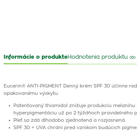
Informácie o produkte
Hodnotenia produktu
(0)
Eucerin® ANTI-PIGMENT Denný krém SPF 30 účinne redu
opakovanému výskytu.
Patentovaný thiamidol znižuje produkciu melanínu u
hyperpigmentáciu už po 2 týždňoch pravidelného p
Pleť sa zdá dlhodobo zjednotená a rozjasnená.
SPF 30 + UVA chráni pred vznikom budúcich pigmen