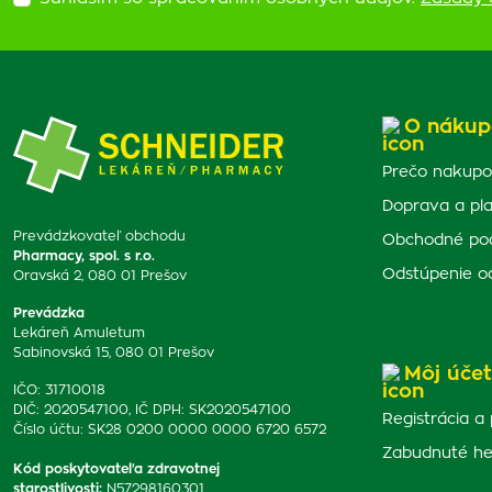
O nákup
Prečo nakupo
Doprava a pl
Prevádzkovateľ obchodu
Obchodné po
Pharmacy, spol. s r.o.
Odstúpenie o
Oravská 2, 080 01 Prešov
Prevádzka
Lekáreň Amuletum
Sabinovská 15, 080 01 Prešov
Môj účet
IČO: 31710018
DIČ: 2020547100, IČ DPH: SK2020547100
Registrácia a 
Číslo účtu: SK28 0200 0000 0000 6720 6572
Zabudnuté he
Kód poskytovateľa zdravotnej
starostlivosti
:
N57298160301