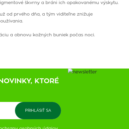
igmentové škvrny a bráni ich opakovanému výskytu.
ž od prvého dňa, a tým viditeľne znižuje
oužívania.
áciu a obnovu kožných buniek počas noci.
NOVINKY, KTORÉ
ochrany osobných údajov
.