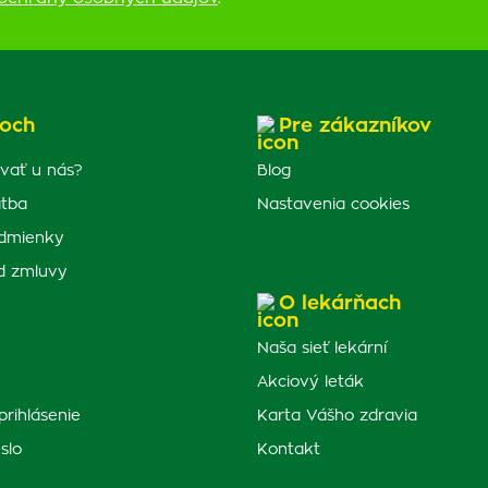
och
Pre zákazníkov
vať u nás?
Blog
atba
Nastavenia cookies
dmienky
d zmluvy
O lekárňach
Naša sieť lekární
Akciový leták
prihlásenie
Karta Vášho zdravia
slo
Kontakt