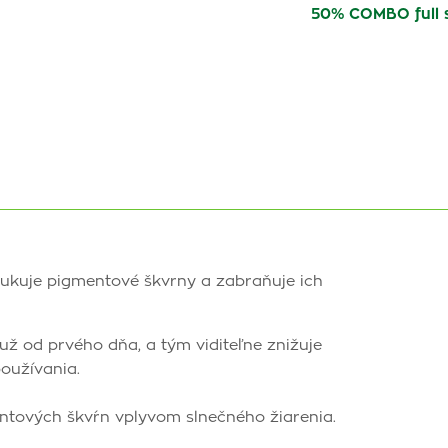
50% COMBO full s
kuje pigmentové škvrny a zabraňuje ich
ž od prvého dňa, a tým viditeľne znižuje
oužívania.
tových škvŕn vplyvom slnečného žiarenia.