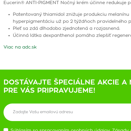
Eucerin® ANTI-PIGMENT Nočný krém účinne redukuje p
Patentovaný thiamidol znižuje produkciu melanínu u
hyperpigmentáciu už po 2 týždňoch pravidelného p
Pleť sa zdá dlhodobo zjednotená a rozjasnená.
Účinná látka dexpanthenol pomáha zlepšiť regener
Viac na adc.sk
DOSTÁVAJTE ŠPECIÁLNE AKCIE A 
PRE VÁS PRIPRAVUJEME!
Súhlasím so spracovaním osobných údajov.
Zásady 