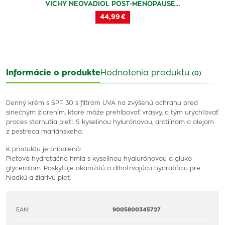
VICHY NEOVADIOL POST-MENOPAUSE…
44,99 €
Informácie o produkte
Hodnotenia produktu
(0)
Denný krém s SPF 30 s filtrom UVA na zvýšenú ochranu pred
slnečným žiarením, ktoré môže prehlbovať vrásky, a tým urýchľovať
proces starnutia pleti. S kyselinou hylurónovou, arctiínom a olejom
z pestreca mariánskeho.
K produktu je pribalená:
Pleťová hydratačná hmla s kyselinou hyalurónovou a gluko-
glycerolom. Poskytuje okamžitú a dlhotrvajúcu hydratáciu pre
hladkú a žiarivú pleť.
EAN:
9005800345727