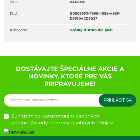
SKU:
d418036
PLU:
B05839F3-F698-4588-A98F-
D391DACD3B37
Kategórie:
Vrásky a starnutie pleti
DOSTÁVAJTE ŠPECIÁLNE AKCIE A
NOVINKY, KTORÉ PRE VÁS
PRIPRAVUJEME!
Súhlasím so spracovaním osobných
údajov.
Zásady ochrany osobných údajov
.