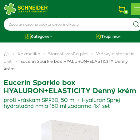
0
Kategórie
Trápi ma
Kozmetika
Starostlivosť o pleť
Vrásky a starnutie
pleti
Eucerin Sparkle box HYALURON+ELASTICITY Denný
krém
Eucerin Sparkle box
HYALURON+ELASTICITY Denný krém
proti vráskam SPF30, 50 ml + Hyaluron Sprej
hydratačná hmla 150 ml zadarmo, 1x1 set