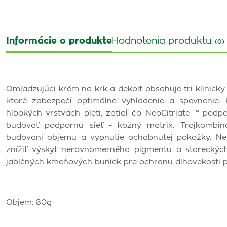
Informácie o produkte
Hodnotenia produktu
(0)
Omladzujúci krém na krk a dekolt obsahuje tri klinick
ktoré zabezpečí optimálne vyhladenie a spevnenie.
hlbokých vrstvách pleti, zatiaľ čo NeoCitriate ™ po
budovať podpornú sieť - kožný matrix. Trojkombiná
budovaní objemu a vypnutie ochabnutej pokožky. Neo
znížiť výskyt nerovnomerného pigmentu a stareckých
jablčných kmeňových buniek pre ochranu dlhovekosti pl
Objem: 80g