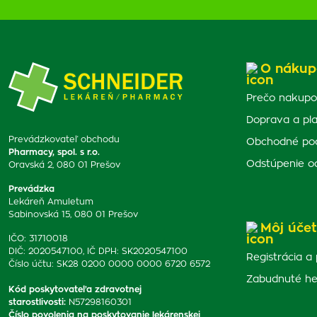
O nákup
Prečo nakupo
Doprava a pl
Prevádzkovateľ obchodu
Obchodné po
Pharmacy, spol. s r.o.
Odstúpenie o
Oravská 2, 080 01 Prešov
Prevádzka
Lekáreň Amuletum
Sabinovská 15, 080 01 Prešov
Môj účet
IČO: 31710018
DIČ: 2020547100, IČ DPH: SK2020547100
Registrácia a 
Číslo účtu: SK28 0200 0000 0000 6720 6572
Zabudnuté he
Kód poskytovateľa zdravotnej
starostlivosti
:
N57298160301
Číslo povolenia na poskytovanie lekárenskej