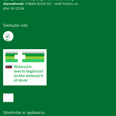
starostlivosti
:
03886/2024/OZ - HAR Prešov zo
dňa 16.1.2024
Sledujte nás
Stiahnite si aplikáciu