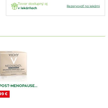
Tovar dostupný aj
Rezervovať na lekárni
v lekárňach
 POST-MENOPAUSE…
99 €