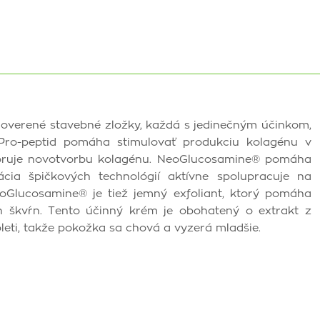
y overené stavebné zložky, každá s jedinečným účinkom,
 Pro-peptid pomáha stimulovať produkciu kolagénu v
dporuje novotvorbu kolagénu. NeoGlucosamine® pomáha
cia špičkových technológií aktívne spolupracuje na
Glucosamine® je tiež jemný exfoliant, ktorý pomáha
 škvŕn. Tento účinný krém je obohatený o extrakt z
eti, takže pokožka sa chová a vyzerá mladšie.