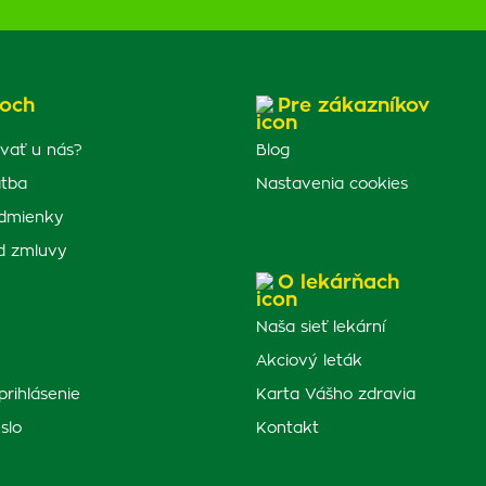
och
Pre zákazníkov
vať u nás?
Blog
atba
Nastavenia cookies
dmienky
d zmluvy
O lekárňach
Naša sieť lekární
Akciový leták
prihlásenie
Karta Vášho zdravia
slo
Kontakt