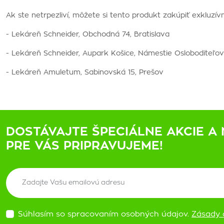
Ak ste netrpezliví, môžete si tento produkt zakúpiť exkluzív
- Lekáreň Schneider, Obchodná 74, Bratislava
- Lekáreň Schneider, Aupark Košice, Námestie Osloboditeľov 
- Lekáreň Amuletum, Sabinovská 15, Prešov
DOSTÁVAJTE ŠPECIÁLNE AKCIE A 
PRE VÁS PRIPRAVUJEME!
Súhlasím so spracovaním osobných údajov.
Zásady 