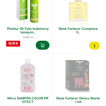
Plantur 39 Fyto-kofeinový
René Furterer Complexe
šampón…
5…
1x250 ml
12,19 €
Milva ŠAMPÓN COLOR PR
René Furterer Okara Starte
OTECT
r kit