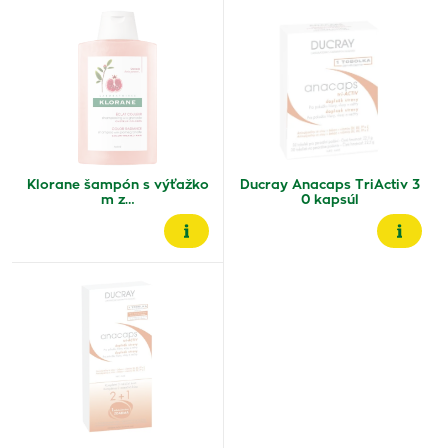
Klorane šampón s výťažko
Ducray Anacaps TriActiv 3
m z…
0 kapsúl