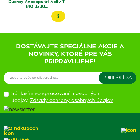
Ducray Anacaps tri Activ T
RIO 3x30…
DOSTÁVAJTE ŠPECIÁLNE AKCIE A
NOVINKY, KTORÉ PRE VÁS
PRIPRAVUJEME!
Súhlasím so spracovaním osobných
údajov.
Zásady ochrany osobných údajov
.
O nákupoch