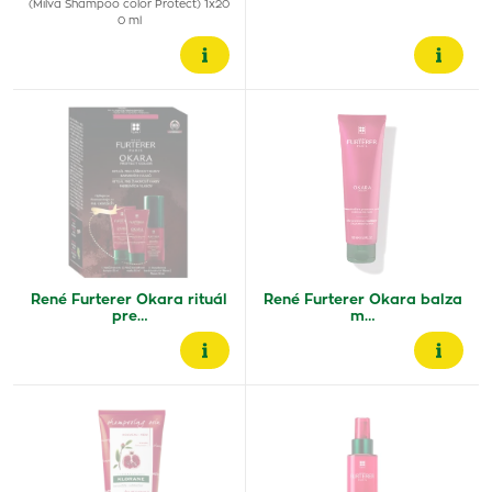
(Milva Shampoo color Protect) 1x20
0 ml
René Furterer Okara rituál
René Furterer Okara balza
pre…
m…