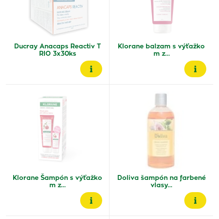
Ducray Anacaps Reactiv T
Klorane balzam s výťažko
RIO 3x30ks
m z…
Klorane Šampón s výťažko
Doliva šampón na farbené
m z…
vlasy…