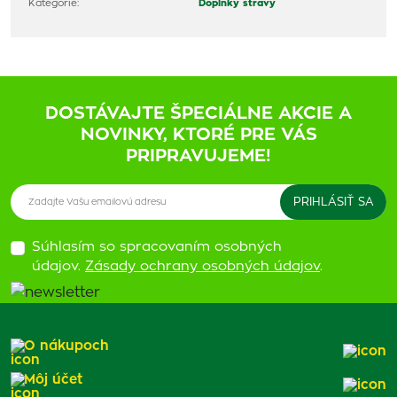
Kategórie:
Doplnky stravy
DOSTÁVAJTE ŠPECIÁLNE AKCIE A
NOVINKY, KTORÉ PRE VÁS
PRIPRAVUJEME!
Súhlasím so spracovaním osobných
údajov.
Zásady ochrany osobných údajov
.
O nákupoch
Môj účet