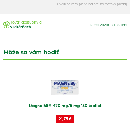
Uvedené ceny platia iba pre internetový predaj
Tovar dostupný aj
Rezervovať na lekárni
v lekárňach
Môže sa vám hodiť
Magne B6® 470 mg/5 mg 180 tabliet
21,75 €