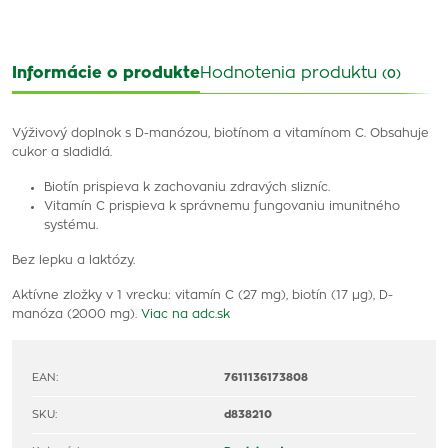
Informácie o produkte
Hodnotenia produktu
(0)
Výživový doplnok s D-manózou, biotínom a vitamínom C. Obsahuje
cukor a sladidlá.
Biotín prispieva k zachovaniu zdravých slizníc.
Vitamín C prispieva k správnemu fungovaniu imunitného
systému.
Bez lepku a laktózy.
Aktívne zložky v 1 vrecku: vitamín C (27 mg), biotín (17 µg), D-
manóza (2000 mg).
Viac na adc.sk
EAN:
7611136173808
SKU:
d838210