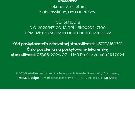
Prevádzka
Lekáreň Amuletum
Sabinovská 15, 080 01 Prešov
IČO: 31710018
DIČ: 2020547100, IČ DPH: SK2020547100
Číslo účtu: SK28 0200 0000 0000 6720 6572
Kód poskytovateľa zdravotnej starostlivosti
:
N57298160301
Číslo povolenia na poskytovanie lekárenskej
starostlivosti
:
03886/2024/OZ - HAR Prešov zo dňa 16.1.2024
© 2026 Všetky práva vyhradené pre Schneider Lekáreň / Pharmacy
MI:SU Design
- Tvoríme internetové obchody na mieru |
MI:Shop