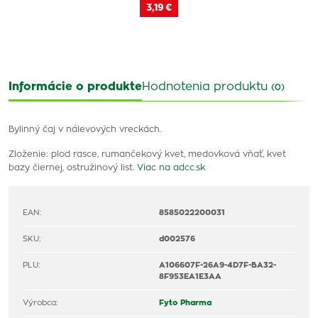
3,19 €
Informácie o produkte
Hodnotenia produktu
(0)
Bylinný čaj v nálevových vreckách.
Zloženie: plod rasce, rumančekový kvet, medovková vňať, kvet
bazy čiernej, ostružinový list.
Viac na adcc.sk
EAN:
8585022200031
SKU:
d002576
PLU:
A106607F-26A9-4D7F-BA32-
8F953EA1E3AA
Výrobca:
Fyto Pharma