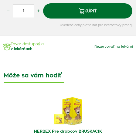
–
+
KÚPIŤ
Uvedené ceny platia iba pre internetový predaj
Tovar dostupný aj
Rezervovať na lekárni
v lekárňach
Môže sa vám hodiť
HERBEX Pre drobcov BRUŠKÁČIK