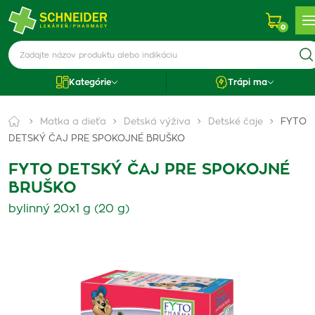
0
Kategórie
Trápi ma
Matka a dieťa
Detská výživa
Detské čaje
FYTO
DETSKÝ ČAJ PRE SPOKOJNÉ BRUŠKO
FYTO DETSKÝ ČAJ PRE SPOKOJNÉ
BRUŠKO
bylinný 20x1 g (20 g)