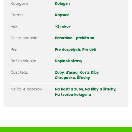
Kategórie:
Kolagén
Forma:
Kapsule
Vek:
>3 rokov
Cesta podania:
Perorálne - prehĺta sa
Pre:
Pre dospelých,
Pre deti
Režim výdaja:
Doplnok stravy
Časť tela:
Zuby, ďasná,
Kosti,
Kĺby,
Chrupavka,
Šľachy
Na čo je doplnok:
Na kosti a zuby,
Na kĺby a šľachy,
Na tvorbu kolagénu