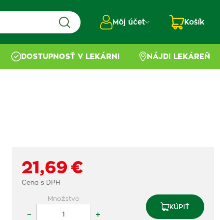
Môj účet
Košík
DOSTUPNOSŤ V LEKÁRNI
NÁJDI LEKÁREŇ
21,69 €
Cena s DPH
Množstvo
KÚPIŤ
–
+