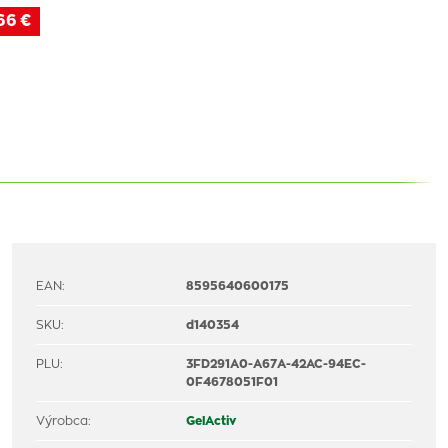
66 €
EAN:
8595640600175
SKU:
d140354
PLU:
3FD291A0-A67A-42AC-94EC-
0F4678051F01
Výrobca:
GelActiv