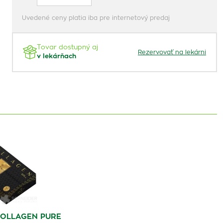
Uvedené ceny platia iba pre internetový predaj
Tovar dostupný aj
Rezervovať na lekárni
v lekárňach
COLLAGEN PURE