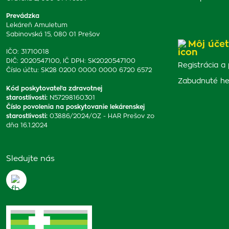
Prevádzka
Lekáreň Amuletum
Sabinovská 15, 080 01 Prešov
Môj účet
IČO: 31710018
DIČ: 2020547100, IČ DPH: SK2020547100
Registrácia a 
Číslo účtu: SK28 0200 0000 0000 6720 6572
Zabudnuté he
Kód poskytovateľa zdravotnej
starostlivosti
:
N57298160301
Číslo povolenia na poskytovanie lekárenskej
starostlivosti
:
03886/2024/OZ - HAR Prešov zo
dňa 16.1.2024
Sledujte nás