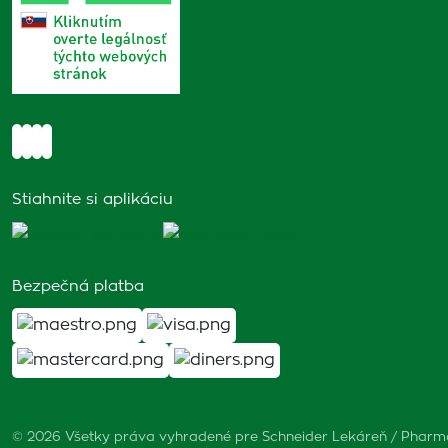
Stiahnite si aplikáciu
Bezpečná platba
© 2026 Všetky práva vyhradené pre Schneider Lekáreň / Phar