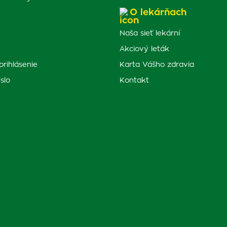
O lekárňach
Naša sieť lekární
Akciový leták
prihlásenie
Karta Vášho zdravia
slo
Kontakt