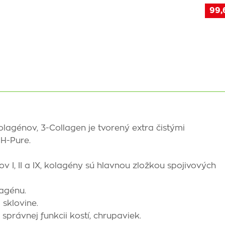
99,
lagénov, 3-Collagen je tvorený extra čistými
 H-Pure.
I, II a IX, kolagény sú hlavnou zložkou spojivových
lagénu.
 sklovine.
právnej funkcii kostí, chrupa­viek.