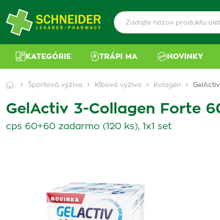
KATEGÓRIE
TRÁPI MA
NOVINKY
Športová výživa
Kĺbová výživa
Kolagén
GelActi
GelActiv 3-Collagen Forte 6
cps 60+60 zadarmo (120 ks), 1x1 set