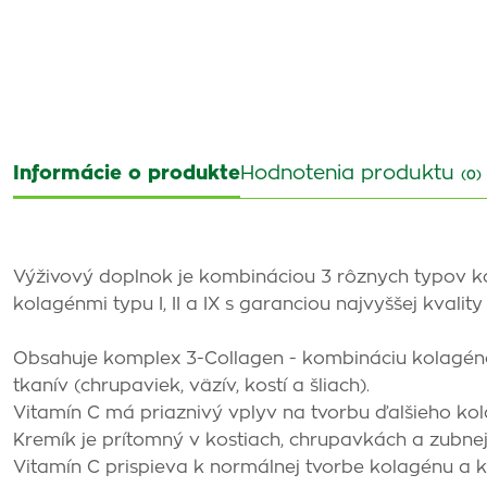
Informácie o produkte
Hodnotenia produktu
(0)
Výživový doplnok je kombináciou 3 rôznych typov ko
kolagénmi typu I, II a IX s garanciou najvyššej kvality
Obsahuje komplex 3-Collagen - kombináciu kolagénov 
tkanív (chrupaviek, väzív, kostí a šliach).
Vitamín C má priaznivý vplyv na tvorbu ďalšieho ko
Kremík je prítomný v kostiach, chrupavkách a zubnej
Vitamín C prispieva k normálnej tvorbe kolagénu a k s