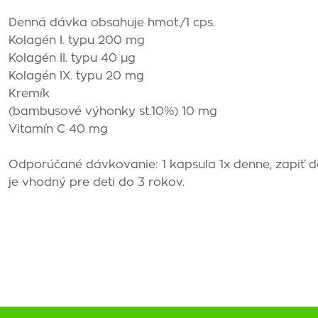
Denná dávka obsahuje
hmot./1 cps.
Kolagén I. typu
200 mg
Kolagén II. typu
40 µg
Kolagén IX. typu
20 mg
Kremík
(bambusové výhonky st.10%)
10 mg
Vitamín C
40 mg
Odporúčané dávkovanie: 1 kapsula 1x denne, zapiť 
je vhodný pre deti do 3 rokov.