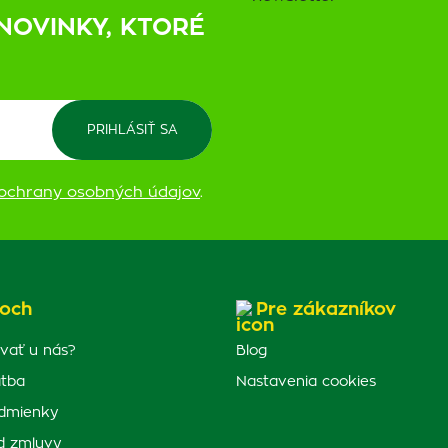
NOVINKY, KTORÉ
ochrany osobných údajov
.
och
Pre zákazníkov
vať u nás?
Blog
atba
Nastavenia cookies
dmienky
d zmluvy