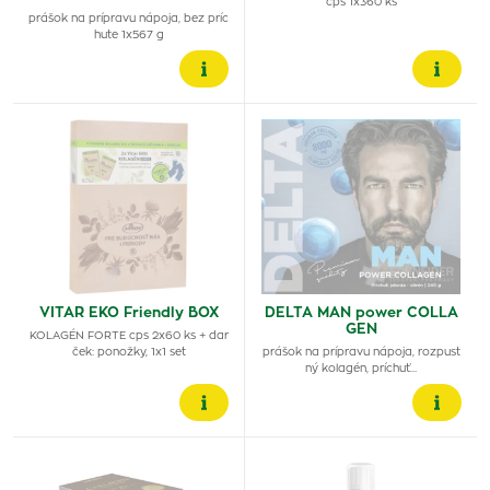
cps 1x360 ks
prášok na prípravu nápoja, bez príc
hute 1x567 g
VITAR EKO Friendly BOX
DELTA MAN power COLLA
GEN
KOLAGÉN FORTE cps 2x60 ks + dar
ček: ponožky, 1x1 set
prášok na prípravu nápoja, rozpust
ný kolagén, príchuť…