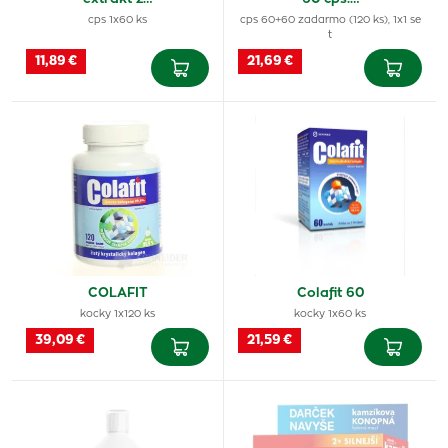
cps 1x60 ks
cps 60+60 zadarmo (120 ks), 1x1 se
t
11,89 €
21,69 €
COLAFIT
Colafit 60
kocky 1x120 ks
kocky 1x60 ks
39,09 €
21,59 €