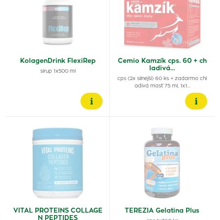
KolagenDrink FlexiRep
Cemio Kamzík cps. 60 + ch
ladivá…
sirup 1x500 ml
cps (2x silnejší) 60 ks + zadarmo chl
adivá masť 75 ml, 1x1…
VITAL PROTEINS COLLAGE
TEREZIA Gelatina Plus
N PEPTIDES