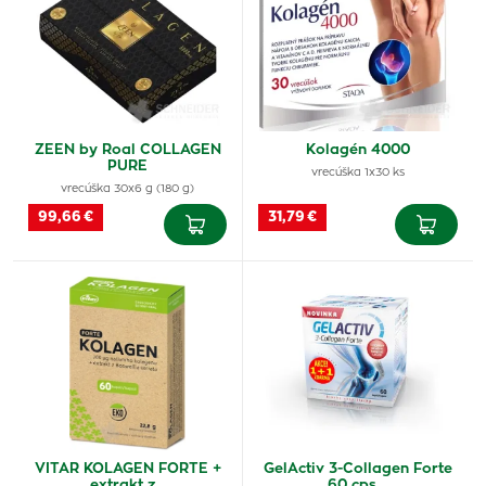
ZEEN by Roal COLLAGEN
Kolagén 4000
PURE
vrecúška 1x30 ks
vrecúška 30x6 g (180 g)
99,66 €
31,79 €
VITAR KOLAGEN FORTE +
GelActiv 3-Collagen Forte
extrakt z…
60 cps.…