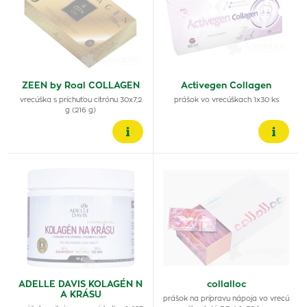
ZEEN by Roal COLLAGEN
Activegen Collagen
vrecúška s príchuťou citrónu 30x7,2
prášok vo vrecúškach 1x30 ks
g (216 g)
ADELLE DAVIS KOLAGÉN N
collalloc
A KRÁSU
prášok na prípravu nápoja vo vrecú