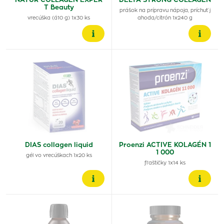
NATUR COLLAGEN EXPER
DELTA STRONG COLLAGEN
T Beauty
prášok na prípravu nápoja, príchuť j
vrecúška (á10 g) 1x30 ks
ahoda/citrón 1x240 g
DIAS collagen liquid
Proenzi ACTIVE KOLAGÉN 1
1 000
gél vo vrecúškach 1x20 ks
fľaštičky 1x14 ks