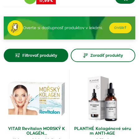
17,99 €
Overte si dostupnosť produktov v lekárni.
OVERIŤ
Filtrovať produkty
Zoradiť produkty
VITAR Revitalon MORSKÝ K
PLANTHÉ Kolagénové séru
OLAGÉN…
m ANTI-AGE