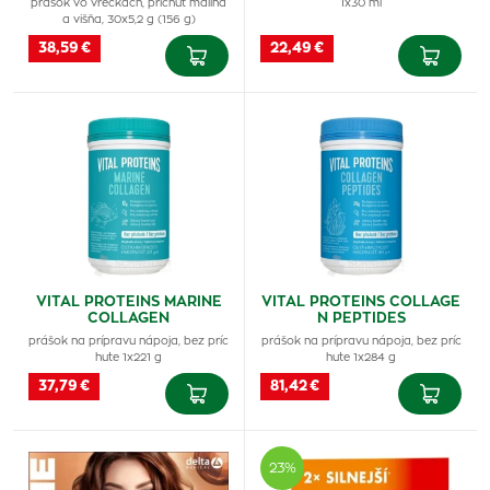
prášok vo vreckách, príchuť malina
1x30 ml
a višňa, 30x5,2 g (156 g)
38,59 €
22,49 €
VITAL PROTEINS MARINE
VITAL PROTEINS COLLAGE
COLLAGEN
N PEPTIDES
prášok na prípravu nápoja, bez príc
prášok na prípravu nápoja, bez príc
hute 1x221 g
hute 1x284 g
37,79 €
81,42 €
23%