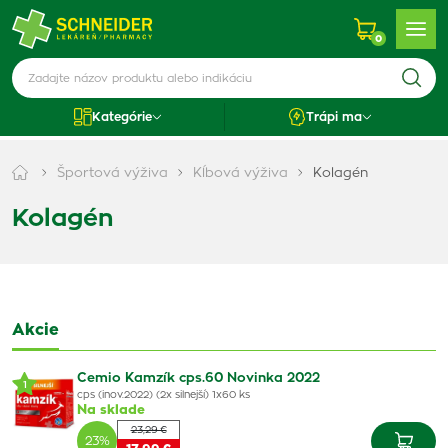
0
Kategórie
Trápi ma
Športová výživa
Kĺbová výživa
Kolagén
Kolagén
Akcie
Cemio Kamzík cps.60 Novinka 2022
1
cps (inov.2022) (2x silnejší) 1x60 ks
Na sklade
23,29 €
23%