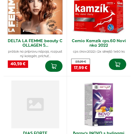
DELTA LA FEMME beauty C
Cemio Kamzík cps.60 Novi
OLLAGEN 5…
nka 2022
prášok na prípravu nápoja, rozpust
cps (inov.2022) (2x silnejší) 1x60 ks
ný kolagén, príchuť…
23,29 €
40,59 €
17,99 €
DIAS FORTE
Barny's INOVO s bylinami