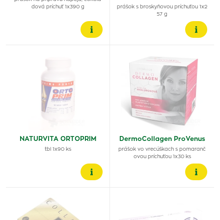
dová príchuť 1x390 g
prášok s broskyňovou príchuťou 1x2
57 g
NATURVITA ORTOPRIM
DermoCollagen ProVenus
tbl 1x90 ks
prášok vo vrecúškach s pomaranč
ovou príchuťou 1x30 ks