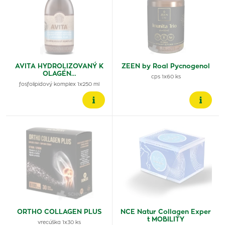
AVITA HYDROLIZOVANÝ K
ZEEN by Roal Pycnogenol
OLAGÉN…
cps 1x60 ks
fosfolipidový komplex 1x250 ml
ORTHO COLLAGEN PLUS
NCE Natur Collagen Exper
t MOBILITY
vrecúška 1x30 ks