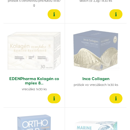
prášok s citrónovou príchuťou 1x187
škach (á 3,3g) 1x30 ks
g
EDENPharma Kolagén co
Inca Collagen
mplex 8…
prášok vo vrecúškach 1x30 ks
vrecúška 1x30 ks