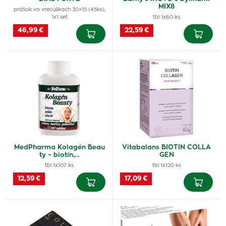
MIX8
prášok vo vrecúškach 30+15 (45ks),
1x1 set
tbl 1x60 ks
46,99 €
22,59 €
MedPharma Kolagén Beau
Vitabalans BIOTIN COLLA
ty – biotín,…
GEN
tbl 1x107 ks
tbl 1x120 ks
12,59 €
17,09 €