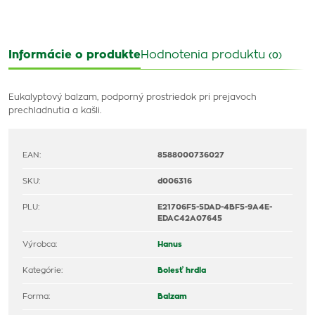
Informácie o produkte
Hodnotenia produktu
(0)
Eukalyptový balzam, podporný prostriedok pri prejavoch
prechladnutia a kašli.
EAN:
8588000736027
SKU:
d006316
PLU:
E21706F5-5DAD-4BF5-9A4E-
EDAC42A07645
Výrobca:
Hanus
Kategórie:
Bolesť hrdla
Forma:
Balzam