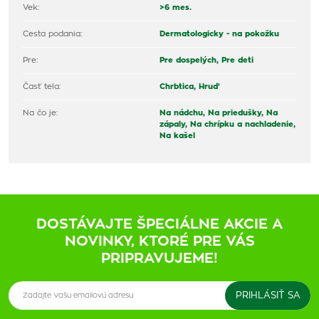
Vek:
>6 mes.
Cesta podania:
Dermatologicky - na pokožku
Pre:
Pre dospelých,
Pre deti
Časť tela:
Chrbtica,
Hruď
Na čo je:
Na nádchu,
Na priedušky,
Na
zápaly,
Na chrípku a nachladenie,
Na kašel
DOSTÁVAJTE ŠPECIÁLNE AKCIE A
NOVINKY, KTORÉ PRE VÁS
PRIPRAVUJEME!