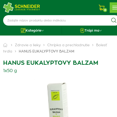
0
Kategórie
Trápi ma
Zdravie a lieky
Chrípka a prechladnutie
Bolesť
hrdla
HANUS EUKALYPTOVY BALZAM
HANUS EUKALYPTOVY BALZAM
1x50 g