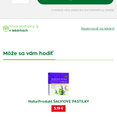
Uvedené ceny platia iba pre internetový predaj
Tovar dostupný aj
Rezervovať na lekárni
v lekárňach
Môže sa vám hodiť
NaturProdukt ŠALVIOVE PASTILKY
5,19 €