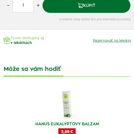
–
+
KÚPIŤ
Uvedené ceny platia iba pre internetový predaj
Tovar dostupný aj
Rezervovať na lekárni
v lekárňach
Môže sa vám hodiť
HANUS EUKALYPTOVY BALZAM
3,89 €