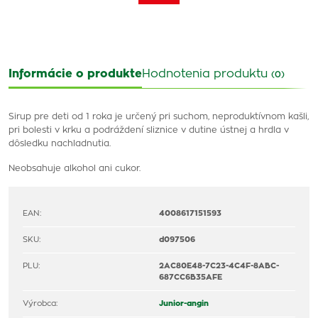
Informácie o produkte
Hodnotenia produktu
(0)
Sirup pre deti od 1 roka je určený pri suchom, neproduktívnom kašli,
pri bolesti v krku a podráždení sliznice v dutine ústnej a hrdla v
dôsledku nachladnutia.
Neobsahuje alkohol ani cukor.
EAN:
4008617151593
SKU:
d097506
PLU:
2AC80E48-7C23-4C4F-8ABC-
687CC6B35AFE
Výrobca:
Junior-angin