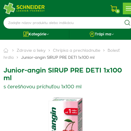
0
Kategórie
Trápi ma
Zdravie a lieky
Chrípka a prechladnutie
Bolesť
hrdla
Junior-angin SIRUP PRE DETI 1x100 ml
Junior-angin SIRUP PRE DETI 1x100
ml
s čerešňovou príchuťou 1x100 ml