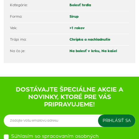
Kategórie:
Bolesť hrdla
Forma:
Sirup
Vek:
>1 rokov
Trápi ma:
Chrípka a nachladnutie
Na čo je:
Na bolesť v krku,
Na kašel
DOSTÁVAJTE ŠPECIÁLNE AKCIE A
NOVINKY, KTORÉ PRE VÁS
PRIPRAVUJEME!
Súhlasím so spracovaním osobných