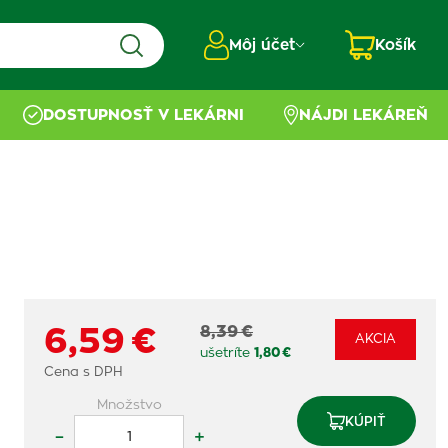
Môj účet
Košík
DOSTUPNOSŤ V LEKÁRNI
NÁJDI LEKÁREŇ
8,39 €
6,59 €
AKCIA
ušetríte
1,80 €
Cena s DPH
Množstvo
KÚPIŤ
–
+