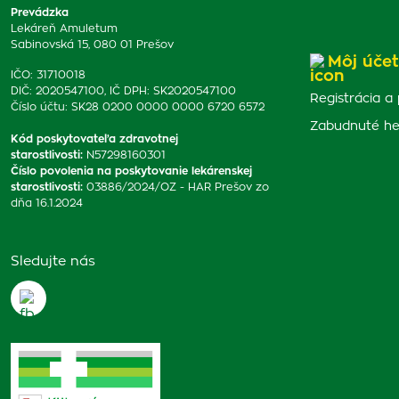
Prevádzka
Lekáreň Amuletum
Sabinovská 15, 080 01 Prešov
Môj účet
IČO: 31710018
DIČ: 2020547100, IČ DPH: SK2020547100
Registrácia a 
Číslo účtu: SK28 0200 0000 0000 6720 6572
Zabudnuté he
Kód poskytovateľa zdravotnej
starostlivosti
:
N57298160301
Číslo povolenia na poskytovanie lekárenskej
starostlivosti
:
03886/2024/OZ - HAR Prešov zo
dňa 16.1.2024
Sledujte nás