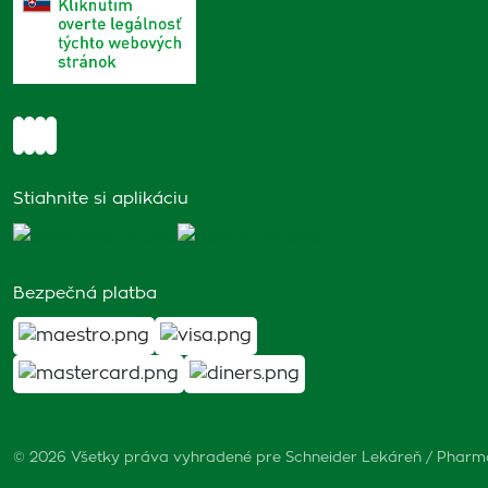
Stiahnite si aplikáciu
Bezpečná platba
© 2026 Všetky práva vyhradené pre Schneider Lekáreň / Phar