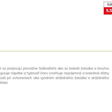
5,9
5,5
ré sa prejavujú prevažne ťažkosťami ako sú bolesti žalúdka a brucha,
eguluje napätie a hybnosť čriev. Uvoľňuje nepríjemné a bolestivé sťahy
bnosti pri ochoreniach ako syndróm dráždivého žalúdka a dráždivého
tída).