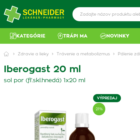
KATEGÓRIE
TRÁPI MA
NOVINKY
Zdravie a lieky
Trávenie a metabolizmus
Pálenie zá
Iberogast 20 ml
sol por (fľ.skl.hnedá) 1x20 ml
VÝPREDAJ
21%