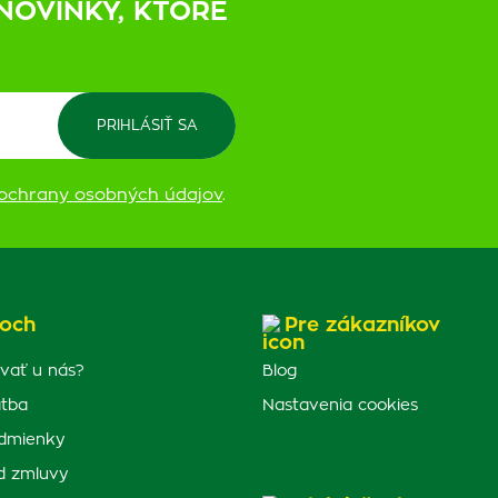
NOVINKY, KTORÉ
ochrany osobných údajov
.
och
Pre zákazníkov
vať u nás?
Blog
atba
Nastavenia cookies
dmienky
d zmluvy