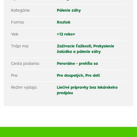
Kategórie:
Pálenie záhy
Forma:
Roztok
Vek:
>12 rokov
Trápi ma:
Zaživacie ťažkosti,
Prekyslenie
žalúdka a pálenie záhy
Cesta podania:
Perorálne - prehĺta sa
Pre:
Pre dospelých,
Pre deti
Režim výdaja:
Liečivé prípravky bez lekárskeho
predpisu