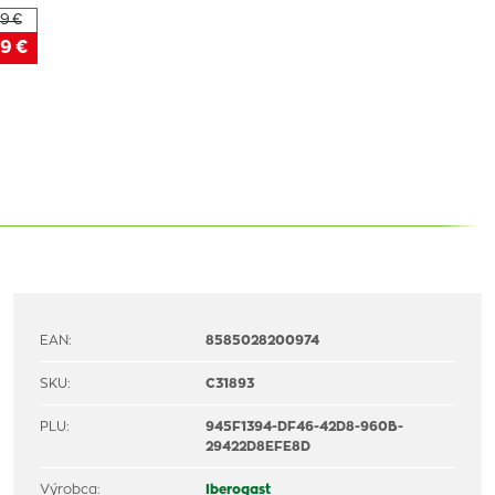
9 €
9 €
EAN:
8585028200974
SKU:
C31893
PLU:
945F1394-DF46-42D8-960B-
29422D8EFE8D
Výrobca:
Iberogast