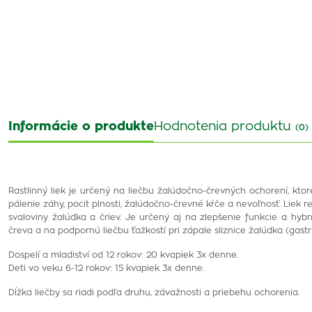
Informácie o produkte
Hodnotenia produktu
(0)
Rastlinný liek je určený na liečbu žalúdočno-črevných ochorení, kto
pálenie záhy, pocit plnosti, žalúdočno-črevné kŕče a nevoľnosť. Liek r
svaloviny žalúdka a čriev. Je určený aj na zlepšenie funkcie a hy
čreva a na podpornú liečbu ťažkostí pri zápale sliznice žalúdka (gastri
Dospelí a mladiství od 12 rokov: 20 kvapiek 3x denne.
Deti vo veku 6-12 rokov: 15 kvapiek 3x denne.
Dĺžka liečby sa riadi podľa druhu, závažnosti a priebehu ochorenia.