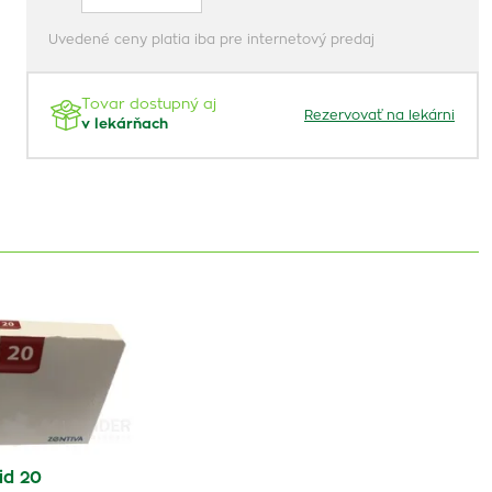
Uvedené ceny platia iba pre internetový predaj
Tovar dostupný aj
Rezervovať na lekárni
v lekárňach
id 20