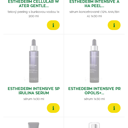
ESTHEDERM CELLULAR W
ESTHEDERM INTENSIVE A
ATER GENTLE…
HA PEEL…
telový peeling s bunkovou vodou 1x
sérum koncetrované (12% AHA/BH
200 ml
A) 1x30 ml
ESTHEDERM INTENSIVE SP
ESTHEDERM INTENSIVE PR
IRULINA SERUM
OPOLIS+…
sérum 1x30 ml
sérum 1x30 ml