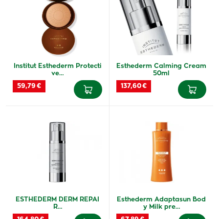
Institut Esthederm Protecti
Esthederm Calming Cream
ve…
50ml
59,79 €
137,60 €
ESTHEDERM DERM REPAI
Esthederm Adaptasun Bod
R…
y Milk pre…