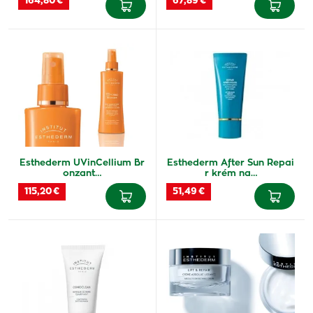
164,80 €
67,89 €
Esthederm UVinCellium Br
Esthederm After Sun Repai
onzant…
r krém na…
115,20 €
51,49 €