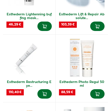
Esthederm Lightenning buf
Esthederm Lift & Repair Ab
fing mask…
solute…
46,29 €
103,39 €
Esthederm Restructuring E
Esthederm Photo Regul 50
ye…
ml
110,40 €
88,59 €