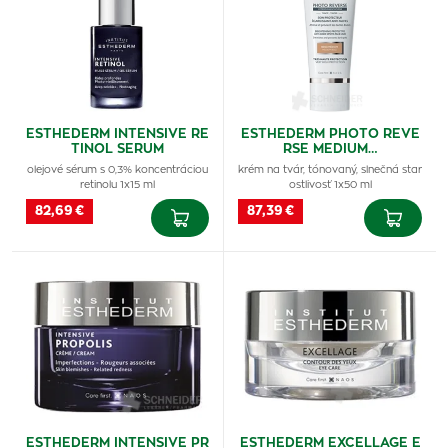
ESTHEDERM INTENSIVE RE
ESTHEDERM PHOTO REVE
TINOL SERUM
RSE MEDIUM…
olejové sérum s 0,3% koncentráciou
krém na tvár, tónovaný, slnečná star
retinolu 1x15 ml
ostlivosť 1x50 ml
82,69 €
87,39 €
ESTHEDERM INTENSIVE PR
ESTHEDERM EXCELLAGE E