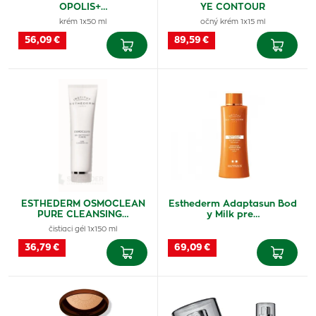
OPOLIS+…
YE CONTOUR
krém 1x50 ml
očný krém 1x15 ml
56,09 €
89,59 €
ESTHEDERM OSMOCLEAN
Esthederm Adaptasun Bod
PURE CLEANSING…
y Milk pre…
čistiaci gél 1x150 ml
36,79 €
69,09 €