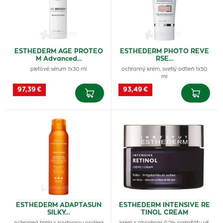
ESTHEDERM AGE PROTEO
ESTHEDERM PHOTO REVE
M Advanced…
RSE…
pleťové sérum 1x30 ml
ochranný krém, svetlý odtieň 1x50
ml
97,39 €
93,49 €
ESTHEDERM ADAPTASUN
ESTHEDERM INTENSIVE RE
SILKY…
TINOL CREAM