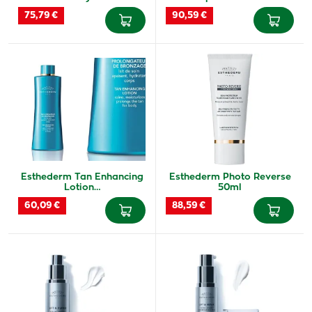
75,79 €
90,59 €
Esthederm Tan Enhancing
Esthederm Photo Reverse
Lotion…
50ml
60,09 €
88,59 €