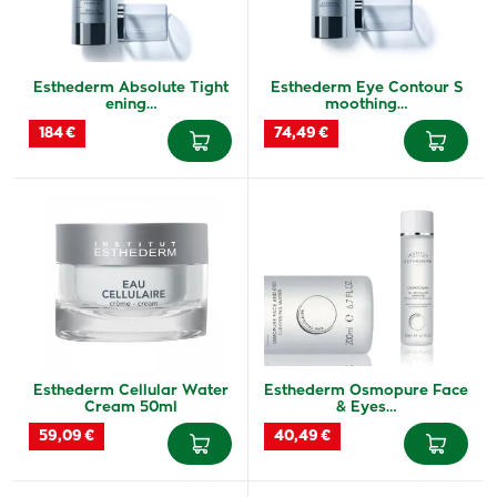
Esthederm Absolute Tight
Esthederm Eye Contour S
ening…
moothing…
184 €
74,49 €
Esthederm Cellular Water
Esthederm Osmopure Face
Cream 50ml
& Eyes…
59,09 €
40,49 €