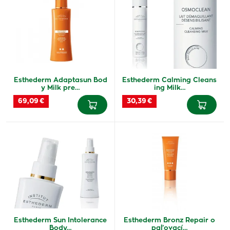
Esthederm Adaptasun Bod
Esthederm Calming Cleans
y Milk pre…
ing Milk…
69,09 €
30,39 €
Esthederm Sun Intolerance
Esthederm Bronz Repair o
Body…
paľovací…