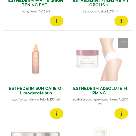
ESTHEDERM WHITE BRIGH
ESTHEDERM INTENSIVE PR
TENING EYE…
OPOLIS +…
očný krém 1x15 ml
čistiaca maska 1x75 ml
ESTHEDERM SUN CARE OI
ESTHEDERM ABSOLUTE FI
L moderate sun
RMING…
opaľovací olej na telo 1x150 ml
zoštihľujúci a spevňujúci krém 1x200
ml