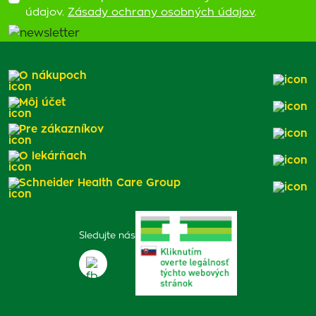
údajov.
Zásady ochrany osobných údajov
.
O nákupoch
Môj účet
Pre zákazníkov
O lekárňach
Schneider Health Care Group
Sledujte nás