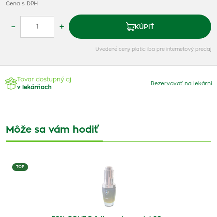
Cena s DPH
–
+
KÚPIŤ
Uvedené ceny platia iba pre internetový predaj
Tovar dostupný aj
Rezervovať na lekárni
v lekárňach
Môže sa vám hodiť
TOP