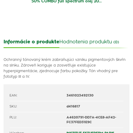
50% COMBO full spectrum olej 20…
Informácie o produkte
Hodnotenia produktu
(0)
Ochranný tónovaný krém zabraňujúci vzniku pigmentových škvŕn
na slnku. Zároveň koriguje a zosvetľuje existujúce
hyperpigmentácie, zjednocuje farbu pokožky. Tón vhodný pre
fototyp III a IV.
EAN:
3461023492130
SKU:
d416817
PLU:
A4620791-DD7A-4CE8-AF42-
FC37FED31E9C