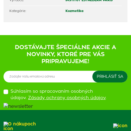
Výrobca:
INSTITUT ESTHEDERM PARIS
Kategórie:
Kozmetika
DOSTÁVAJTE ŠPECIÁLNE AKCIE A
NOVINKY, KTORÉ PRE VÁS
PRIPRAVUJEME!
Súhlasím so spracovaním osobných
údajov.
Zásady ochrany osobných údajov
.
O nákupoch