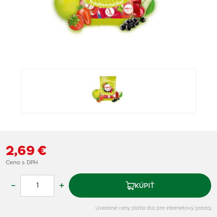
2,69 €
Cena s DPH
–
+
KÚPIŤ
Uvedené ceny platia iba pre internetový predaj