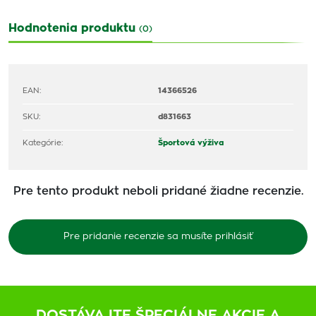
Hodnotenia produktu
(0)
EAN:
14366526
SKU:
d831663
Kategórie:
Športová výživa
Pre tento produkt neboli pridané žiadne recenzie.
Pre pridanie recenzie sa musíte prihlásiť
DOSTÁVAJTE ŠPECIÁLNE AKCIE A