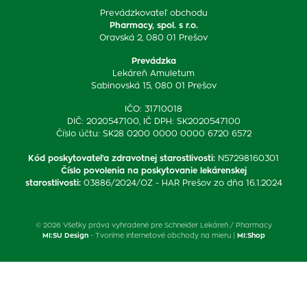
Prevádzkovateľ obchodu
Pharmacy, spol. s r.o.
Oravská 2, 080 01 Prešov
Prevádzka
Lekáreň Amuletum
Sabinovská 15, 080 01 Prešov
IČO: 31710018
DIČ: 2020547100, IČ DPH: SK2020547100
Číslo účtu: SK28 0200 0000 0000 6720 6572
Kód poskytovateľa zdravotnej starostlivosti
:
N57298160301
Číslo povolenia na poskytovanie lekárenskej
starostlivosti
:
03886/2024/OZ - HAR Prešov zo dňa 16.1.2024
© 2026 Všetky práva vyhradené pre Schneider Lekáreň / Pharmacy
MI:SU Design
- Tvoríme internetové obchody na mieru |
MI:Shop