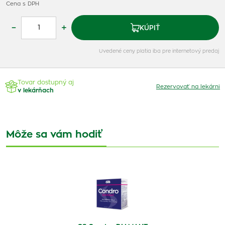
Cena s DPH
–
+
KÚPIŤ
Uvedené ceny platia iba pre internetový predaj
Tovar dostupný aj
Rezervovať na lekárni
v lekárňach
Môže sa vám hodiť