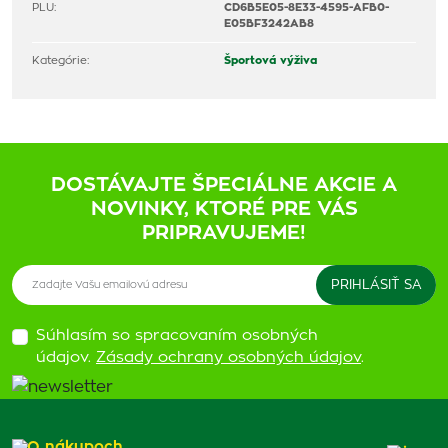
PLU:
CD6B5E05-8E33-4595-AFB0-
E05BF3242AB8
Kategórie:
Športová výživa
DOSTÁVAJTE ŠPECIÁLNE AKCIE A
NOVINKY, KTORÉ PRE VÁS
PRIPRAVUJEME!
Súhlasím so spracovaním osobných
údajov.
Zásady ochrany osobných údajov
.
O nákupoch