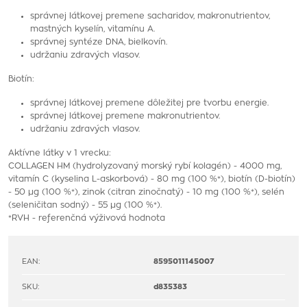
správnej látkovej premene sacharidov, makronutrientov,
mastných kyselín, vitamínu A.
správnej syntéze DNA, bielkovín.
udržaniu zdravých vlasov.
Biotín:
správnej látkovej premene dôležitej pre tvorbu energie.
správnej látkovej premene makronutrientov.
udržaniu zdravých vlasov.
Aktívne látky v 1 vrecku:
COLLAGEN HM (hydrolyzovaný morský rybí kolagén) - 4000 mg,
vitamín C (kyselina L-askorbová) - 80 mg (100 %*), biotín (D-biotín)
- 50 µg (100 %*), zinok (citran zinočnatý) - 10 mg (100 %*), selén
(seleničitan sodný) - 55 µg (100 %*).
*RVH - referenčná výživová hodnota
EAN:
8595011145007
SKU:
d835383