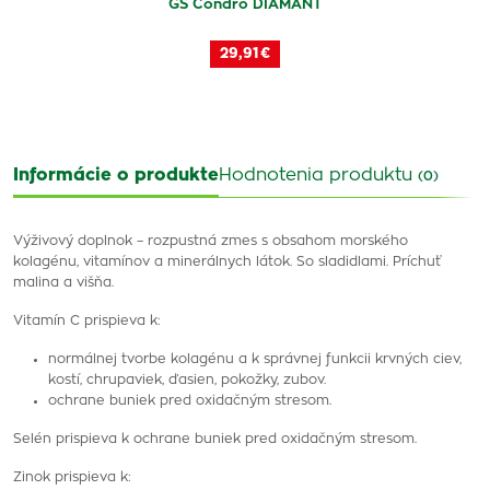
GS Condro DIAMANT
29,91 €
Informácie o produkte
Hodnotenia produktu
(0)
Výživový doplnok – rozpustná zmes s obsahom morského
kolagénu, vitamínov a minerálnych látok. So sladidlami. Príchuť
malina a višňa.
Vitamín C prispieva k:
normálnej tvorbe kolagénu a k správnej funkcii krvných ciev,
kostí, chrupaviek, ďasien, pokožky, zubov.
ochrane buniek pred oxidačným stresom.
Selén prispieva k ochrane buniek pred oxidačným stresom.
Zinok prispieva k: