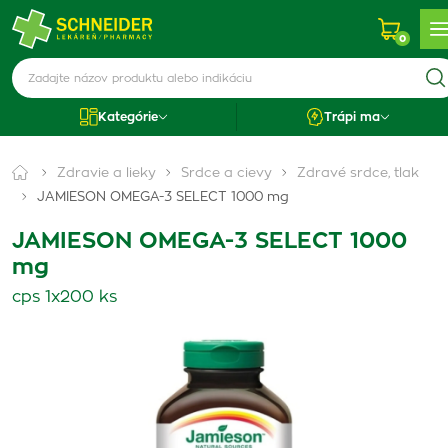
0
Kategórie
Trápi ma
Zdravie a lieky
Srdce a cievy
Zdravé srdce, tlak
JAMIESON OMEGA-3 SELECT 1000 mg
JAMIESON OMEGA-3 SELECT 1000
mg
cps 1x200 ks