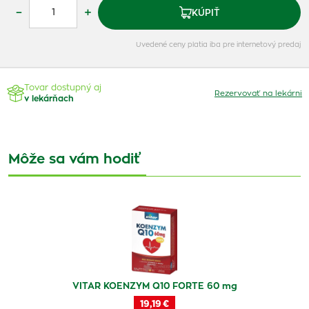
–
+
KÚPIŤ
Uvedené ceny platia iba pre internetový predaj
Tovar dostupný aj
Rezervovať na lekárni
v lekárňach
Môže sa vám hodiť
VITAR KOENZYM Q10 FORTE 60 mg
19,19 €