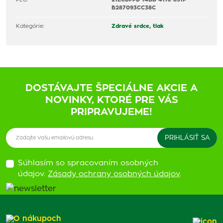
B287093CC38C
Kategórie:
Zdravé srdce, tlak
DOSTÁVAJTE ŠPECIÁLNE AKCIE A
NOVINKY, KTORÉ PRE VÁS
PRIPRAVUJEME!
Súhlasím so spracovaním osobných
údajov.
Zásady ochrany osobných údajov
.
O nákupoch