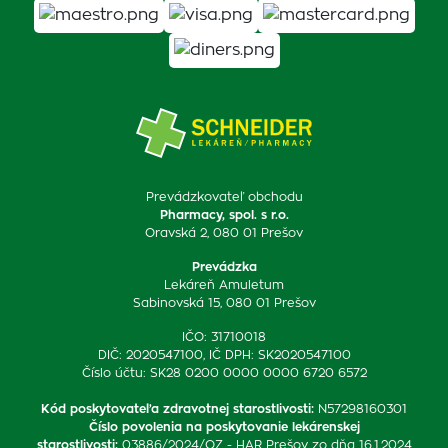
Prevádzkovateľ obchodu
Pharmacy, spol. s r.o.
Oravská 2, 080 01 Prešov
Prevádzka
Lekáreň Amuletum
Sabinovská 15, 080 01 Prešov
IČO: 31710018
DIČ: 2020547100, IČ DPH: SK2020547100
Číslo účtu: SK28 0200 0000 0000 6720 6572
Kód poskytovateľa zdravotnej starostlivosti
:
N57298160301
Číslo povolenia na poskytovanie lekárenskej
starostlivosti
:
03886/2024/OZ - HAR Prešov zo dňa 16.1.2024