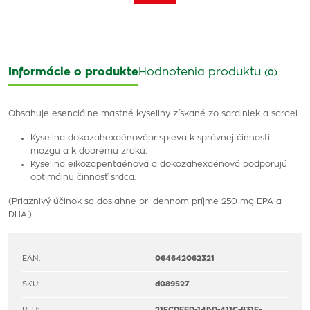
Informácie o produkte
Hodnotenia produktu
(0)
Obsahuje esenciálne mastné kyseliny získané zo sardiniek a sardel.
Kyselina dokozahexaénováprispieva k správnej činnosti
mozgu a k dobrému zraku.
Kyselina eikozapentaénová a dokozahexaénová podporujú
optimálnu činnosť srdca.
(Priaznivý účinok sa dosiahne pri dennom príjme 250 mg EPA a
DHA.)
EAN:
064642062321
SKU:
d089527
PLU:
21ECDFFD-14BD-411C-831F-