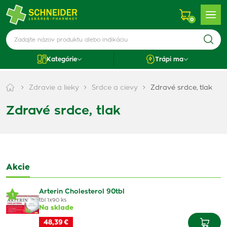
0
Kategórie
Trápi ma
Zdravie a lieky
Srdce a cievy
Zdravé srdce, tlak
Zdravé srdce, tlak
Akcie
Arterin Cholesterol 90tbl
1
tbl 1x90 ks
Na sklade
48,39 €