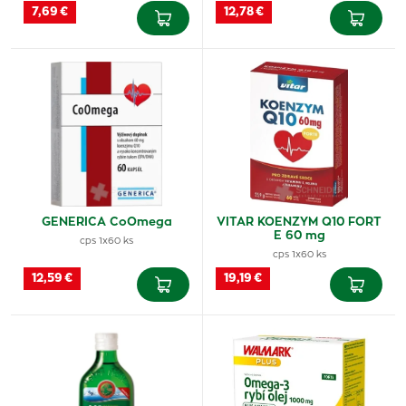
7,69 €
12,78 €
GENERICA CoOmega
VITAR KOENZYM Q10 FORT
E 60 mg
cps 1x60 ks
cps 1x60 ks
12,59 €
19,19 €