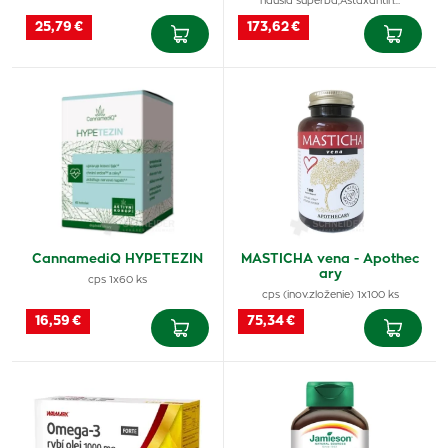
hausia superba,Astaxantín…
25,79 €
173,62 €
CannamediQ HYPETEZIN
MASTICHA vena - Apothec
ary
cps 1x60 ks
cps (inov.zloženie) 1x100 ks
16,59 €
75,34 €