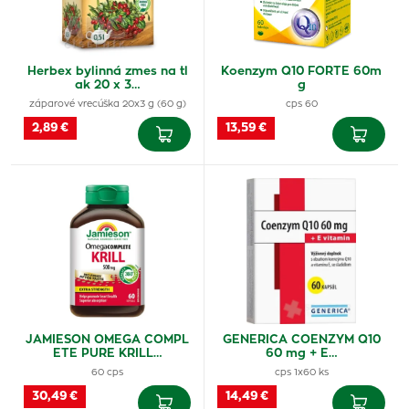
Herbex bylinná zmes na tl
Koenzym Q10 FORTE 60m
ak 20 x 3…
g
záparové vrecúška 20x3 g (60 g)
cps 60
2,89 €
13,59 €
JAMIESON OMEGA COMPL
GENERICA COENZYM Q10
ETE PURE KRILL…
60 mg + E…
60 cps
cps 1x60 ks
30,49 €
14,49 €