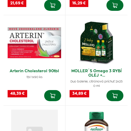
21,69 €
16,29 €
Arterin Cholesterol 90tbl
MOLLER´S Omega 3 RYBÍ
OLEJ +…
tbl 1x90 ks
Duo balenie, citrónová príchuť 2x25
0 ml
48,39 €
34,89 €