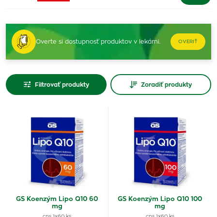
Overte si dostupnosť produktov v lekárni.
OVERIŤ
Filtrovať produkty
Zoradiť produkty
GS Koenzým Lipo Q10 60
GS Koenzým Lipo Q10 100
mg
mg
cps 1x60 ks
cps 1x60 ks