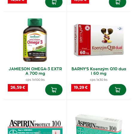
JAMIESON OMEGA-3 EXTR
BARNY'S Koenzým Q10 dua
A 700 mg
l 60 mg
cps 1x100 ks
cps 1x30 ks
26,59 €
19,29 €