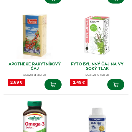
APOTHEKE RAKYTNÍKOVÝ
FYTO BYLINNÝ ČAJ NA VY
ČAJ
SOKÝ TLAK
20x2,5 g (50 g)
20x1,25 g (25 g)
2,69 €
2,49 €