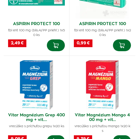
ASPIRIN PROTECT 100
ASPIRIN PROTECT 100
tbl ent 100 mg (blis.Al/PP priehľ.) 1x5
tbl ent 100 mg (blis.Al/PP priehľ.) 1x2
0 ks
0 ks
2,49 €
0,99 €
Vitar Magnézium Grep 400
Vitar Magnézium Mango 4
mg + vit.…
00 mg + vit…
vrecúška s príchuťou grepu 1x20 ks
vrecúška s príchuťou manga 1x20 k
s