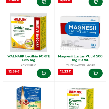
9,09 €
9,39 €
WALMARK Lecithin FORTE
Magnesii Lactas VULM 500
1325 mg
mg 60 tbl.
cps 1x120 ks
tbl (blis.Al/PVC) 1x60 ks
12,39 €
15,23 €