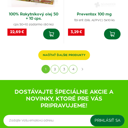
100% Rakytníkový olej 50
Preventax 100 mg
+ 10 cps.
tbl ent (blis. Al/PVC) 5x10 ks
cps 50+10 zadarmo (60 ks)
22,69 €
3,29 €
NAČÍTAŤ ĎALŠIE PRODUKTY
1
2
3
4
DOSTÁVAJTE ŠPECIÁLNE AKCIE A
NOVINKY, KTORÉ PRE VÁS
PRIPRAVUJEME!