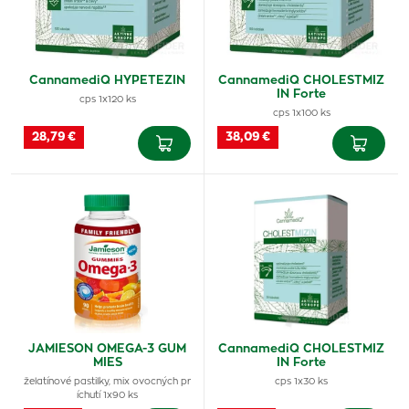
CannamediQ HYPETEZIN
CannamediQ CHOLESTMIZ
IN Forte
cps 1x120 ks
cps 1x100 ks
28,79 €
38,09 €
JAMIESON OMEGA-3 GUM
CannamediQ CHOLESTMIZ
MIES
IN Forte
želatínové pastilky, mix ovocných pr
cps 1x30 ks
íchutí 1x90 ks