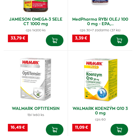
JAMIESON OMEGA-3 SELE
MedPharma RYBI OLEJ 100
CT 1000 mg
0 mg - EPA,…
cps 1x200 ks
cps 30+7 zadarmo (37 ks)
33,79 €
3,39 €
WALMARK OPTITENSIN
WALMARK KOENZÝM Q10 3
0 mg
tbl 1x60 ks
cps 60
16,49 €
11,09 €