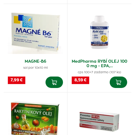
MAGNE-B6
MedPharma RYBÍ OLEJ 100
0 mg - EPA,…
sol por 10x10 ml
cps 100+7 zadarmo (107 ks)
7,99 €
8,59 €