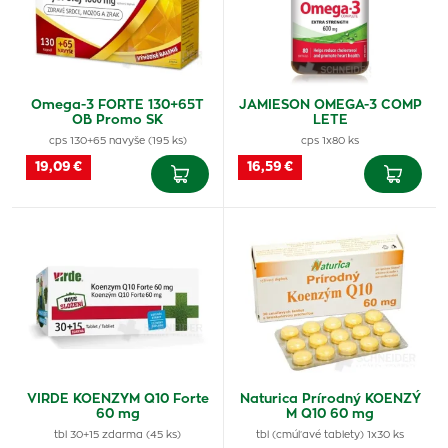
Omega-3 FORTE 130+65T
JAMIESON OMEGA-3 COMP
OB Promo SK
LETE
cps 130+65 navyše (195 ks)
cps 1x80 ks
19,09 €
16,59 €
VIRDE KOENZYM Q10 Forte
Naturica Prírodný KOENZÝ
60 mg
M Q10 60 mg
tbl 30+15 zdarma (45 ks)
tbl (cmúľavé tablety) 1x30 ks