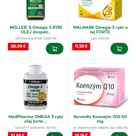
MOLLER´S Omega 3 RYBÍ
WALMARK Omega-3 rybí o
OLEJ dospelí…
lej FORTE
citrónová príchuť 1x250 ml
cps 1x90 ks
20,09 €
11,55 €
MedPharma OMEGA 3 rybí
Noventis Koenzým Q10 60
olej forte …
mg
cps 60+7 zadarmo (67 ks)
so sezamovým olejom, cps 1x60 ks
10,89 €
19,19 €