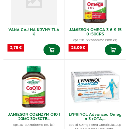
VANA CAJ NA KRVNY TLA
JAMIESON OMEGA 3-6-9 15
K
0+50CPS
cps 150+50 zadarmo (200 ks)
2,79 €
28,09 €
JAMIESON COENZYM Q10 1
LYPRINOL Advanced Omeg
20MG 30+30TBL
a 3 (OTA,…
cps 30+30 zadarmo (60 ks)
cps (á 50 mg Perna Canaliculus,Eup