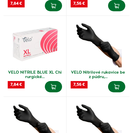
7,84 €
7,56 €
VELO NITRILE BLUE XL Chi
VELO Nitrilové rukavice be
rurgické…
z púdru,…
7,84 €
7,56 €