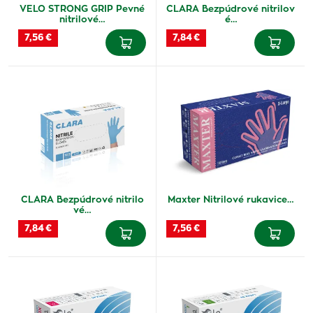
VELO STRONG GRIP Pevné
CLARA Bezpúdrové nitrilov
nitrilové…
é…
7,56 €
7,84 €
CLARA Bezpúdrové nitrilo
Maxter Nitrilové rukavice…
vé…
7,84 €
7,56 €