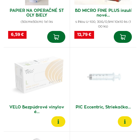
PAPIER NA OPERAČNÉ ST
BD MICRO FINE PLUS inzulí
OLY BIELY
nové…
(50cmx50cm) 1x1 ks
s ihlou U-100, 30G/0,5ml 10x10 ks (1
00 ks)
6,59 €
12,79 €
VELO Bezpúdrové vinylov
PIC Eccentric, Striekačka…
é…