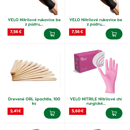
VELO Nitrilové rukavice be
VELO Nitrilové rukavice be
z púdru,…
z púdru,…
7,56 €
7,56 €
Drevené ORL špachtle, 100
VELO NITRILE Nitrilové chi
ks
rurgické…
2,41 €
5,60 €