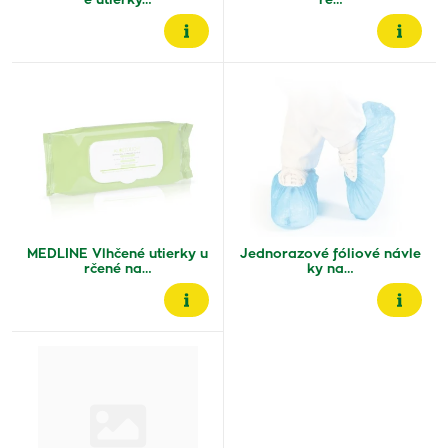
é utierky…
re…
MEDLINE Vlhčené utierky u
Jednorazové fóliové návle
rčené na…
ky na…