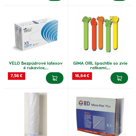
VELO Bezpúdrové latexov
GIMA ORL špachtle so zvie
é rukavice,…
ratkami,…
7,56 €
16,64 €