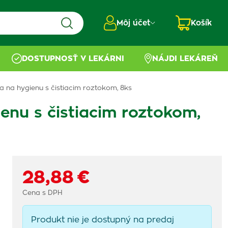
Môj účet
Košík
DOSTUPNOSŤ V LEKÁRNI
NÁJDI LEKÁREŇ
a na hygienu s čistiacim roztokom, 8ks
enu s čistiacim roztokom,
28,88 €
Cena s DPH
Produkt nie je dostupný na predaj