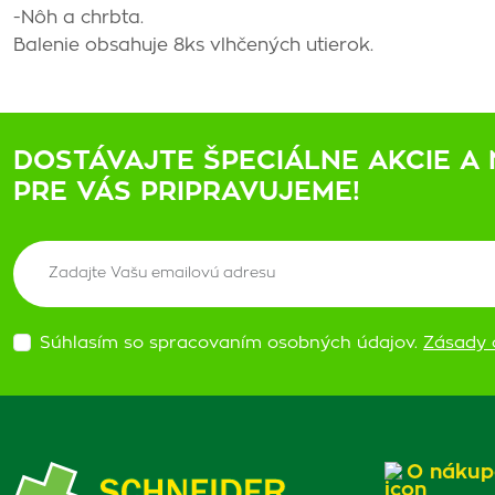
-Nôh a chrbta.
Balenie obsahuje 8ks vlhčených utierok.
DOSTÁVAJTE ŠPECIÁLNE AKCIE A 
PRE VÁS PRIPRAVUJEME!
Súhlasím so spracovaním osobných údajov.
Zásady 
O nákup