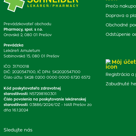
Prečo nakupo
Doprava a pl
Prevádzkovateľ obchodu
Obchodné po
Pharmacy, spol. s r.o.
Odstúpenie o
Oravská 2, 080 01 Prešov
Prevádzka
Lekáreň Amuletum
Sabinovská 15, 080 01 Prešov
Môj účet
IČO: 31710018
DIČ: 2020547100, IČ DPH: SK2020547100
Registrácia a 
Číslo účtu: SK28 0200 0000 0000 6720 6572
Zabudnuté he
Kód poskytovateľa zdravotnej
starostlivosti
:
N57298160301
Číslo povolenia na poskytovanie lekárenskej
starostlivosti
:
03886/2024/OZ - HAR Prešov zo
dňa 16.1.2024
Sledujte nás