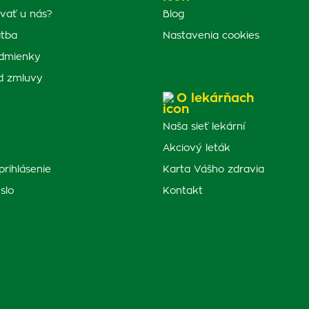
vať u nás?
Blog
atba
Nastavenia cookies
dmienky
d zmluvy
O lekárňach
Naša sieť lekární
Akciový leták
prihlásenie
Karta Vášho zdravia
slo
Kontakt