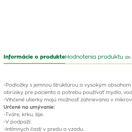
Informácie o produkte
Hodnotenia produktu
(0)
-Podložky s jemnou štruktúrou a vysokým obsahom č
obrúsky pre pacienta a potrebu používať mydlo, vo
-Vlhčené utierky majú možnosť zahrievania v mikrovl
Určené na umývanie:
-Tváre, krku, šije.
-V podpaží.
-Intímnych častí v predu a vzadu.