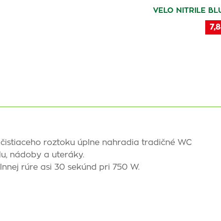
VELO NITRILE BLU
7,8
istiaceho roztoku úplne nahradia tradičné WC
du, nádoby a uteráky.
nnej rúre asi 30 sekúnd pri 750 W.