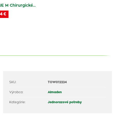
E M Chirurgické…
4 €
SKU:
TOW012224
Výrobca:
Almaden
Kategórie:
Jednorazové potreby