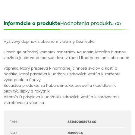
Informácie o produkte
Hodnotenia produktu
(0)
Výživový doplnok s obsahom vlákniny. Bez lepku.
Obsahuje prírodný komplex minerálov Aquamin, ktorého hlavnou
zložkou je červená morská riasa z rodu Lithothamnion s obsahom:
vápnika, ktorý prispieva k normálnej činnosti svalov a kostí a
horčíka, ktorý prispieva k udržaniu zdravých kostí a k zníženiu
vyčerpania a únavy.
Súčasťou produktu sú huba shii-take, boswellia (kadidlovník
pílovitý), šípky a rakytník.
Vitamín D prispieva k udržaniu zdravých kostí a k správ­nemu
vstrebávaniu vápnika.
EAN:
8594006897440
SKU:
d099954