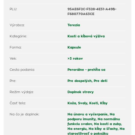
PLU:
95AE6F2C-F528-4E51-A49B-
F680770A63CE
Výrobca:
Terezia
Kategórie:
Kosti a kĺbová výživa
Forma:
Kapsule
Vek:
>3 rokov
Cesta podania:
Perorálne - prehĺta sa
Pre:
Pre dospelých,
Pre deti
Režim výdaja:
Doplnok stravy
Časť tela:
Koža,
Svaly,
Kosti,
Kĺby
Na čo je doplnok:
Na únavu a vyčerpanie,
Na
podporu imunity,
Na normálnu
funkciu svalov,
Na kosti a zuby,
Na energiu,
Na kĺby a šľachy,
Na
starostlivosť o pokožku