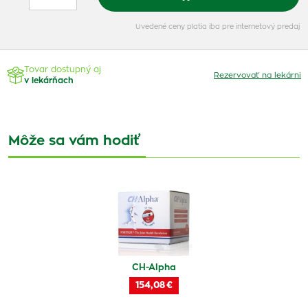
Uvedené ceny platia iba pre internetový predaj
Tovar dostupný aj
Rezervovať na lekárni
v lekárňach
Môže sa vám hodiť
CH-Alpha
154,08 €