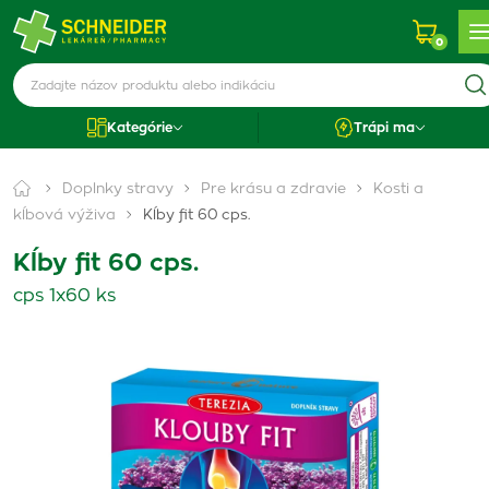
0
Kategórie
Trápi ma
Doplnky stravy
Pre krásu a zdravie
Kosti a
kĺbová výživa
Kĺby fit 60 cps.
Kĺby fit 60 cps.
cps 1x60 ks