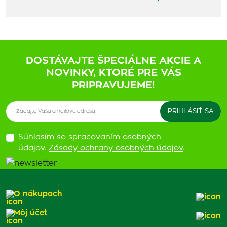
DOSTÁVAJTE ŠPECIÁLNE AKCIE A
NOVINKY, KTORÉ PRE VÁS
PRIPRAVUJEME!
Súhlasím so spracovaním osobných
údajov.
Zásady ochrany osobných údajov
.
O nákupoch
Môj účet