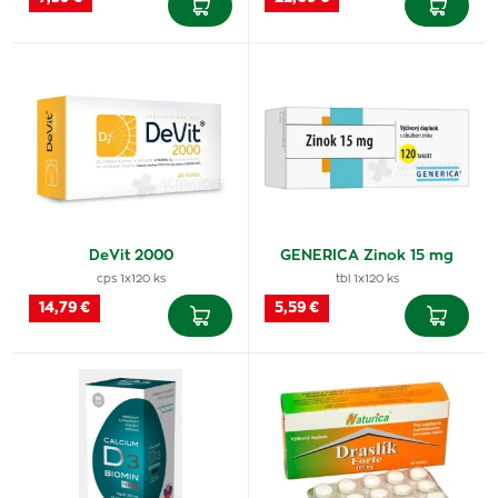
DeVit 2000
GENERICA Zinok 15 mg
cps 1x120 ks
tbl 1x120 ks
14,79 €
5,59 €