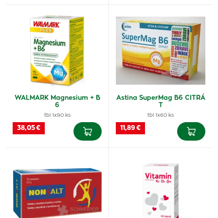
WALMARK Magnesium + B
Astina SuperMag B6 CITRÁ
6
T
tbl 1x90 ks
tbl 1x60 ks
38,05 €
11,89 €