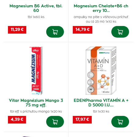
Magnesium B6 Active, tbl.
Magnesium Chelate+B6 ch
60
erry 10…
tbl 1x60 ks
ampulky na pitie s višňovou príchuť
ou (á 25 ml) 1x10 ks
11,29 €
14,79 €
Vitar Magnézium Mango 3
EDENPharma VITAMÍN A +
75 mg eff.
D 5000 I.U.…
tbl eff s príchuťou manga 1x20 ks
tbl 1x30 ks
4,39 €
17,97 €