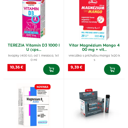
TEREZIA Vitamín D3 1000 I
Vitar Magnézium Mango 4
U (cps…
00 mg + vit…
kvapky (400 IU), od 1. mesiaca, 1x1
vrecúška s príchuťou manga 1x20 k
0 ml
s
10,36 €
9,39 €