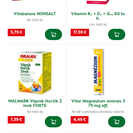
Vitabalans NONSALT
Vitamín K₂ + D₃ + Q₁₀ 60 to
b.
tbl 1x30 ks
cps 1x60 ks
5,79 €
17,59 €
WALMARK Vápnik Horčík Z
Vitar Magnézium ananás 3
inok FORTE
75 mg eff.
tbl 1x90 ks
tbl eff s príchuťou ananásu 1x20 ks
7,39 €
4,49 €