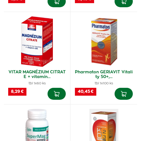
VITAR MAGNÉZIUM CITRAT
Pharmaton GERIAVIT Vitali
E + vitamín…
ty 50+,…
tbl 1x60 ks
tbl 1x100 ks
8,29 €
40,45 €