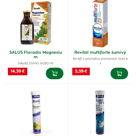
SALUS Floradix Magnesiu
Revital multiforte šumivý
m
tbl eff s príchuťou pomaranč 1x20 k
tekutá forma 1x250 ml
s
14,39 €
5,59 €