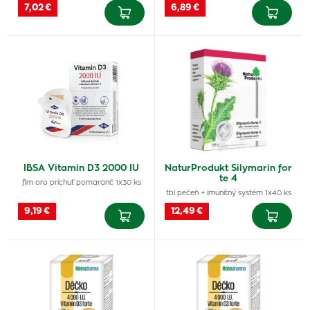
7,02 €
6,89 €
IBSA Vitamin D3 2000 IU
NaturProdukt Silymarin for
te 4
flm oro príchuť pomaranč 1x30 ks
tbl pečeň + imunitný systém 1x40 ks
9,19 €
12,49 €