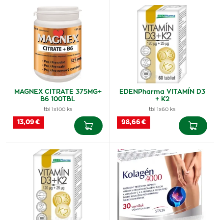
MAGNEX CITRATE 375MG+
EDENPharma VITAMÍN D3
B6 100TBL
+ K2
tbl 1x100 ks
tbl 1x60 ks
13,09 €
98,66 €