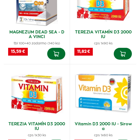
MAGNEZUM DEAD SEA - D
TEREZIA VITAMÍN D3 2000
A VINCI
IU
tbl 100+40 zadarmo (140 ks)
cps 1x90 ks
15,59 €
11,82 €
TEREZIA VITAMÍN D3 2000
Vitamín D3 2000 IU - Sirow
IU
a
cps 1x30 ks
cps 1x60 ks