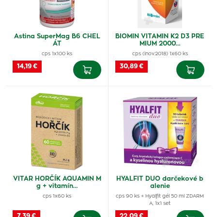
Astina SuperMag B6 CHEL
BIOMIN VITAMIN K2 D3 PRE
ÁT
MIUM 2000…
cps 1x100 ks
cps (inov.2018) 1x60 ks
14,19 €
30,89 €
VITAR HORČÍK AQUAMIN M
HYALFIT DUO darčekové b
g + vitamín…
alenie
cps 1x60 ks
cps 90 ks + Hyalfit gél 50 ml ZDARM
A, 1x1 set
7,39 €
22,09 €