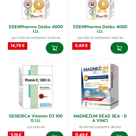
EDENPharma Déčko 4000
EDENPharma Déčko 4000
I.U.
I.U.
cps (100+20 zadarmo) 1x120 ks
cps (50+10 zadarmo) 1x60 ks
14,79 €
9,69 €
GENERICA Vitamin D3 100
MAGNEZUM DEAD SEA - D
0 I.U.
A VINCI
cps 1x90 ks
tbl 60+20 zadarmo (80 ks)
5,19 €
11,49 €