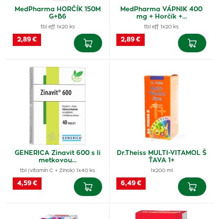
MedPharma HORČÍK 150M
MedPharma VÁPNIK 400
G+B6
mg + Horčík +…
tbl eff 1x20 ks
tbl eff 1x20 ks
2,89 €
2,89 €
GENERICA Zinavit 600 s li
Dr.Theiss MULTI-VITAMOL Š
metkovou…
ŤAVA 1+
tbl (vitamín C + Zinok) 1x40 ks
1x200 ml
4,59 €
6,49 €