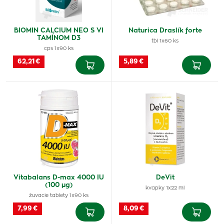
BIOMIN CALCIUM NEO S VI
Naturica Draslík forte
TAMÍNOM D3
tbl 1x60 ks
cps 1x90 ks
62,21 €
5,89 €
Vitabalans D-max 4000 IU
DeVit
(100 µg)
kvapky 1x22 ml
žuvacie tablety 1x90 ks
7,99 €
8,09 €