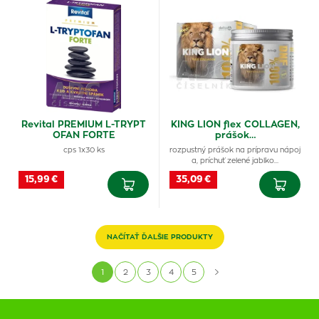
Revital PREMIUM L-TRYPT
KING LION flex COLLAGEN,
OFAN FORTE
prášok…
cps 1x30 ks
rozpustný prášok na prípravu nápoj
a, príchuť zelené jablko…
15,99 €
35,09 €
NAČÍTAŤ ĎALŠIE PRODUKTY
1
2
3
4
5