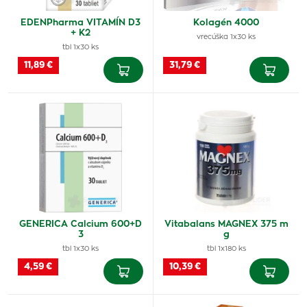
EDENPharma VITAMÍN D3
Kolagén 4000
+ K2
vrecúška 1x30 ks
tbl 1x30 ks
11,89 €
31,79 €
GENERICA Calcium 600+D
Vitabalans MAGNEX 375 m
3
g
tbl 1x30 ks
tbl 1x180 ks
4,59 €
10,39 €