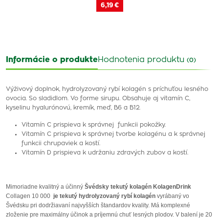
6,19 €
Informácie o produkte
Hodnotenia produktu
(0)
Výživový doplnok, hydrolyzovaný rybí kolagén s príchuťou lesného
ovocia. So sladidlom. Vo forme sirupu. Obsahuje aj vitamín C,
kyselinu hyalurónovú, kremík, meď, B6 a B12.
Vitamín C prispieva k správnej funkcii pokožky.
Vitamín C prispieva k správnej tvorbe kolagénu a k správnej
funkcii chrupaviek a kostí.
Vitamín D prispieva k udržaniu zdravých zubov a kostí.
Mimoriadne kvalitný a účinný
Švédsky tekutý kolagén
KolagenDrink
Collagen 10 000
je tekutý hydrolyzovaný rybí kolagén
vyrábaný vo
Švédsku pri dodržiavaní najvyšších štandardov kvality. Má komplexné
zloženie pre maximálny účinok a príjemnú chuť lesných plodov. V balení je 20