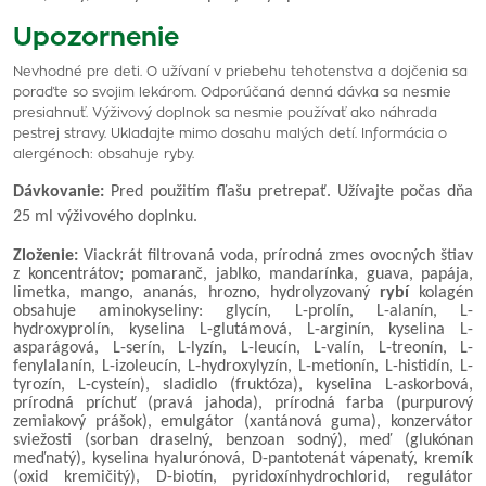
Upozornenie
Nevhodné pre deti. O užívaní v priebehu tehotenstva a dojčenia sa
poraďte so svojim lekárom. Odporúčaná denná dávka sa nesmie
presiahnuť. Výživový doplnok sa nesmie používať ako náhrada
pestrej stravy. Ukladajte mimo dosahu malých detí. Informácia o
alergénoch: obsahuje ryby.
Dávkovanie:
Pred použitím fľašu pretrepať. Užívajte počas dňa
25 ml výživového doplnku.
Zloženie:
Viackrát filtrovaná voda, prírodná zmes ovocných štiav
z koncentrátov; pomaranč, jablko, mandarínka, guava, papája,
limetka, mango, ananás, hrozno, hydrolyzovaný
rybí
kolagén
obsahuje aminokyseliny: glycín, L-prolín, L-alanín, L-
hydroxyprolín, kyselina L-glutámová, L-arginín, kyselina L-
asparágová, L-serín, L-lyzín, L-leucín, L-valín, L-treonín, L-
fenylalanín, L-izoleucín, L-hydroxylyzín, L-metionín, L-histidín, L-
tyrozín, L-cysteín), sladidlo (fruktóza), kyselina L-askorbová,
prírodná príchuť (pravá jahoda), prírodná farba (purpurový
zemiakový prášok), emulgátor (xantánová guma), konzervátor
sviežosti (sorban draselný, benzoan sodný), meď (glukónan
meďnatý), kyselina hyalurónová, D-pantotenát vápenatý, kremík
(oxid kremičitý), D-biotín, pyridoxínhydrochlorid, regulátor