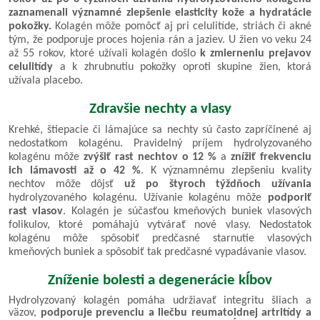
zaznamenali významné zlepšenie elasticity kože a hydratácie
pokožky.
Kolagén môže pomôcť aj pri celulitíde, striách či akné
tým, že podporuje proces hojenia rán a jaziev. U žien vo veku 24
až 55 rokov, ktoré užívali kolagén došlo
k zmierneniu prejavov
celulitídy
a k zhrubnutiu pokožky oproti skupine žien, ktorá
užívala placebo.
Zdravšie nechty a vlasy
Krehké, štiepacie či lámajúce sa nechty sú často zapríčinené aj
nedostatkom kolagénu. Pravidelný príjem hydrolyzovaného
kolagénu môže
zvýšiť rast nechtov o 12 %
a
znížiť frekvenciu
ich lámavosti až o 42 %
. K významnému zlepšeniu kvality
nechtov môže dôjsť
už po štyroch týždňoch užívania
hydrolyzovaného kolagénu. Užívanie kolagénu môže
podporiť
rast vlasov
. Kolagén je súčasťou kmeňových buniek vlasových
folikulov, ktoré pomáhajú vytvárať nové vlasy. Nedostatok
kolagénu môže spôsobiť predčasné starnutie vlasových
kmeňových buniek a spôsobiť tak predčasné vypadávanie vlasov.
Zníženie bolesti a degenerácie kĺbov
Hydrolyzovaný kolagén pomáha udržiavať integritu šliach a
väzov,
podporuje prevenciu a liečbu reumatoidnej artritídy a