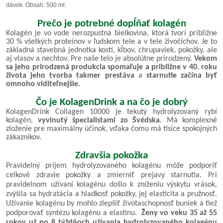
dávok. Obsah: 500 ml.
Prečo je potrebné dopĺňať kolagén
Kolagén je vo vode nerozpustná bielkovina, ktorá tvorí približne
30 % všetkých proteínov v ľudskom tele a v tele živočíchov. Je to
základná stavebná jednotka kostí, kĺbov, chrupaviek, pokožky, ale
aj vlasov a nechtov. Pre naše telo je absolútne prirodzený.
Vekom
sa jeho prirodzená produkcia spomaľuje a približne v 40. roku
života jeho tvorba takmer prestáva
a
starnutie začína byť
omnoho viditeľnejšie.
Čo je KolagenDrink a na čo je dobrý
KolagenDrink Collagen 10000 je tekutý hydrolyzovaný rybí
kolagén,
vyvinutý špecialistami zo Švédska
. Má komplexné
zloženie pre maximálny účinok, vďaka čomu má tisíce spokojných
zákazníkov.
Zdravšia pokožka
Pravidelný príjem hydrolyzovaného kolagénu môže podporiť
celkové zdravie pokožky a zmierniť prejavy starnutia. Pri
pravidelnom užívaní kolagénu došlo k zníženiu výskytu vrások,
zvýšila sa hydratácia a hladkosť pokožky, jej elasticita a pružnosť.
Užívanie kolagénu by mohlo zlepšiť životaschopnosť buniek a tiež
podporovať syntézu kolagénu a elastínu.
Ženy vo veku 35 až 55
rokov už po 8 týždňoch užívania hydrolyzovaného kolagénu