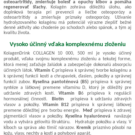
osteoartritídy, zmierňuje bolesť a opuchy kĺbov a pomáha
regenerovať šľachy.
Kolagén zohráva dôležitú úlohu, ako
doplnková terapia pri prevencii a liečbe osteoporózy a
osteoartritídy a zmierňuje príznaky osteoporózy. Užívanie
hydrolyzovaného kolagénu má potenciál výrazne zlepšiť bežné
denné aktivity ako chodenie po schodoch alebo spánok, a tým aj
kvalitu života.
Vysoko účinný vďaka komplexnému zloženiu
KolagenDrink COLLAGEN 10 000, 500 ml je vysoko účinný
produkt, vďaka svojmu komplexnému zloženiu a tekutej forme,
ktorá menej zaťažuje žalúdok a zabezpečuje dokonalú absorpciu
účinných látok.
Vitamín C
prispieva k správnej tvorbe kolagénu a
k správnej funkcii kostí a chrupaviek, ďasien, pokožky a správnej
funkcii zubov.
Kyselina pantoténová (B5)
prispieva k správnej
syntéze a látkovej premene vitamínu D, ktorý je dôležitý pre
udržanie zdravých kostí.
Vitamín B
6 prispieva k regulácii
hormonálnej činnosti.
Biotín
prispieva k udržaniu zdravých
vlasov a pokožky.
Vitamín B12
prispieva k správnej látkovej
premene dôležitej pre tvorbu energie.
Meď
prispieva k zdravej
pigmentácii vlasov a pokožky.
Kyselina hyalurónová
naväzuje
vodu a vytvára gélovitú štruktúru. Hydratuje pokožku a vlasy. V
kĺboch sa správa ako tlmič nárazov.
Kremík
priaznivo pôsobí na
kožu, vlasy, nechty a kosti a pohybový aparát.