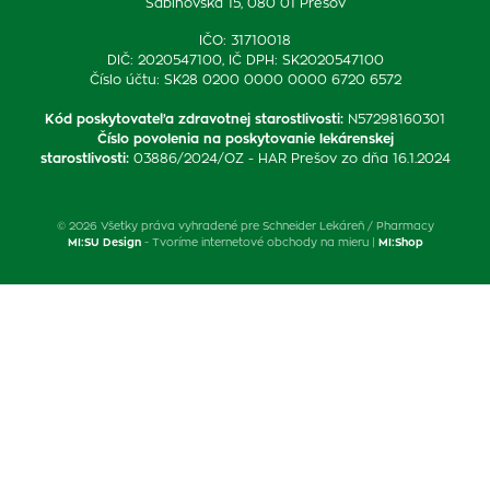
Sabinovská 15, 080 01 Prešov
IČO: 31710018
DIČ: 2020547100, IČ DPH: SK2020547100
Číslo účtu: SK28 0200 0000 0000 6720 6572
Kód poskytovateľa zdravotnej starostlivosti
:
N57298160301
Číslo povolenia na poskytovanie lekárenskej
starostlivosti
:
03886/2024/OZ - HAR Prešov zo dňa 16.1.2024
© 2026 Všetky práva vyhradené pre Schneider Lekáreň / Pharmacy
MI:SU Design
- Tvoríme internetové obchody na mieru |
MI:Shop