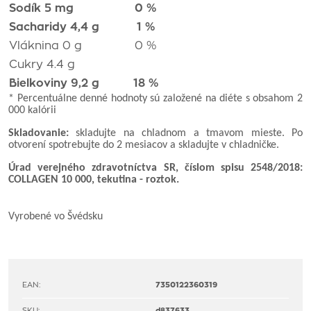
Sodík 5 mg
0 %
Sacharidy 4,4 g
1 %
Vláknina 0 g
0 %
Cukry 4.4 g
Bielkoviny 9,2 g
18 %
* Percentuálne denné hodnoty sú založené na diéte s obsahom 2
000 kalórii
Skladovanie:
skladujte na chladnom a tmavom mieste. Po
otvorení spotrebujte do 2 mesiacov a skladujte v chladničke.
Úrad verejného zdravotníctva SR, číslom spisu 2548/2018:
COLLAGEN 10 000, tekutina - roztok.
Vyrobené vo Švédsku
EAN:
7350122360319
SKU:
d837633