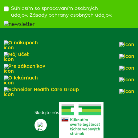
Súhlasím so spracovaním osobných
údajov.
Zásady ochrany osobných údajov
.
O nákupoch
Môj účet
Pre zákazníkov
O lekárňach
Schneider Health Care Group
Sledujte nás