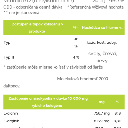
Vitamín B12 (metylkobalamín)
24 µg
960 %
ODD - odporúčaná denná dávka *Referenčná výživová hodnota
** nie je stanovená
Zastúpenie typov kolagénu v
%*
Nachádza sa hlavne v...
produkte
96
Typ I
koža, kosti, zuby...
%
svaly, črevá,
Typ III
4 %
cievy...
* zastúpenie môže mierne kolísať v závislosti od šarže
Molekulová hmotnosť 2000
daltonov.
Zastúpenie aminokyselín v dávke 10 000 mg
mg
%
rybieho kolagénu
L-alanín
756.7 mg
8,18
L-arginín
813.9 mg
8,80