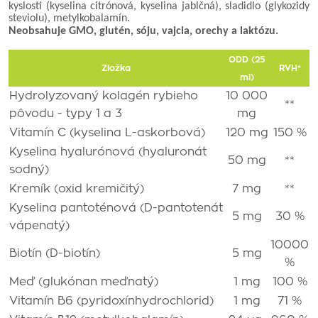
kyslosti (kyselina citrónová, kyselina jablčná), sladidlo (glykozidy
steviolu), metylkobalamín.
Neobsahuje GMO, glutén, sóju, vajcia, orechy a laktózu.
ODD (25
Zložka
RVH*
ml)
Hydrolyzovaný kolagén rybieho
10 000
**
pôvodu - typy 1 a 3
mg
Vitamín C (kyselina L-askorbová)
120 mg
150 %
Kyselina hyalurónová (hyaluronát
50 mg
**
sodný)
Kremík (oxid kremičitý)
7 mg
**
Kyselina pantoténová (D-pantotenát
5 mg
30 %
vápenatý)
10000
Biotín (D-biotín)
5 mg
%
Meď (glukónan meďnatý)
1 mg
100 %
Vitamín B6 (pyridoxínhydrochlorid)
1 mg
71 %