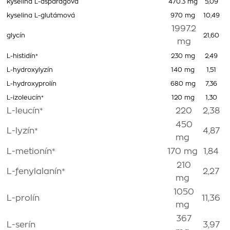
kyselina L-asparágová
470.3 mg
5,09
kyselina L-glutámová
970 mg
10,49
1997.2
glycín
21,60
mg
L-histidín*
230 mg
2,49
L-hydroxylyzín
140 mg
1,51
L-hydroxyprolín
680 mg
7,36
L-izoleucín*
120 mg
1,30
L-leucín*
220
2,38
450
L-lyzín*
4,87
mg
L-metionín*
170 mg
1,84
210
L-fenylalanín*
2,27
mg
1050
L-prolín
11,36
mg
367
L-serín
3,97