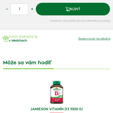
–
+
KÚPIŤ
Uvedené ceny platia iba pre internetový predaj
Tovar dostupný aj
Rezervovať na lekárni
v lekárňach
Môže sa vám hodiť
JAMIESON VITAMÍN D3 1000 IU