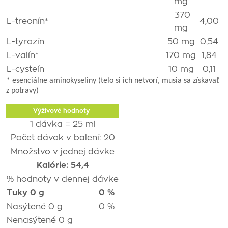
mg
370
L-treonín*
4,00
mg
L-tyrozín
50 mg
0,54
L-valín*
170 mg
1,84
L-cysteín
10 mg
0,11
* esenciálne aminokyseliny (telo si ich netvorí, musia sa získavať
z potravy)
Výživové hodnoty
1 dávka = 25 ml
Počet dávok v balení: 20
Množstvo v jednej dávke
Kalórie: 54,4
% hodnoty v dennej dávke
Tuky 0 g
0 %
Nasýtené 0 g
0 %
Nenasýtené 0 g