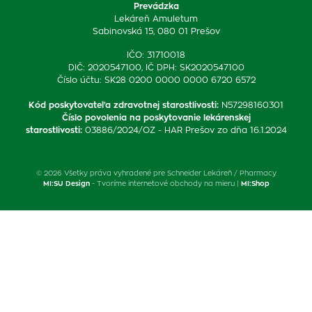
Prevádzka
Lekáreň Amuletum
Sabinovská 15, 080 01 Prešov
IČO: 31710018
DIČ: 2020547100, IČ DPH: SK2020547100
Číslo účtu: SK28 0200 0000 0000 6720 6572
Kód poskytovateľa zdravotnej starostlivosti
:
N57298160301
Číslo povolenia na poskytovanie lekárenskej
starostlivosti
:
03886/2024/OZ - HAR Prešov zo dňa 16.1.2024
© 2026 Všetky práva vyhradené pre Schneider Lekáreň / Pharmacy
MI:SU Design
- Tvoríme internetové obchody na mieru |
MI:Shop