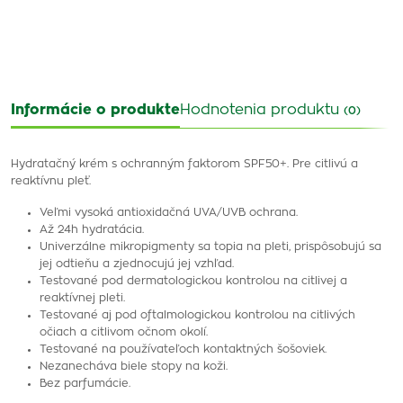
Informácie o produkte
Hodnotenia produktu
(0)
Hydratačný krém s ochranným faktorom SPF50+. Pre citlivú a
reaktívnu pleť.
Veľmi vysoká antioxidačná UVA/UVB ochrana.
Až 24h hydratácia.
Univerzálne mikropigmenty sa topia na pleti, prispôsobujú sa
jej odtieňu a zjednocujú jej vzhľad.
Testované pod dermatologickou kontrolou na citlivej a
reaktívnej pleti.
Testované aj pod oftalmologickou kontrolou na citlivých
očiach a citlivom očnom okolí.
Testované na používateľoch kontaktných šošoviek.
Nezanecháva biele stopy na koži.
Bez parfumácie.