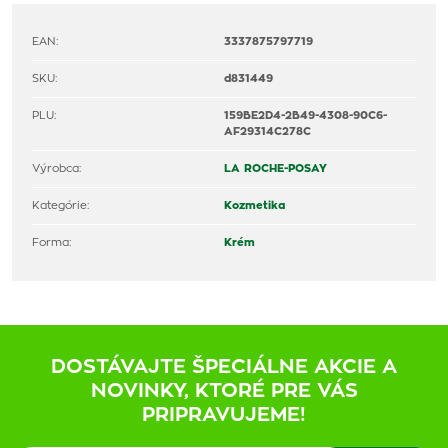
EAN:
3337875797719
SKU:
d831449
PLU:
159BE2D4-2B49-4308-90C6-
AF29314C278C
Výrobca:
LA ROCHE-POSAY
Kategórie:
Kozmetika
Forma:
Krém
DOSTÁVAJTE ŠPECIÁLNE AKCIE A
NOVINKY, KTORÉ PRE VÁS
PRIPRAVUJEME!