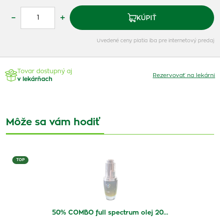
–
+
KÚPIŤ
Uvedené ceny platia iba pre internetový predaj
Tovar dostupný aj
Rezervovať na lekárni
v lekárňach
Môže sa vám hodiť
TOP
50% COMBO full spectrum olej 20…