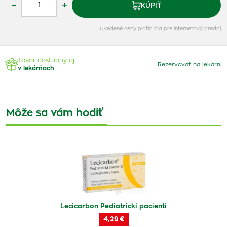
–
+
KÚPIŤ
Uvedené ceny platia iba pre internetový predaj
Tovar dostupný aj
Rezervovať na lekárni
v lekárňach
Môže sa vám hodiť
Lecicarbon Pediatrickí pacienti
4,29 €