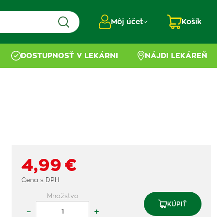
Môj účet
Košík
DOSTUPNOSŤ V LEKÁRNI
NÁJDI LEKÁREŇ
4,99 €
Cena s DPH
Množstvo
KÚPIŤ
–
+