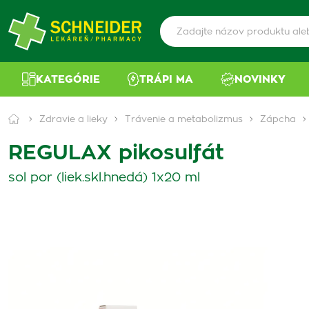
KATEGÓRIE
TRÁPI MA
NOVINKY
Zdravie a lieky
Trávenie a metabolizmus
Zápcha
REGULAX pikosulfát
sol por (liek.skl.hnedá) 1x20 ml