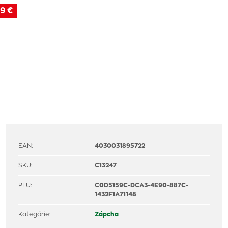
9 €
EAN:
4030031895722
SKU:
C13247
PLU:
C0D5159C-DCA3-4E90-887C-
1432F1A71148
Kategórie:
Zápcha