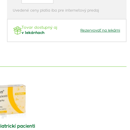
Uvedené ceny platia iba pre internetový predaj
Tovar dostupný aj
Rezervovať na lekárni
v lekárňach
atrickí pacienti