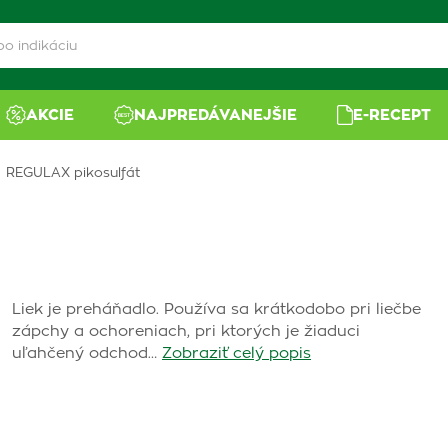
AKCIE
NAJPREDÁVANEJŠIE
E-RECEPT
REGULAX pikosulfát
Liek je preháňadlo. Používa sa krátkodobo pri liečbe
zápchy a ochoreniach, pri ktorých je žiaduci
uľahčený odchod…
Zobraziť celý popis