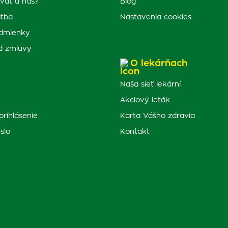
vať u nás?
Blog
atba
Nastavenia cookies
dmienky
d zmluvy
O lekárňach
Naša sieť lekární
Akciový leták
prihlásenie
Karta Vášho zdravia
slo
Kontakt