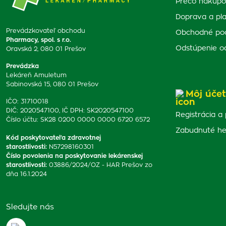
Prečo nakupo
Doprava a pl
Prevádzkovateľ obchodu
Obchodné po
Pharmacy, spol. s r.o.
Odstúpenie o
Oravská 2, 080 01 Prešov
Prevádzka
Lekáreň Amuletum
Sabinovská 15, 080 01 Prešov
Môj účet
IČO: 31710018
DIČ: 2020547100, IČ DPH: SK2020547100
Registrácia a 
Číslo účtu: SK28 0200 0000 0000 6720 6572
Zabudnuté he
Kód poskytovateľa zdravotnej
starostlivosti
:
N57298160301
Číslo povolenia na poskytovanie lekárenskej
starostlivosti
:
03886/2024/OZ - HAR Prešov zo
dňa 16.1.2024
Sledujte nás