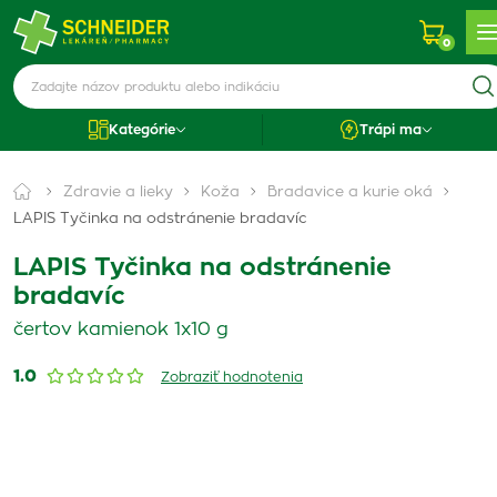
0
Kategórie
Trápi ma
Zdravie a lieky
Koža
Bradavice a kurie oká
LAPIS Tyčinka na odstránenie bradavíc
LAPIS Tyčinka na odstránenie
bradavíc
čertov kamienok 1x10 g
1.0
Zobraziť hodnotenia