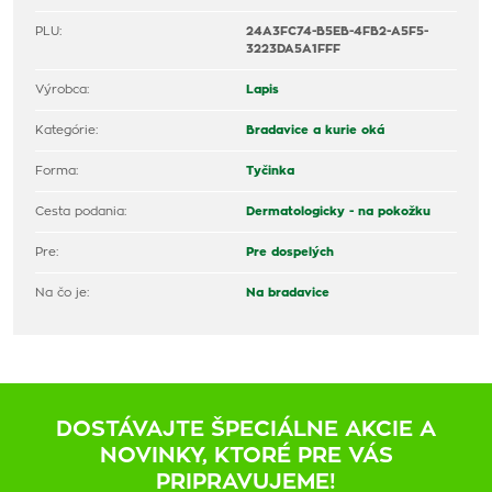
PLU:
24A3FC74-B5EB-4FB2-A5F5-
3223DA5A1FFF
Výrobca:
Lapis
Kategórie:
Bradavice a kurie oká
Forma:
Tyčinka
Cesta podania:
Dermatologicky - na pokožku
Pre:
Pre dospelých
Na čo je:
Na bradavice
DOSTÁVAJTE ŠPECIÁLNE AKCIE A
NOVINKY, KTORÉ PRE VÁS
PRIPRAVUJEME!