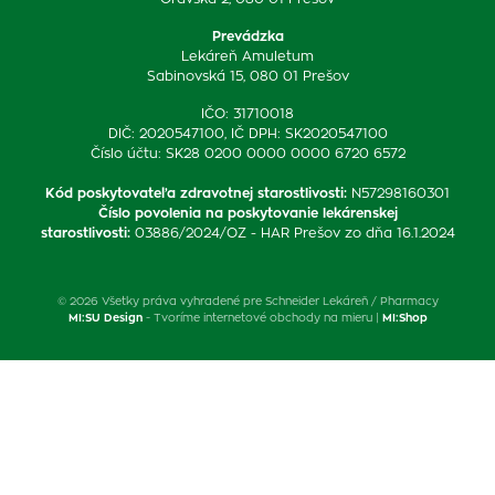
Prevádzka
Lekáreň Amuletum
Sabinovská 15, 080 01 Prešov
IČO: 31710018
DIČ: 2020547100, IČ DPH: SK2020547100
Číslo účtu: SK28 0200 0000 0000 6720 6572
Kód poskytovateľa zdravotnej starostlivosti
:
N57298160301
Číslo povolenia na poskytovanie lekárenskej
starostlivosti
:
03886/2024/OZ - HAR Prešov zo dňa 16.1.2024
© 2026 Všetky práva vyhradené pre Schneider Lekáreň / Pharmacy
MI:SU Design
- Tvoríme internetové obchody na mieru |
MI:Shop