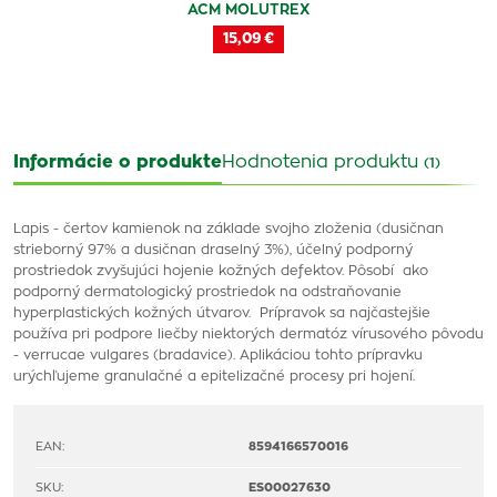
ACM MOLUTREX
15,09 €
Informácie o produkte
Hodnotenia produktu
(1)
Lapis - čertov kamienok na základe svojho zloženia (dusičnan
strieborný 97% a dusičnan draselný 3%), účelný podporný
prostriedok zvyšujúci hojenie kožných defektov. Pôsobí ako
podporný dermatologický prostriedok na odstraňovanie
hyperplastických kožných útvarov. Prípravok sa najčastejšie
používa pri podpore liečby niektorých dermatóz vírusového pôvodu
- verrucae vulgares (bradavice). Aplikáciou tohto prípravku
urýchľujeme granulačné a epitelizačné procesy pri hojení.
EAN:
8594166570016
SKU:
ES00027630