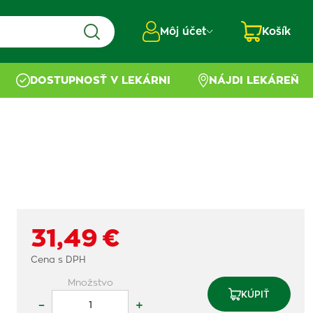
Môj účet
Košík
DOSTUPNOSŤ V LEKÁRNI
NÁJDI LEKÁREŇ
31,49 €
Cena s DPH
Množstvo
KÚPIŤ
–
+