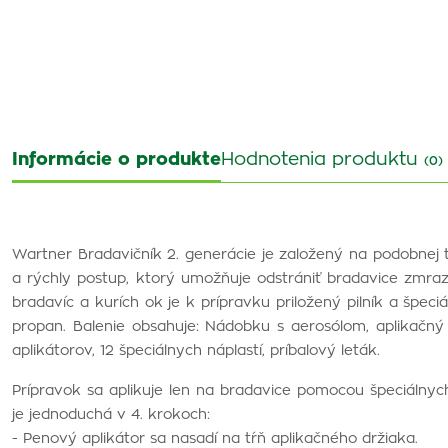
Informácie o produkte
Hodnotenia produktu
(0)
Wartner Bradavičník 2. generácie je založený na podobnej te
a rýchly postup, ktorý umožňuje odstrániť bradavice zmraze
bradavíc a kurích ok je k prípravku priložený pilník a špeci
propan. Balenie obsahuje: Nádobku s aerosólom, aplikačný
aplikátorov, 12 špeciálnych náplastí, príbalový leták.
Prípravok sa aplikuje len na bradavice pomocou špeciálnych
je jednoduchá v 4. krokoch:
- Penový aplikátor sa nasadí na tŕň aplikačného držiaka.