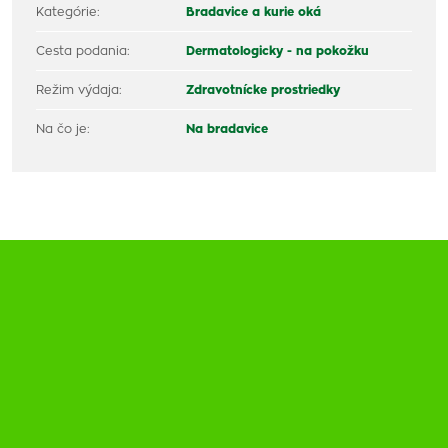
Kategórie:
Bradavice a kurie oká
Cesta podania:
Dermatologicky - na pokožku
Režim výdaja:
Zdravotnícke prostriedky
Na čo je:
Na bradavice