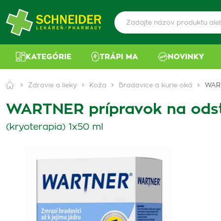
KATEGÓRIE
TRÁPI MA
NOVINKY
Zdravie a lieky
Koža
Bradavice a kurie oká
WART
WARTNER prípravok na odst
(kryoterapia) 1x50 ml