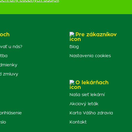
ochrany osobných údajov
.
och
Pre zákazníkov
vať u nás?
Blog
atba
Nastavenia cookies
dmienky
d zmluvy
O lekárňach
Naša sieť lekární
Akciový leták
prihlásenie
Karta Vášho zdravia
slo
Kontakt