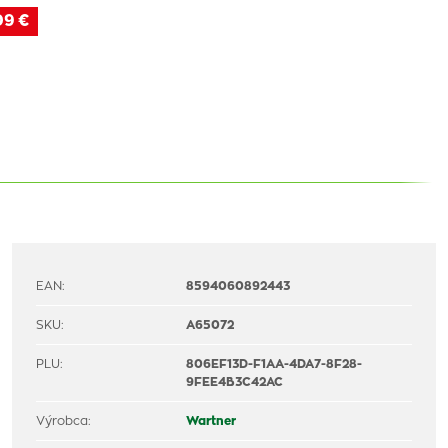
09 €
EAN:
8594060892443
SKU:
A65072
PLU:
806EF13D-F1AA-4DA7-8F28-
9FEE4B3C42AC
Výrobca:
Wartner