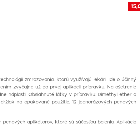
15,
chnológii zmrazovania, ktorú využívajú lekári. Ide o účinný
ním zvyčajne už po prvej aplikácii prípravku. Na ošetrenie
álne náplasti. Obsiahnuté látky v prípravku: Dimethyl ether a
 držiak na opakované použitie, 12 jednorázových penových
 penových aplikátorov, ktoré sú súčasťou balenia. Aplikácia