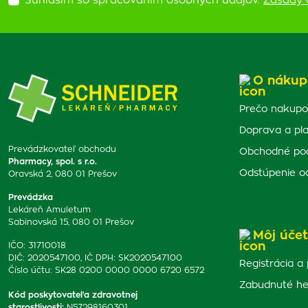
Súhlasím so spracovaním osobných údajov.
Zásady 
O nákup
Prečo nakupo
Doprava a pl
Prevádzkovateľ obchodu
Obchodné po
Pharmacy, spol. s r.o.
Odstúpenie o
Oravská 2, 080 01 Prešov
Prevádzka
Lekáreň Amuletum
Sabinovská 15, 080 01 Prešov
Môj účet
IČO: 31710018
DIČ: 2020547100, IČ DPH: SK2020547100
Registrácia a 
Číslo účtu: SK28 0200 0000 0000 6720 6572
Zabudnuté he
Kód poskytovateľa zdravotnej
starostlivosti
:
N57298160301