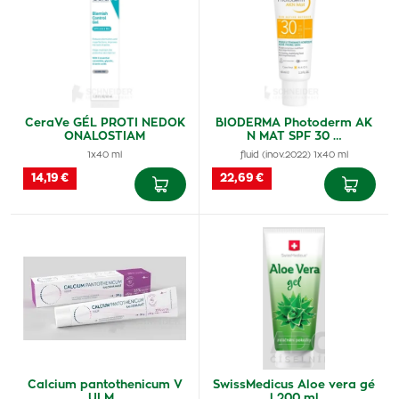
CeraVe GÉL PROTI NEDOK
BIODERMA Photoderm AK
ONALOSTIAM
N MAT SPF 30 …
1x40 ml
fluid (inov.2022) 1x40 ml
14,19 €
22,69 €
Calcium pantothenicum V
SwissMedicus Aloe vera gé
ULM…
l 200 ml