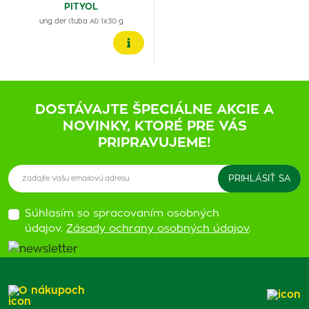
PITYOL
ung der (tuba Al) 1x30 g
DOSTÁVAJTE ŠPECIÁLNE AKCIE A
NOVINKY, KTORÉ PRE VÁS
PRIPRAVUJEME!
Súhlasím so spracovaním osobných
údajov.
Zásady ochrany osobných údajov
.
O nákupoch