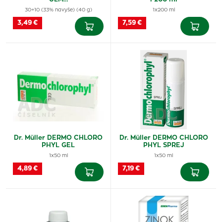
30+10 (33% navyše) (40 g)
1x200 ml
3,49 €
7,59 €
Dr. Müller DERMO CHLORO
Dr. Müller DERMO CHLORO
PHYL GEL
PHYL SPREJ
1x50 ml
1x50 ml
4,89 €
7,19 €