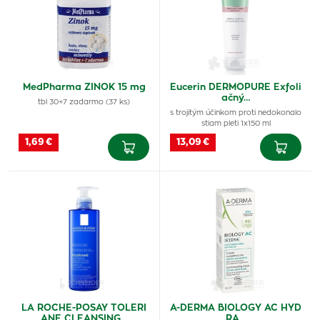
MedPharma ZINOK 15 mg
Eucerin DERMOPURE Exfoli
ačný…
tbl 30+7 zadarmo (37 ks)
s trojitým účinkom proti nedokonalo
stiam pleti 1x150 ml
1,69 €
13,09 €
LA ROCHE-POSAY TOLERI
A-DERMA BIOLOGY AC HYD
ANE CLEANSING…
RA…