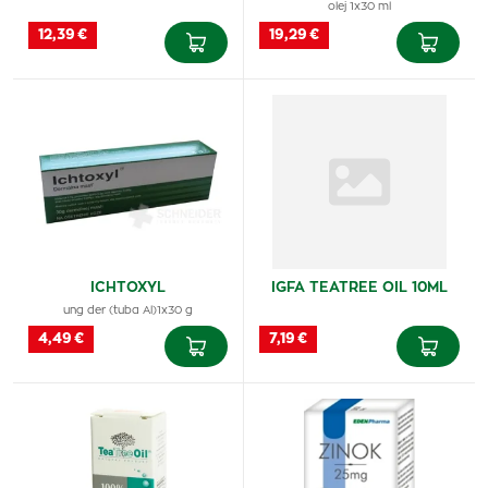
olej 1x30 ml
12,39 €
19,29 €
ICHTOXYL
IGFA TEATREE OIL 10ML
ung der (tuba Al)1x30 g
4,49 €
7,19 €