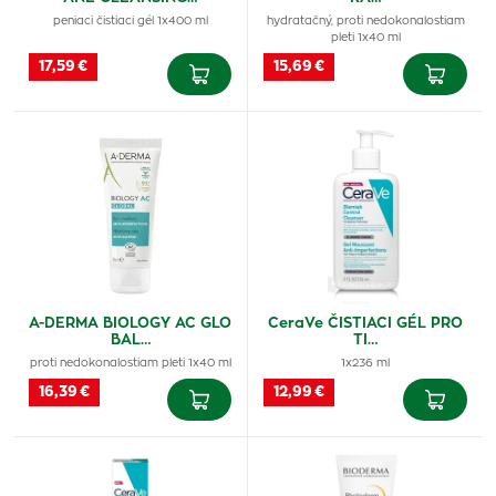
peniaci čistiaci gél 1x400 ml
hydratačný, proti nedokonalostiam
pleti 1x40 ml
17,59 €
15,69 €
A-DERMA BIOLOGY AC GLO
CeraVe ČISTIACI GÉL PRO
BAL…
TI…
proti nedokonalostiam pleti 1x40 ml
1x236 ml
16,39 €
12,99 €