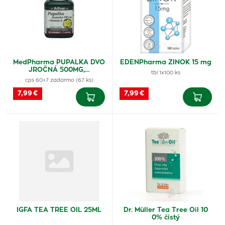
MedPharma PUPALKA DVO
EDENPharma ZINOK 15 mg
JROČNÁ 500MG,…
tbl 1x100 ks
cps 60+7 zadarmo (67 ks)
7,99 €
7,99 €
IGFA TEA TREE OIL 25ML
Dr. Müller Tea Tree Oil 10
0% čistý