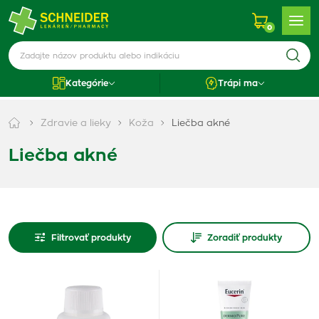
0
Kategórie
Trápi ma
Zdravie a lieky
Koža
Liečba akné
Liečba akné
Filtrovať produkty
Zoradiť produkty