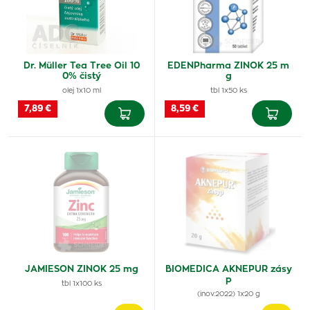
Dr. Müller Tea Tree Oil 10
EDENPharma ZINOK 25 m
0% čistý
g
olej 1x10 ml
tbl 1x50 ks
7,89 €
8,59 €
JAMIESON ZINOK 25 mg
BIOMEDICA AKNEPUR zásy
p
tbl 1x100 ks
(inov.2022) 1x20 g