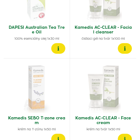
DAPESI Australian Tea Tre
Kamedis AC-CLEAR - Facia
e Oil
l cleanser
100% esenciálny olej 1x30 ml
čistiaci gél na tvár 1x100 ml
Kamedis SEBO T-zone crea
Kamedis AC-CLEAR - Face
m
cream
krém na T-zónu 1x50 ml
krém na tvár 1x50 ml