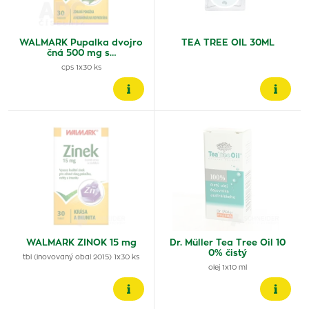
WALMARK Pupalka dvojro
TEA TREE OIL 30ML
čná 500 mg s…
cps 1x30 ks
WALMARK ZINOK 15 mg
Dr. Müller Tea Tree Oil 10
0% čistý
tbl (inovovaný obal 2015) 1x30 ks
olej 1x10 ml