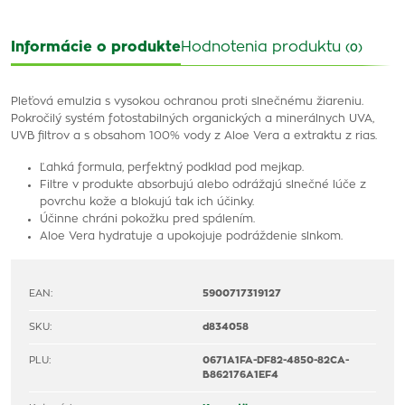
Informácie o produkte
Hodnotenia produktu
(0)
Pleťová emulzia s vysokou ochranou proti slnečnému žiareniu.
Pokročilý systém fotostabilných organických a minerálnych UVA,
UVB filtrov a s obsahom 100% vody z Aloe Vera a extraktu z rias.
Ľahká formula, perfektný podklad pod mejkap.
Filtre v produkte absorbujú alebo odrážajú slnečné lúče z
povrchu kože a blokujú tak ich účinky.
Účinne chráni pokožku pred spálením.
Aloe Vera hydratuje a upokojuje podráždenie slnkom.
EAN:
5900717319127
SKU:
d834058
PLU:
0671A1FA-DF82-4850-82CA-
B862176A1EF4