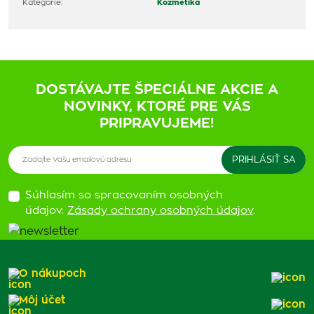
Kategórie:
Kozmetika
DOSTÁVAJTE ŠPECIÁLNE AKCIE A
NOVINKY, KTORÉ PRE VÁS
PRIPRAVUJEME!
Súhlasím so spracovaním osobných
údajov.
Zásady ochrany osobných údajov
.
O nákupoch
Môj účet