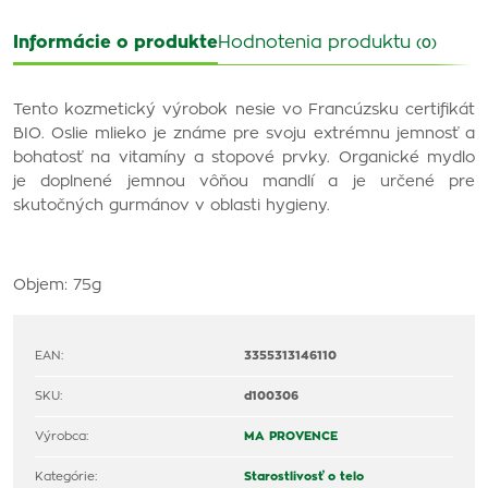
Informácie o produkte
Hodnotenia produktu
(0)
Tento kozmetický výrobok nesie vo Francúzsku certifikát
BIO. Oslie mlieko je známe pre svoju extrémnu jemnosť a
bohatosť na vitamíny a stopové prvky. Organické mydlo
je doplnené jemnou vôňou mandlí a je určené pre
skutočných gurmánov v oblasti hygieny.
Objem: 75g
EAN:
3355313146110
SKU:
d100306
Výrobca:
MA PROVENCE
Kategórie:
Starostlivosť o telo