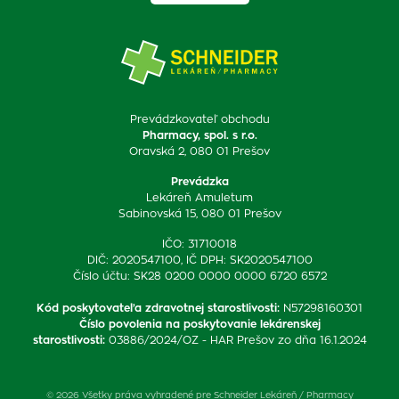
Prevádzkovateľ obchodu
Pharmacy, spol. s r.o.
Oravská 2, 080 01 Prešov
Prevádzka
Lekáreň Amuletum
Sabinovská 15, 080 01 Prešov
IČO: 31710018
DIČ: 2020547100, IČ DPH: SK2020547100
Číslo účtu: SK28 0200 0000 0000 6720 6572
Kód poskytovateľa zdravotnej starostlivosti
:
N57298160301
Číslo povolenia na poskytovanie lekárenskej
starostlivosti
:
03886/2024/OZ - HAR Prešov zo dňa 16.1.2024
© 2026 Všetky práva vyhradené pre Schneider Lekáreň / Pharmacy