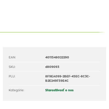
EAN:
4011548022290
SKU:
d809093
PLU:
8F9EA099-2BEF-45EC-8C3C-
B2E249F59E4C
Kategórie:
Starostlivosť o nos