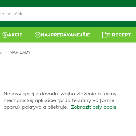
AKCIE
NAJPREDÁVANEJŠIE
E-RECEPT
s
MAR LADY
Nosový sprej z dôvodu svojho zloženia a formy
mechanickej aplikácie (prúd tekutiny vo forme
oparu), pokrýva a ošetruje…
Zobraziť celý popis