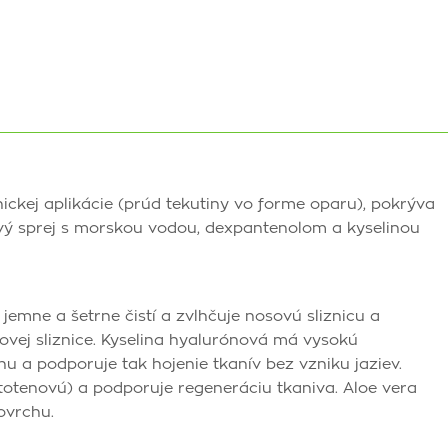
ckej aplikácie (prúd tekutiny vo forme oparu), pokrýva
sový sprej s morskou vodou, dexpantenolom a kyselinou
emne a šetrne čistí a zvlhčuje nosovú sliznicu a
ovej sliznice. Kyselina hyalurónová má vysokú
u a podporuje tak hojenie tkanív bez vzniku jaziev.
totenovú) a podporuje regeneráciu tkaniva. Aloe vera
ovrchu.