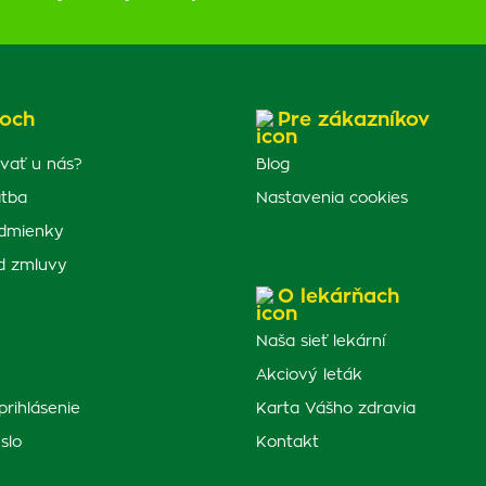
och
Pre zákazníkov
vať u nás?
Blog
atba
Nastavenia cookies
dmienky
d zmluvy
O lekárňach
Naša sieť lekární
Akciový leták
prihlásenie
Karta Vášho zdravia
slo
Kontakt