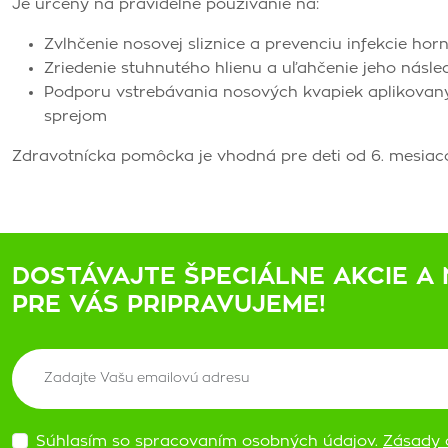
Je určený na pravidelné používanie na:
Zvlhčenie nosovej sliznice a prevenciu infekcie hor
Zriedenie stuhnutého hlienu a uľahčenie jeho násle
Podporu vstrebávania nosových kvapiek aplikovaný
sprejom
Zdravotnícka pomôcka je vhodná pre deti od 6. mesiaco
DOSTÁVAJTE ŠPECIÁLNE AKCIE A 
PRE VÁS PRIPRAVUJEME!
Súhlasím so spracovaním osobných údajov.
Zásady 