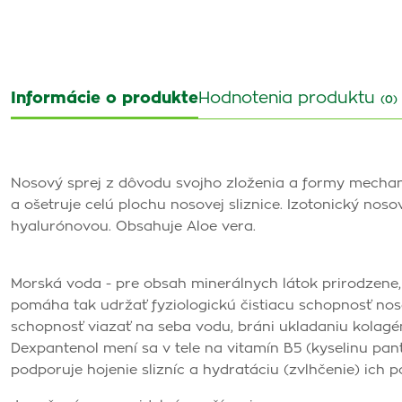
Informácie o produkte
Hodnotenia produktu
(0)
Nosový sprej z dôvodu svojho zloženia a formy mechani
a ošetruje celú plochu nosovej sliznice. Izotonický no
hyalurónovou. Obsahuje Aloe vera.
Morská voda - pre obsah minerálnych látok prirodzene, j
pomáha tak udržať fyziologickú čistiacu schopnosť nos
schopnosť viazať na seba vodu, bráni ukladaniu kolagén
Dexpantenol mení sa v tele na vitamín B5 (kyselinu pan
podporuje hojenie slizníc a hydratáciu (zvlhčenie) ich p