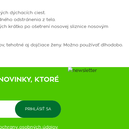
ných dýchacích ciest.
dného odstránenia z tela.
ch krátko po ošetrení nosovej sliznice nosovým
v, tehotné aj dojčiace ženy. Možno používať dlhodobo.
NOVINKY, KTORÉ
ochrany osobných údajov
.