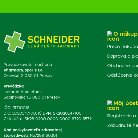
O nákup
Prečo nakupo
Doprava a pl
Prevádzkovateľ obchodu
Obchodné po
Pharmacy, spol. s r.o.
Odstúpenie o
Oravská 2, 080 01 Prešov
Prevádzka
Lekáreň Amuletum
Sabinovská 15, 080 01 Prešov
Môj účet
IČO: 31710018
DIČ: 2020547100, IČ DPH: SK2020547100
Registrácia a 
Číslo účtu: SK28 0200 0000 0000 6720 6572
Zabudnuté he
Kód poskytovateľa zdravotnej
starostlivosti
:
N57298160301