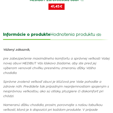
MEDIBUT Zdravotnícka obuv -…
41,45 €
Informácie o produkte
Hodnotenia produktu
(0)
Vážený zákazník,
pre zabezpečenie maximálneho komfortu a správnej veľkosti Vašej
novej obuvi MEDIBUT Vás láskavo žiadame, aby ste pred jej
výberom venovali chvíľku presnému zmeraniu dĺžky Vášho
chodidla.
Správne zvolená veľkosť obuvi je kľúčová pre Vaše pohodlie a
zdravie nôh. Predídete tak prípadným nepríjemnostiam spojeným s
nesprávnou veľkosťou, ako sú otlaky, pľuzgiere či diskomfort pri
chôdzi.
Nameranú dĺžku chodidla, prosím, porovnajte s našou tabuľkou
veľkostí, ktorá je k dispozícii pri každom produkte. V prípade