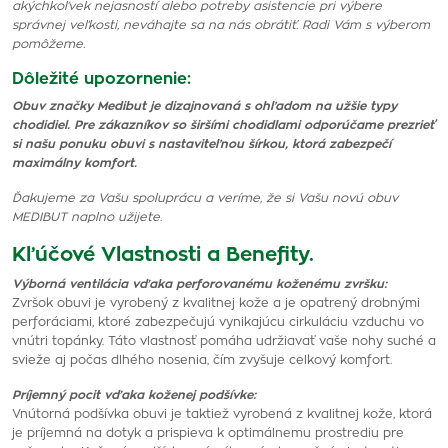
akýchkoľvek nejasností alebo potreby asistencie pri výbere
správnej veľkosti, neváhajte sa na nás obrátiť. Radi Vám s výberom
pomôžeme.
Dôležité upozornenie:
Obuv značky Medibut je dizajnovaná s ohľadom na užšie typy
chodidiel. Pre zákazníkov so širšími chodidlami odporúčame prezrieť
si našu ponuku obuvi s nastaviteľnou šírkou, ktorá zabezpečí
maximálny komfort.
Ďakujeme za Vašu spoluprácu a veríme, že si Vašu novú obuv
MEDIBUT naplno užijete.
Kľúčové Vlastnosti a Benefity.
Výborná ventilácia vďaka perforovanému koženému zvršku:
Zvršok obuvi je vyrobený z kvalitnej kože a je opatrený drobnými
perforáciami, ktoré zabezpečujú vynikajúcu cirkuláciu vzduchu vo
vnútri topánky. Táto vlastnosť pomáha udržiavať vaše nohy suché a
svieže aj počas dlhého nosenia, čím zvyšuje celkový komfort.
Príjemný pocit vďaka koženej podšívke:
Vnútorná podšívka obuvi je taktiež vyrobená z kvalitnej kože, ktorá
je príjemná na dotyk a prispieva k optimálnemu prostrediu pre