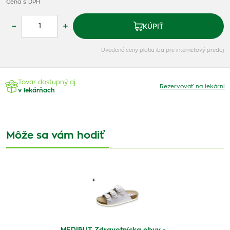
Cena s DPH
–
+
KÚPIŤ
Uvedené ceny platia iba pre internetový predaj
Tovar dostupný aj
Rezervovať na lekárni
v lekárňach
Môže sa vám hodiť