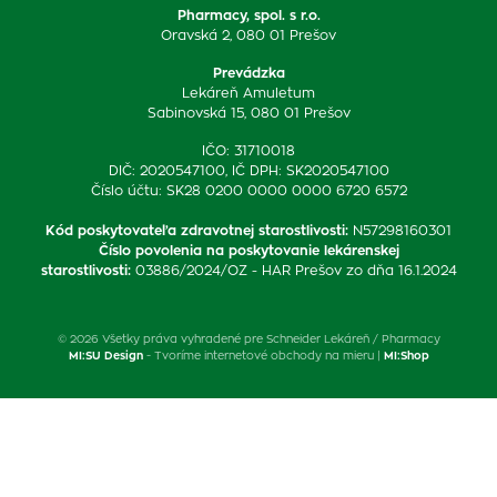
Pharmacy, spol. s r.o.
Oravská 2, 080 01 Prešov
Prevádzka
Lekáreň Amuletum
Sabinovská 15, 080 01 Prešov
IČO: 31710018
DIČ: 2020547100, IČ DPH: SK2020547100
Číslo účtu: SK28 0200 0000 0000 6720 6572
Kód poskytovateľa zdravotnej starostlivosti
:
N57298160301
Číslo povolenia na poskytovanie lekárenskej
starostlivosti
:
03886/2024/OZ - HAR Prešov zo dňa 16.1.2024
© 2026 Všetky práva vyhradené pre Schneider Lekáreň / Pharmacy
MI:SU Design
- Tvoríme internetové obchody na mieru |
MI:Shop