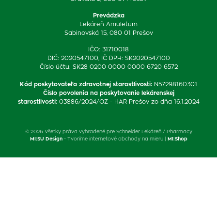
Prevádzka
Lekáreň Amuletum
Sabinovská 15, 080 01 Prešov
IČO: 31710018
DIČ: 2020547100, IČ DPH: SK2020547100
Číslo účtu: SK28 0200 0000 0000 6720 6572
Kód poskytovateľa zdravotnej starostlivosti
:
N57298160301
Číslo povolenia na poskytovanie lekárenskej
starostlivosti
:
03886/2024/OZ - HAR Prešov zo dňa 16.1.2024
© 2026 Všetky práva vyhradené pre Schneider Lekáreň / Pharmacy
MI:SU Design
- Tvoríme internetové obchody na mieru |
MI:Shop