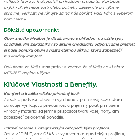
veľkostí, ktorá je k dispozícii pri každom produkte. V prípade
akýchkoľvek nejasností alebo potreby asistencie pri výbere
správnej veľkosti, neváhajte sa na nás obrátiť. Radi Vám s výberom
pomôžeme.
Dôležité upozornenie:
Obuv značky Medibut je dizajnovaná s ohľadom na užšie typy
chodidiel. Pre zákazníkov so širšími chodidlami odporúčame prezrieť
si našu ponuku obuvi s nastaviteľnou šírkou, ktorá zabezpečí
maximálny komfort.
Ďakujeme za Vašu spoluprácu a veríme, že si Vašu novú obuv
MEDIBUT naplno užijete.
Kľúčové Vlastnosti a Benefity.
Komfort a kvalita vďaka prírodnej koži:
Zvršok a podšívka obuvi sú vyrobené z prémiovej kože, ktorá
zaručuje vynikajúcu priedušnosť a príjemný pocit pri nosení.
Prírodný materiál sa jemne prispôsobí tvaru vašej nohy, čím
zabezpečí celodenné pohodlie.
Zdravé nosenie s integrovaným ortopedickým profilom:
Obuv MEDIBUT, vzor 05AB, je vybavená ortopedickým profilom,