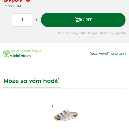
Cena s DPH
–
+
KÚPIŤ
Uvedené ceny platia iba pre internetový predaj
Tovar dostupný aj
Rezervovať na lekárni
v lekárňach
Môže sa vám hodiť