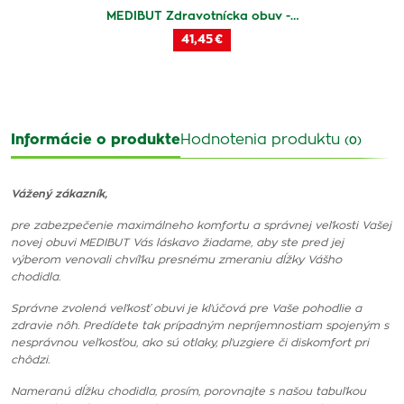
MEDIBUT Zdravotnícka obuv -…
41,45 €
Informácie o produkte
Hodnotenia produktu
(0)
Vážený zákazník,
pre zabezpečenie maximálneho komfortu a správnej veľkosti Vašej
novej obuvi MEDIBUT Vás láskavo žiadame, aby ste pred jej
výberom venovali chvíľku presnému zmeraniu dĺžky Vášho
chodidla.
Správne zvolená veľkosť obuvi je kľúčová pre Vaše pohodlie a
zdravie nôh. Predídete tak prípadným nepríjemnostiam spojeným s
nesprávnou veľkosťou, ako sú otlaky, pľuzgiere či diskomfort pri
chôdzi.
Nameranú dĺžku chodidla, prosím, porovnajte s našou tabuľkou