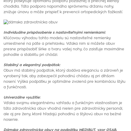
ktorý poskytuje optimálnu podporu pozdĺžnej a priečnej klenby
chodidla. Táto podpora napomáha správnemu držaniu nohy,
znižuje únavu a môže prispieť k prevencii ortopedických ťažkostí.
Individuálne prispôsobenie s nastaviteľnými remienkami:
Kľúčovou výhodou tohto modelu sú nastaviteľné remienky
umiestnené na päte a priehlavku. Vďaka nim si môžete obuv
presne prispôsobiť šírke a tvaru vašej nohy, čo zaisťuje maximálne
pohodlie a stabilitu pri chôdzi.
Stabilný a elegantný podpätok:
Obuv má stabilný podpätok, ktorý dodáva eleganciu a zároveň je
vyrobený tak, aby zabezpečil pohodlnú chôdzu aj pri dlhšom
nosení. Výška podpätku je optimálne zvolená pre kombináciu štýlu
a funkčnosti.
Univerzálne využitie:
Vďaka svojmu elegantnému vzhľadu a funkčným vlastnostiam je
táto zdravotnícka obuv vhodná nielen pre zdravotnícky personál,
ale aj pre ženy, ktoré hľadajú pohodlnú a štýlovú obuv na bežné
nosenie.
Dámska zdravotnícka obuv na podpätku MEDIBUT, vzor 05AB,