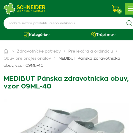
0
Kategórie
Trápi ma
Zdravotnícke potreby
Pre lekára a ordináciu
Obuv pre profesionálov
MEDIBUT Pánska zdravotnícka
obuv, vzor 09ML-40
MEDIBUT Pánska zdravotnícka obuv,
vzor 09ML-40