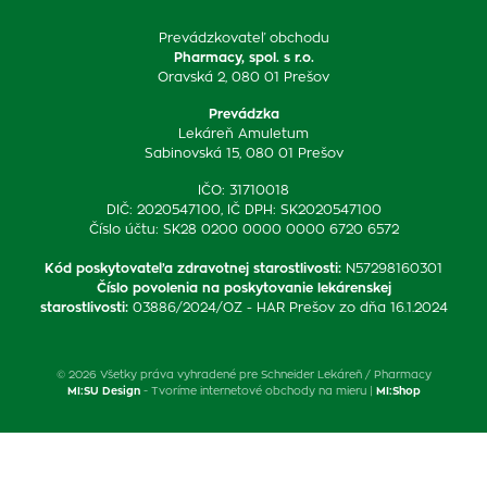
Prevádzkovateľ obchodu
Pharmacy, spol. s r.o.
Oravská 2, 080 01 Prešov
Prevádzka
Lekáreň Amuletum
Sabinovská 15, 080 01 Prešov
IČO: 31710018
DIČ: 2020547100, IČ DPH: SK2020547100
Číslo účtu: SK28 0200 0000 0000 6720 6572
Kód poskytovateľa zdravotnej starostlivosti
:
N57298160301
Číslo povolenia na poskytovanie lekárenskej
starostlivosti
:
03886/2024/OZ - HAR Prešov zo dňa 16.1.2024
© 2026 Všetky práva vyhradené pre Schneider Lekáreň / Pharmacy
MI:SU Design
- Tvoríme internetové obchody na mieru |
MI:Shop