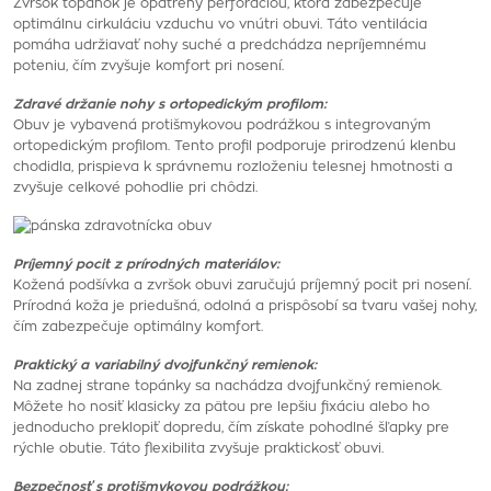
Zvršok topánok je opatrený perforáciou, ktorá zabezpečuje
optimálnu cirkuláciu vzduchu vo vnútri obuvi. Táto ventilácia
pomáha udržiavať nohy suché a predchádza nepríjemnému
poteniu, čím zvyšuje komfort pri nosení.
Zdravé držanie nohy s ortopedickým profilom:
Obuv je vybavená protišmykovou podrážkou s integrovaným
ortopedickým profilom. Tento profil podporuje prirodzenú klenbu
chodidla, prispieva k správnemu rozloženiu telesnej hmotnosti a
zvyšuje celkové pohodlie pri chôdzi.
Príjemný pocit z prírodných materiálov:
Kožená podšívka a zvršok obuvi zaručujú príjemný pocit pri nosení.
Prírodná koža je priedušná, odolná a prispôsobí sa tvaru vašej nohy,
čím zabezpečuje optimálny komfort.
Praktický a variabilný dvojfunkčný remienok:
Na zadnej strane topánky sa nachádza dvojfunkčný remienok.
Môžete ho nosiť klasicky za pätou pre lepšiu fixáciu alebo ho
jednoducho preklopiť dopredu, čím získate pohodlné šľapky pre
rýchle obutie. Táto flexibilita zvyšuje praktickosť obuvi.
Bezpečnosť s protišmykovou podrážkou: