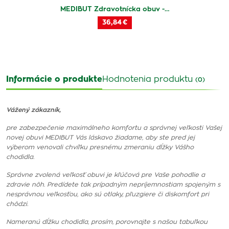
MEDIBUT Zdravotnícka obuv -…
36,84 €
Informácie o produkte
Hodnotenia produktu
(0)
Vážený zákazník,
pre zabezpečenie maximálneho komfortu a správnej veľkosti Vašej
novej obuvi MEDIBUT Vás láskavo žiadame, aby ste pred jej
výberom venovali chvíľku presnému zmeraniu dĺžky Vášho
chodidla.
Správne zvolená veľkosť obuvi je kľúčová pre Vaše pohodlie a
zdravie nôh. Predídete tak prípadným nepríjemnostiam spojeným s
nesprávnou veľkosťou, ako sú otlaky, pľuzgiere či diskomfort pri
chôdzi.
Nameranú dĺžku chodidla, prosím, porovnajte s našou tabuľkou