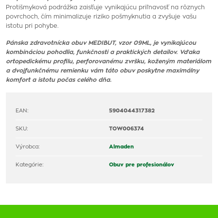
Protišmyková podrážka zaisťuje vynikajúcu priľnavosť na rôznych
povrchoch, čím minimalizuje riziko pošmyknutia a zvyšuje vašu
istotu pri pohybe.
Pánska zdravotnícka obuv MEDIBUT, vzor 09ML, je vynikajúcou
kombináciou pohodlia, funkčnosti a praktických detailov. Vďaka
ortopedickému profilu, perforovanému zvršku, koženým materiálom
a dvojfunkčnému remienku vám táto obuv poskytne maximálny
komfort a istotu počas celého dňa.
EAN:
5904044317382
SKU:
TOW006374
Výrobca:
Almaden
Kategórie:
Obuv pre profesionálov