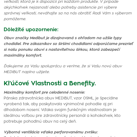
veľkostí, ktorá je k dispozícii pri každom produkte. V prípade
akýchkoľvek nejasností alebo potreby asistencie pri výbere
správnej veľkosti, neváhajte sa na nás obrátiť. Radi Vám s výberom
pomôžeme.
Dôležité upozornenie:
Obuv značky Medibut je dizajnovaná s ohľadom na užšie typy
chodidiel. Pre zákazníkov so širšími chodidlami odporúčame prezrieť
si našu ponuku obuvi s nastaviteľnou šírkou, ktorá zabezpečí
maximálny komfort.
Ďakujeme za Vašu spoluprácu a veríme, že si Vašu novú obuv
MEDIBUT naplno užijete.
Kľúčové Vlastnosti a Benefity.
Maximálny komfort pre celodenné nosenie:
Pánska zdravotnícka obuv MEDIBUT, vzor 09ML, je špeciálne
vyrobená tak, aby poskytovala výnimočné pohodlie aj pri
dlhodobom nosení. Vďaka svojim funkčným vlastnostiam je
ideálnou voľbou pre zdravotnícky personál a kohokoľvek, kto
potrebuje pohodlnú obuv na celý deň.
Výborná ventilácia vďaka perforovanému zvršku: