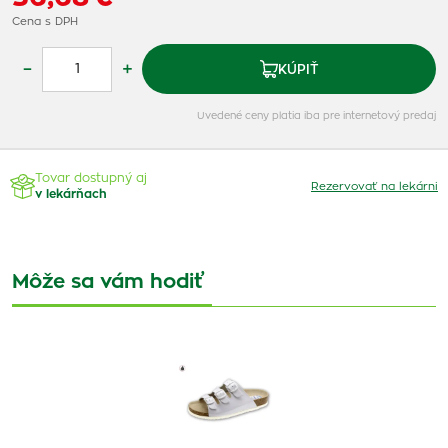
Cena s DPH
–
+
KÚPIŤ
Uvedené ceny platia iba pre internetový predaj
Tovar dostupný aj
Rezervovať na lekárni
v lekárňach
Môže sa vám hodiť