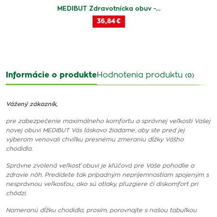
MEDIBUT Zdravotnícka obuv -…
36,84 €
Informácie o produkte
Hodnotenia produktu
(0)
Vážený zákazník,
pre zabezpečenie maximálneho komfortu a správnej veľkosti Vašej
novej obuvi MEDIBUT Vás láskavo žiadame, aby ste pred jej
výberom venovali chvíľku presnému zmeraniu dĺžky Vášho
chodidla.
Správne zvolená veľkosť obuvi je kľúčová pre Vaše pohodlie a
zdravie nôh. Predídete tak prípadným nepríjemnostiam spojeným s
nesprávnou veľkosťou, ako sú otlaky, pľuzgiere či diskomfort pri
chôdzi.
Nameranú dĺžku chodidla, prosím, porovnajte s našou tabuľkou