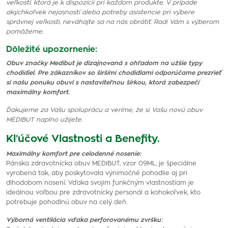
veľkostí, ktorá je k dispozícii pri každom produkte. V prípade
akýchkoľvek nejasností alebo potreby asistencie pri výbere
správnej veľkosti, neváhajte sa na nás obrátiť. Radi Vám s výberom
pomôžeme.
Dôležité upozornenie:
Obuv značky Medibut je dizajnovaná s ohľadom na užšie typy
chodidiel. Pre zákazníkov so širšími chodidlami odporúčame prezrieť
si našu ponuku obuvi s nastaviteľnou šírkou, ktorá zabezpečí
maximálny komfort.
Ďakujeme za Vašu spoluprácu a veríme, že si Vašu novú obuv
MEDIBUT naplno užijete.
Kľúčové Vlastnosti a Benefity.
Maximálny komfort pre celodenné nosenie:
Pánska zdravotnícka obuv MEDIBUT, vzor 09ML, je špeciálne
vyrobená tak, aby poskytovala výnimočné pohodlie aj pri
dlhodobom nosení. Vďaka svojim funkčným vlastnostiam je
ideálnou voľbou pre zdravotnícky personál a kohokoľvek, kto
potrebuje pohodlnú obuv na celý deň.
Výborná ventilácia vďaka perforovanému zvršku: