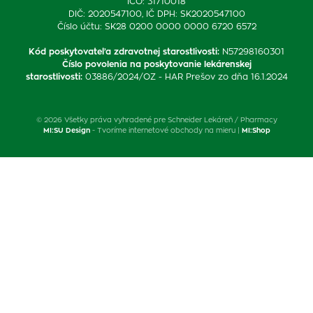
IČO: 31710018
DIČ: 2020547100, IČ DPH: SK2020547100
Číslo účtu: SK28 0200 0000 0000 6720 6572
Kód poskytovateľa zdravotnej starostlivosti
:
N57298160301
Číslo povolenia na poskytovanie lekárenskej
starostlivosti
:
03886/2024/OZ - HAR Prešov zo dňa 16.1.2024
© 2026 Všetky práva vyhradené pre Schneider Lekáreň / Pharmacy
MI:SU Design
- Tvoríme internetové obchody na mieru |
MI:Shop