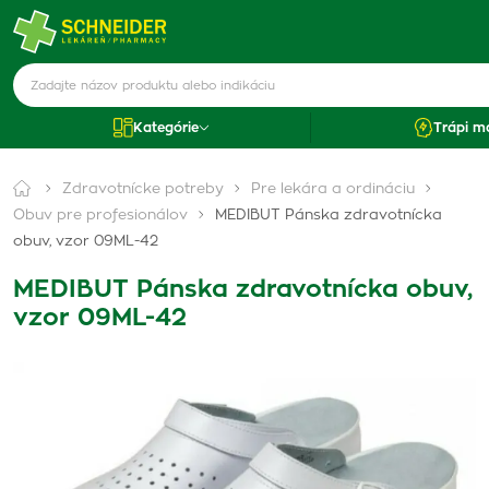
Kategórie
Trápi m
Zdravotnícke potreby
Pre lekára a ordináciu
Obuv pre profesionálov
MEDIBUT Pánska zdravotnícka
obuv, vzor 09ML-42
MEDIBUT Pánska zdravotnícka obuv,
vzor 09ML-42