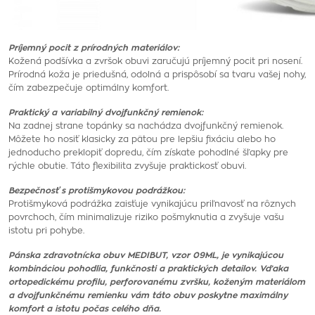
Príjemný pocit z prírodných materiálov:
Kožená podšívka a zvršok obuvi zaručujú príjemný pocit pri nosení.
Prírodná koža je priedušná, odolná a prispôsobí sa tvaru vašej nohy,
čím zabezpečuje optimálny komfort.
Praktický a variabilný dvojfunkčný remienok:
Na zadnej strane topánky sa nachádza dvojfunkčný remienok.
Môžete ho nosiť klasicky za pätou pre lepšiu fixáciu alebo ho
jednoducho preklopiť dopredu, čím získate pohodlné šľapky pre
rýchle obutie. Táto flexibilita zvyšuje praktickosť obuvi.
Bezpečnosť s protišmykovou podrážkou:
Protišmyková podrážka zaisťuje vynikajúcu priľnavosť na rôznych
povrchoch, čím minimalizuje riziko pošmyknutia a zvyšuje vašu
istotu pri pohybe.
Pánska zdravotnícka obuv MEDIBUT, vzor 09ML, je vynikajúcou
kombináciou pohodlia, funkčnosti a praktických detailov. Vďaka
ortopedickému profilu, perforovanému zvršku, koženým materiálom
a dvojfunkčnému remienku vám táto obuv poskytne maximálny
komfort a istotu počas celého dňa.