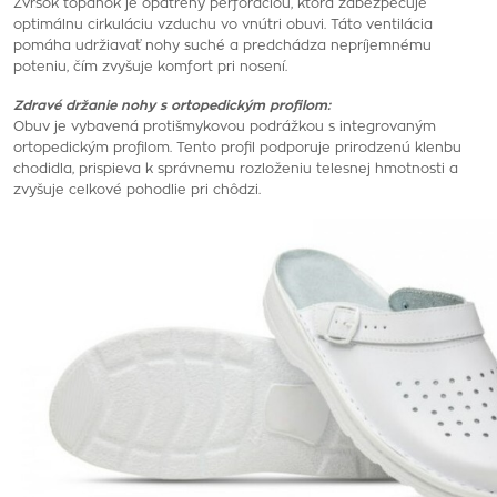
Zvršok topánok je opatrený perforáciou, ktorá zabezpečuje
optimálnu cirkuláciu vzduchu vo vnútri obuvi. Táto ventilácia
pomáha udržiavať nohy suché a predchádza nepríjemnému
poteniu, čím zvyšuje komfort pri nosení.
Zdravé držanie nohy s ortopedickým profilom:
Obuv je vybavená protišmykovou podrážkou s integrovaným
ortopedickým profilom. Tento profil podporuje prirodzenú klenbu
chodidla, prispieva k správnemu rozloženiu telesnej hmotnosti a
zvyšuje celkové pohodlie pri chôdzi.