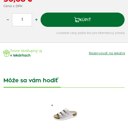
Cena s DPH
–
+
KÚPIŤ
Uvedené ceny platia iba pre internetový predaj
Tovar dostupný aj
Rezervovať na lekárni
v lekárňach
Môže sa vám hodiť