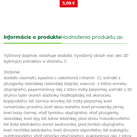
5,09 €
Informácie o produkte
Hodnotenia produktu
(0)
Výživový doplnok, obsahuje sladidlá. Vyvážený obsah viac ako 20
bylinných extraktov a vitamínu C.
Zloženie:
sladidlo (isomalt), kyselina L-askorbová (vitamín C), extrakt z
pľuzgierky islandskej (islandský lišajník), esencia z ihličia smreku
obyčajného, pepermintový olej z listov mäty piepornej, extrakt z 20
druhov bylín (koreň sladovky hladkoplodej, list skorocelu
kopijovitého, list černice krovitej, list mäty piepornej, kvet
rumančeku pravého, kvet slezu lesného, kvet prvosienky jarnej,
kvet bazy čiernej, vňať tymiánu obyčajného, vňať pľuzgierky
islandskej, kvet lipy, list šalvie lekárskej, plod anízu hviezdicovitého,
list ibiša lekárskeho, koreň bedrovníka, plod fenikla obyčajného,
kvet nechtíka lekárskeho, kvet divozela sápovitého, list eukalyptu
guľatoplodého, vňať rebríčka obyčajného), eukalyptový olej z listov