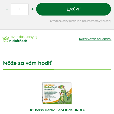
–
+
KÚPIŤ
Uvedené ceny platia iba pre internetový predaj
Tovar dostupný aj
Rezervovať na lekárni
v lekárňach
Môže sa vám hodiť
Dr.Theiss HerbalSept Kids HRDLO