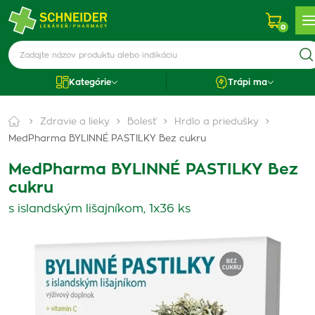
0
Kategórie
Trápi ma
Zdravie a lieky
Bolesť
Hrdlo a priedušky
MedPharma BYLINNÉ PASTILKY Bez cukru
MedPharma BYLINNÉ PASTILKY Bez
cukru
s islandským lišajníkom, 1x36 ks