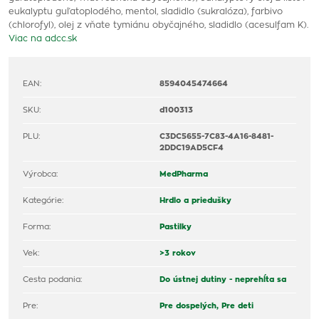
eukalyptu guľatoplodého, mentol, sladidlo (sukralóza), farbivo
(chlorofyl), olej z vňate tymiánu obyčajného, sladidlo (acesulfam K).
Viac na adcc.sk
EAN:
8594045474664
SKU:
d100313
PLU:
C3DC5655-7C83-4A16-8481-
2DDC19AD5CF4
Výrobca:
MedPharma
Kategórie:
Hrdlo a priedušky
Forma:
Pastilky
Vek:
>3 rokov
Cesta podania:
Do ústnej dutiny - neprehĺta sa
Pre:
Pre dospelých,
Pre deti