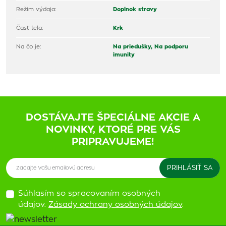
Režim výdaja:
Doplnok stravy
Časť tela:
Krk
Na čo je:
Na priedušky,
Na podporu
imunity
DOSTÁVAJTE ŠPECIÁLNE AKCIE A
NOVINKY, KTORÉ PRE VÁS
PRIPRAVUJEME!
Súhlasím so spracovaním osobných
údajov.
Zásady ochrany osobných údajov
.