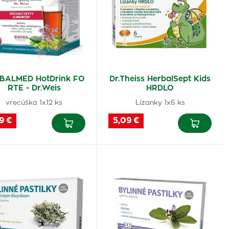
BALMED HotDrink FO
Dr.Theiss HerbalSept Kids
RTE - Dr.Weis
HRDLO
vrecúška 1x12 ks
Lízanky 1x6 ks
9 €
5,09 €