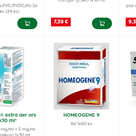
con gar (fľ.skl.) 1x50 ml
is.PVC/PVDC/Al) 2x
pas 
 ks (24 ks)
7,39 €
9,3
® extra aer ors
HOMEOGENE 9
x30 ml*
tbl 1x60 ks
5 mg/ml + 5 mg/ml
trekov) 1x30 ml