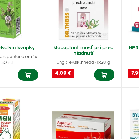
lsalvin kvapky
Mucoplant masť pri prec
HER
hladnutí
ie s pantenolom 1x
ung (liek.skl.hnedá) 1x20 g
50 ml
4,09 €
7,9