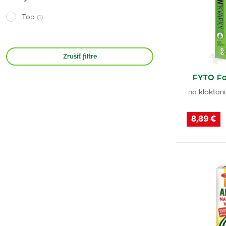
Strepsils
(1)
Top
(1)
Septolete
(5)
Strepfen
(2)
Zrušiť filtre
Jox
(1)
Stopangin
(1)
FYTO Fo
GripVis
(1)
na kloktan
Dorithricin
(1)
8,89 €