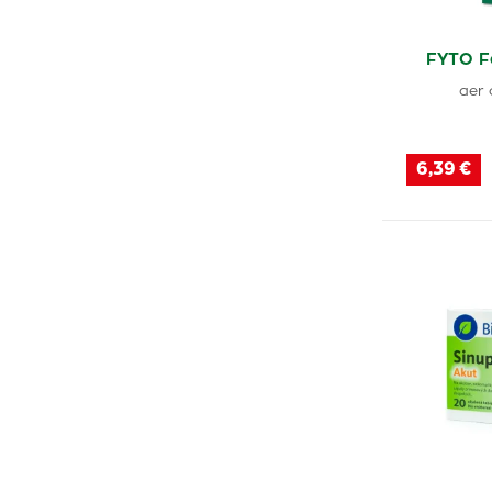
FYTO Fo
aer 
6,39 €