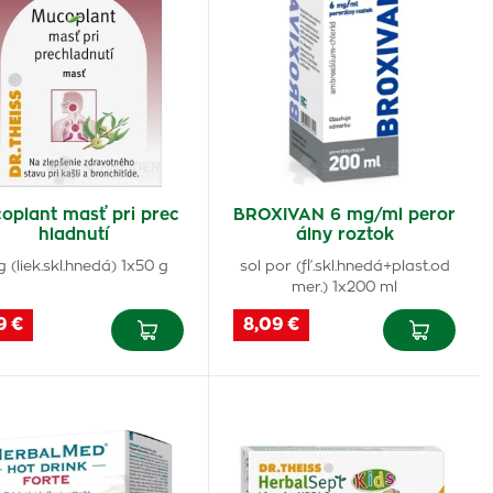
oplant masť pri prec
BROXIVAN 6 mg/ml peror
hladnutí
álny roztok
 (liek.skl.hnedá) 1x50 g
sol por (fľ.skl.hnedá+plast.od
mer.) 1x200 ml
9 €
8,09 €