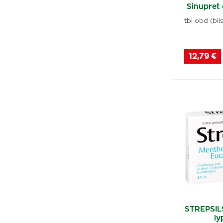
Sinupret 
tbl obd (bl
12,79 €
STREPSIL
ly