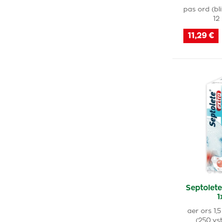
pas ord (bl
12
11,29 €
Septolete
1
aer ors 1,
(250 vs