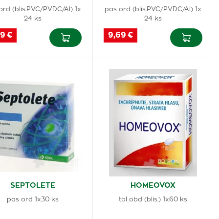
ord (blis.PVC/PVDC/Al) 1x
pas ord (blis.PVC/PVDC/Al) 1x
24 ks
24 ks
9 €
9,69 €
SEPTOLETE
HOMEOVOX
pas ord 1x30 ks
tbl obd (blis.) 1x60 ks