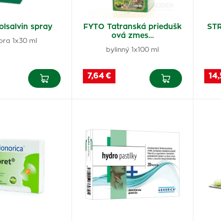
lsalvin spray
FYTO Tatranská priedušk
STR
ová zmes…
ora 1x30 ml
bylinný 1x100 ml
7,64 €
14,