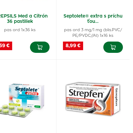
EPSILS Med a Citrón
Septolete® extra s príchu
36 pastiliek
ťou…
pas ord 1x36 ks
pas ord 3 mg/1 mg (blis.PVC/
PE/PVDC//Al) 1x16 ks
59 €
8,99 €