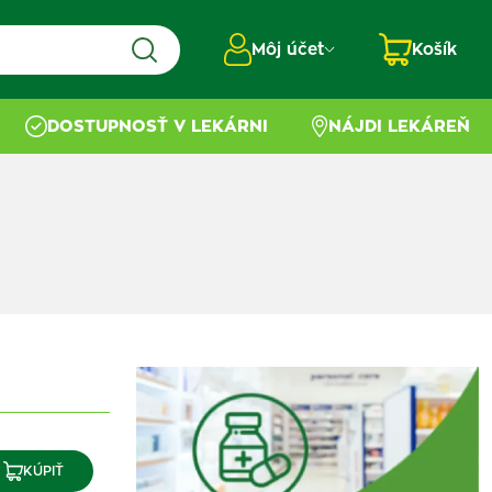
Môj účet
Košík
DOSTUPNOSŤ V LEKÁRNI
NÁJDI LEKÁREŇ
KÚPIŤ