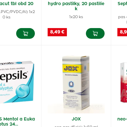
acut tbl obd 20
hydro pastilky, 20 pastilie
Sept
k
is.PVC/PVDC/Al) 1x2
1x20 ks
pas 
0 ks
8,49 €
8,9
S Mentol a Euka
JOX
neo-
ptus 24…