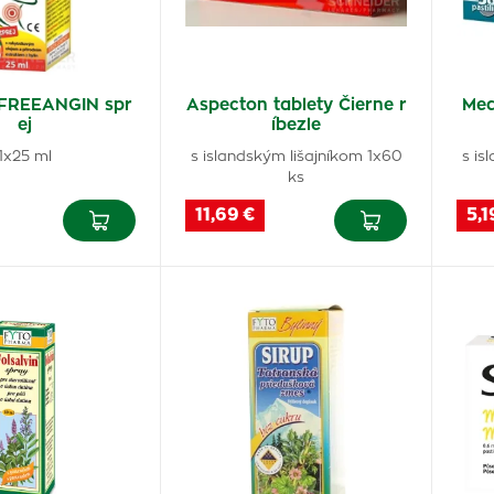
FREEANGIN spr
Aspecton tablety Čierne r
Med
ej
íbezle
1x25 ml
s islandským lišajníkom 1x60
s is
ks
11,69 €
5,1