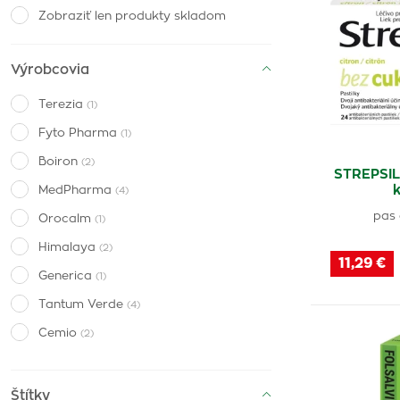
Zobraziť len produkty skladom
Výrobcovia
Terezia
(1)
Fyto Pharma
(1)
Boiron
(2)
STREPSIL
MedPharma
(4)
pas 
Orocalm
(1)
Himalaya
(2)
11,29 €
Generica
(1)
Tantum Verde
(4)
Cemio
(2)
Neo-angin
(2)
Sinupret
(1)
Štítky