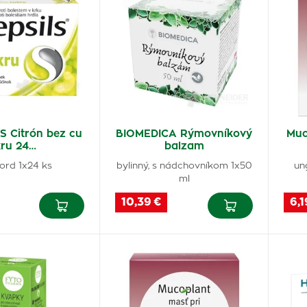
S Citrón bez cu
BIOMEDICA Rýmovníkový
Muc
kru 24…
balzam
ord 1x24 ks
bylinný, s nádchovníkom 1x50
ung
ml
10,39 €
6,1