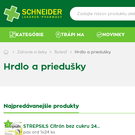
KATEGÓRIE
TRÁPI MA
NOVINKY
Zdravie a lieky
Bolesť
Hrdlo a priedušky
Hrdlo a priedušky
Najpredávanejšie produkty
1
STREPSILS Citrón bez cukru 24…
pas ord 1x24 ks