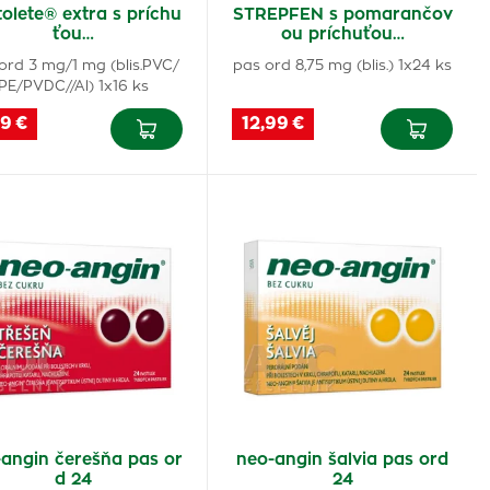
olete® extra s príchu
STREPFEN s pomarančov
ťou…
ou príchuťou…
ord 3 mg/1 mg (blis.PVC/
pas ord 8,75 mg (blis.) 1x24 ks
PE/PVDC//Al) 1x16 ks
9 €
12,99 €
angin čerešňa pas or
neo-angin šalvia pas ord
d 24
24