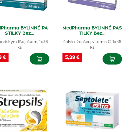
Pharma BYLINNÉ PA
MedPharma BYLINNÉ PAS
STILKY Bez…
TILKY Bez…
landským lišajníkom, 1x36
šalvia, ženšen, vitamín C, 1x36
ks
ks
9 €
5,29 €