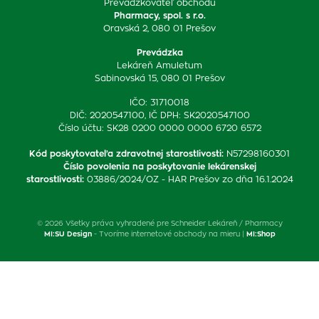
Prevádzkovateľ obchodu
Pharmacy, spol. s r.o.
Oravská 2, 080 01 Prešov
Prevádzka
Lekáreň Amuletum
Sabinovská 15, 080 01 Prešov
IČO: 31710018
DIČ: 2020547100, IČ DPH: SK2020547100
Číslo účtu: SK28 0200 0000 0000 6720 6572
Kód poskytovateľa zdravotnej starostlivosti
:
N57298160301
Číslo povolenia na poskytovanie lekárenskej
starostlivosti
:
03886/2024/OZ - HAR Prešov zo dňa 16.1.2024
© 2026 Všetky práva vyhradené pre Schneider Lekáreň / Pharmacy
MI:SU Design
- Tvoríme internetové obchody na mieru |
MI:Shop