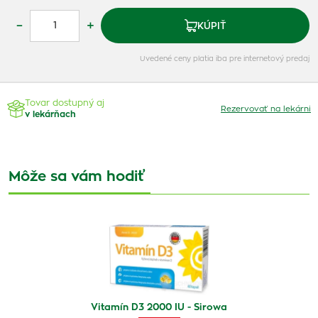
–
+
KÚPIŤ
Uvedené ceny platia iba pre internetový predaj
Tovar dostupný aj
Rezervovať na lekárni
v lekárňach
Môže sa vám hodiť
Vitamín D3 2000 IU - Sirowa