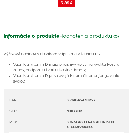
6,89 €
Informácie o produkte
Hodnotenia produktu
(0)
Výživový doplnok s obsahom vápnika a vitamínu D3:
Vápnik a vitamin D majú priaznivý vplyv na kvalitu kostí a
zubov, podporujú tvorbu kostnej hmoty,
Vápnik a vitamin D prispievajú k normálnemu fungovaniu
svalov.
EAN:
8594045470253
SKU:
d007702
PLU:
89B7AA8D-EFA8-4EDA-BECE-
5F61A4046458