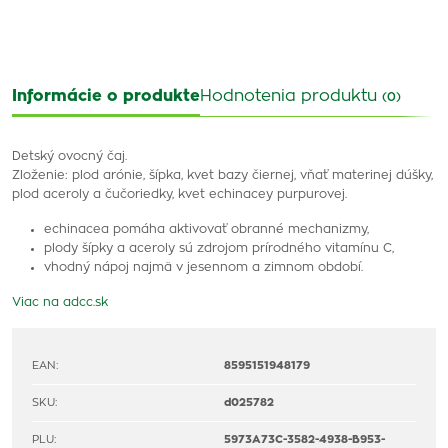
Informácie o produkte
Hodnotenia produktu
(0)
Detský ovocný čaj.
Zloženie: plod arónie, šípka, kvet bazy čiernej, vňať materinej dúšky,
plod aceroly a čučoriedky, kvet echinacey purpurovej.
echinacea pomáha aktivovať obranné mechanizmy,
plody šípky a aceroly sú zdrojom prírodného vitamínu C,
vhodný nápoj najmä v jesennom a zimnom období.
Viac na adcc.sk
EAN:
8595151948179
SKU:
d025782
PLU:
5973A73C-3582-4938-B953-