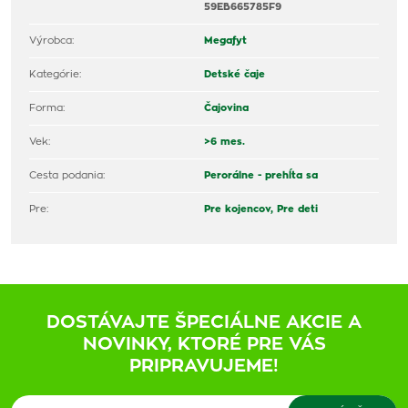
59EB665785F9
Výrobca:
Megafyt
Kategórie:
Detské čaje
Forma:
Čajovina
Vek:
>6 mes.
Cesta podania:
Perorálne - prehĺta sa
Pre:
Pre kojencov,
Pre deti
DOSTÁVAJTE ŠPECIÁLNE AKCIE A
NOVINKY, KTORÉ PRE VÁS
PRIPRAVUJEME!