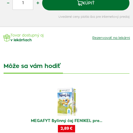
–
+
KÚPIŤ
Uvedené ceny platia iba pre internetový predaj
Tovar dostupný aj
Rezervovať na lekárni
v lekárňach
Môže sa vám hodiť
MEGAFYT Bylinný čaj FENIKEL pre…
2,89 €