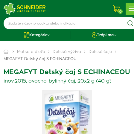
0
Kategórie
Trápi ma
Matka a dieťa
Detská výživa
Detské čaje
MEGAFYT Detský čaj S ECHINACEOU
MEGAFYT Detský čaj S ECHINACEOU
inov.2015, ovocno-bylinný čaj, 20x2 g (40 g)