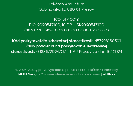
Lekáreň Amuletum
Sabinovská 15, 080 01 Prešov
IČO: 31710018
DIČ: 2020547100, IČ DPH: SK2020547100
Číslo účtu: SK28 0200 0000 0000 6720 6572
Kód poskytovateľa zdravotnej starostlivosti
:
N57298160301
Číslo povolenia na poskytovanie lekárenskej
starostlivosti
:
03886/2024/OZ - HAR Prešov zo dňa 16.1.2024
© 2026 Všetky práva vyhradené pre Schneider Lekáreň / Pharmacy
MI:SU Design
- Tvoríme internetové obchody na mieru |
MI:Shop