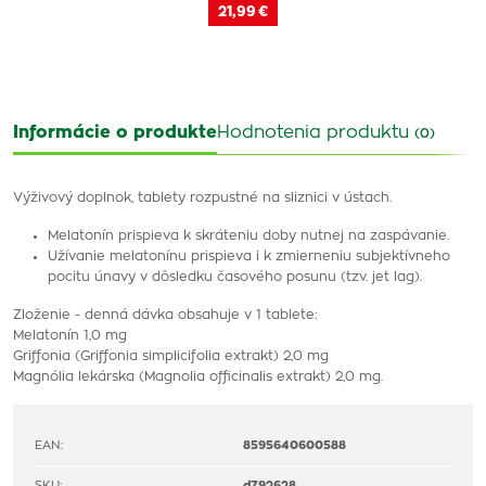
21,99 €
Informácie o produkte
Hodnotenia produktu
(0)
Výživový doplnok, tablety rozpustné na sliznici v ústach.
Melatonín prispieva k skráteniu doby nutnej na zaspávanie.
Užívanie melatonínu prispieva i k zmierneniu subjektívneho
pocitu únavy v dôsledku časového posunu (tzv. jet lag).
Zloženie - denná dávka obsahuje v 1 tablete:
Melatonín 1,0 mg
Griffonia (Griffonia simplicifolia extrakt) 2,0 mg
Magnólia lekárska (Magnolia officinalis extrakt) 2,0 mg.
EAN:
8595640600588
SKU:
d792628