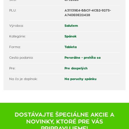
PLU:
A31139E4-BBCF-4CB2-9275-
A74DE0E22428
Výrobca:
Salutem
Kategórie:
Spánok
Forma:
Tableta
Cesta podania:
Perorálne - prehĺta sa
Pre:
Pre dospelých
Na čo je doplnok:
Na poruchy spánku
DOSTÁVAJTE ŠPECIÁLNE AKCIE A
NOVINKY, KTORÉ PRE VÁS
PRIPRAVUJEME!