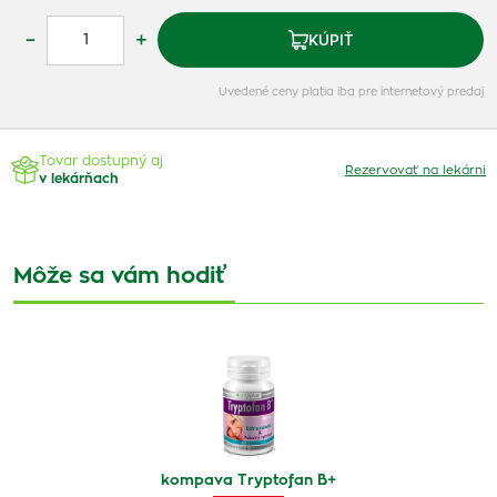
–
+
KÚPIŤ
Uvedené ceny platia iba pre internetový predaj
Tovar dostupný aj
Rezervovať na lekárni
v lekárňach
Môže sa vám hodiť
kompava Tryptofan B+