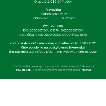
Oravská 2, 080 01 Prešov
Prevádzka
Lekáreň Amuletum
Sabinovská 15, 080 01 Prešov
IČO: 31710018
DIČ: 2020547100, IČ DPH: SK2020547100
Číslo účtu: SK28 0200 0000 0000 6720 6572
Kód poskytovateľa zdravotnej starostlivosti
:
N57298160301
Číslo povolenia na poskytovanie lekárenskej
starostlivosti
:
03886/2024/OZ - HAR Prešov zo dňa 16.1.2024
© 2026 Všetky práva vyhradené pre Schneider Lekáreň / Pharmacy
MI:SU Design
- Tvoríme internetové obchody na mieru |
MI:Shop