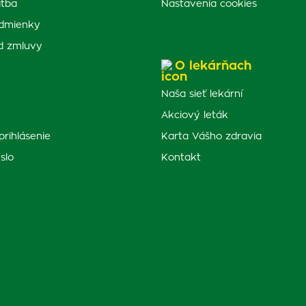
atba
Nastavenia cookies
dmienky
d zmluvy
O lekárňach
Naša sieť lekární
Akciový leták
prihlásenie
Karta Vášho zdravia
slo
Kontakt