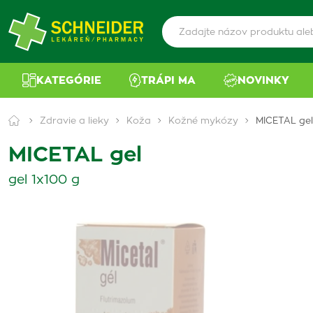
KATEGÓRIE
TRÁPI MA
NOVINKY
Zdravie a lieky
Koža
Kožné mykózy
MICETAL gel
MICETAL gel
gel 1x100 g