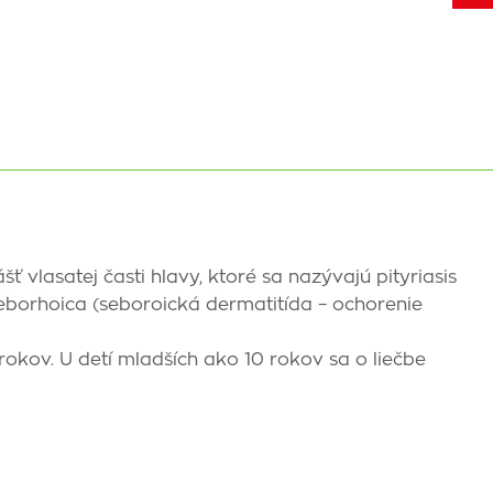
ť vlasatej časti hlavy, ktoré sa nazývajú pityriasis
s seborhoica (seboroická dermatitída – ochorenie
 rokov. U detí mladších ako 10 rokov sa o liečbe