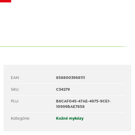
EAN:
8588003968111
SKU:
C34279
PLU:
B6CAF045-47AE-4975-9CE1-
10999BAE7858
Kategórie:
Kožné mykózy