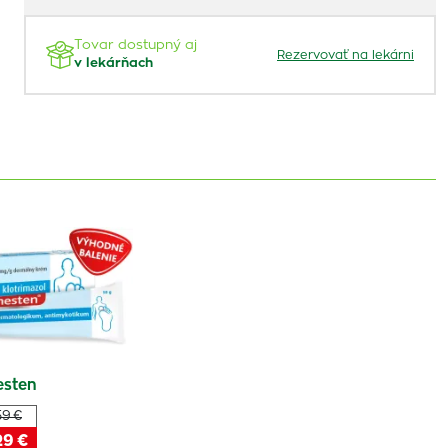
Tovar dostupný aj
Rezervovať na lekárni
v lekárňach
sten
59 €
29 €