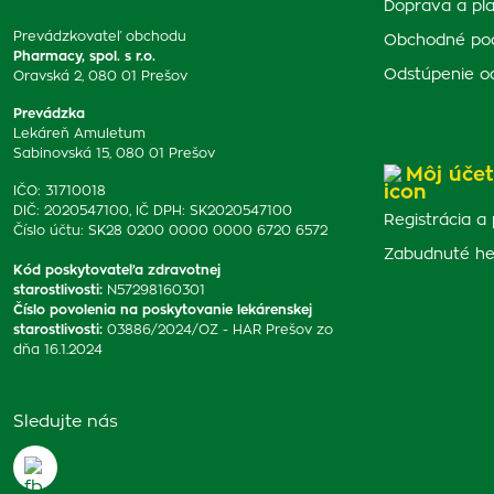
Doprava a pl
Prevádzkovateľ obchodu
Obchodné po
Pharmacy, spol. s r.o.
Odstúpenie o
Oravská 2, 080 01 Prešov
Prevádzka
Lekáreň Amuletum
Sabinovská 15, 080 01 Prešov
Môj účet
IČO: 31710018
DIČ: 2020547100, IČ DPH: SK2020547100
Registrácia a 
Číslo účtu: SK28 0200 0000 0000 6720 6572
Zabudnuté he
Kód poskytovateľa zdravotnej
starostlivosti
:
N57298160301
Číslo povolenia na poskytovanie lekárenskej
starostlivosti
:
03886/2024/OZ - HAR Prešov zo
dňa 16.1.2024
Sledujte nás