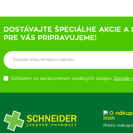
DOSTÁVAJTE ŠPECIÁLNE AKCIE A 
PRE VÁS PRIPRAVUJEME!
Súhlasím so spracovaním osobných údajov.
Zásady 
O nákup
Prečo nakupo