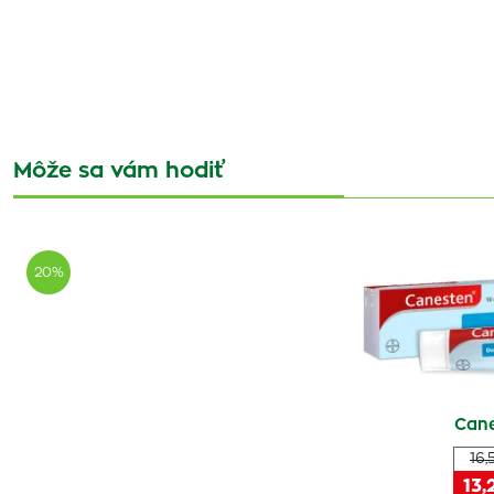
Môže sa vám hodiť
20%
Cane
16,
13,