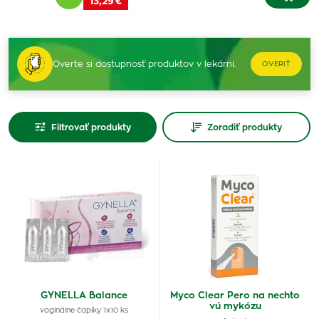
13,29 €
Overte si dostupnosť produktov v lekárni.
OVERIŤ
Filtrovať produkty
Zoradiť produkty
GYNELLA Balance
Myco Clear Pero na nechto
vú mykózu
vaginálne čapíky 1x10 ks