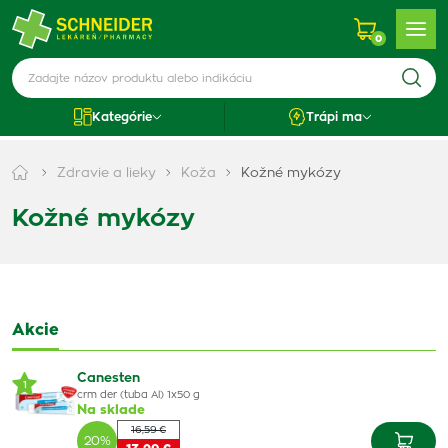
0
Kategórie
Trápi ma
Zdravie a lieky
Koža
Kožné mykózy
Kožné mykózy
Akcie
Canesten
1
crm der (tuba Al) 1x50 g
Na sklade
16,59 €
20%