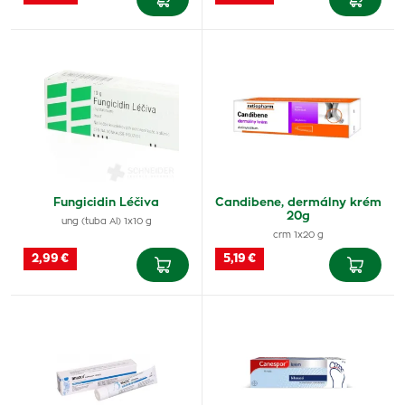
Fungicidin Léčiva
Candibene, dermálny krém
20g
ung (tuba Al) 1x10 g
crm 1x20 g
2,99 €
5,19 €