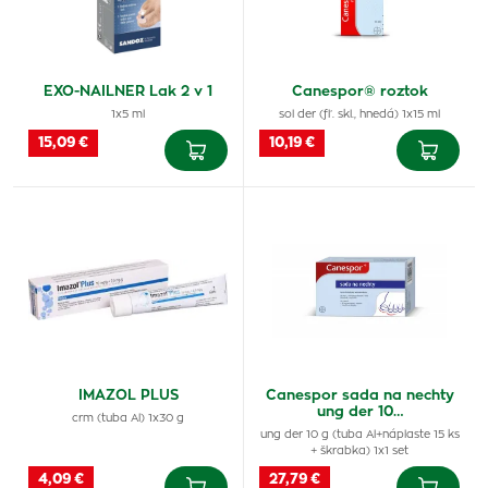
EXO-NAILNER Lak 2 v 1
Canespor® roztok
1x5 ml
sol der (fľ. skl., hnedá) 1x15 ml
15,09 €
10,19 €
IMAZOL PLUS
Canespor sada na nechty
ung der 10…
crm (tuba Al) 1x30 g
ung der 10 g (tuba Al+náplaste 15 ks
+ škrabka) 1x1 set
4,09 €
27,79 €