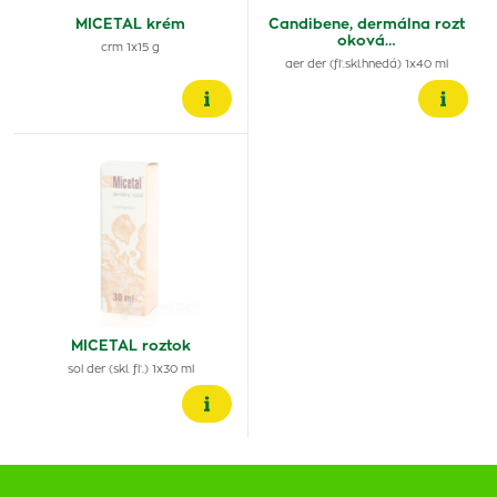
MICETAL krém
Candibene, dermálna rozt
oková…
crm 1x15 g
aer der (fľ.skl.hnedá) 1x40 ml
MICETAL roztok
sol der (skl. fľ.) 1x30 ml