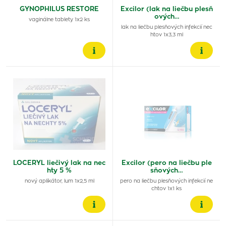
GYNOPHILUS RESTORE
Excilor (lak na liečbu plesň
ových…
vaginálne tablety 1x2 ks
lak na liečbu plesňových infekcií nec
htov 1x3,3 ml
LOCERYL liečivý lak na nec
Excilor (pero na liečbu ple
hty 5 %
sňových…
nový aplikátor, lum 1x2,5 ml
pero na liečbu plesňových infekcií ne
chtov 1x1 ks