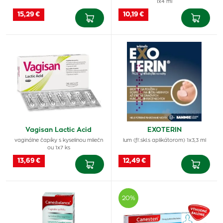
1x4 ml
15,29 €
10,19 €
Vagisan Lactic Acid
EXOTERIN
vaginálne čapíky s kyselinou mliečn
lum (fľ.skl.s aplikátorom) 1x3,3 ml
ou 1x7 ks
13,69 €
12,49 €
20%