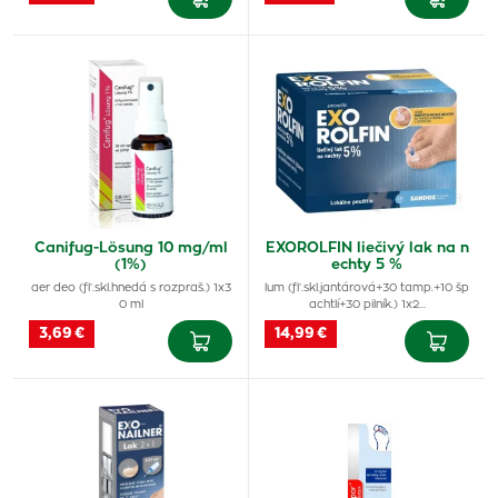
Canifug-Lösung 10 mg/ml
EXOROLFIN liečivý lak na n
(1%)
echty 5 %
aer deo (fľ.skl.hnedá s rozpraš.) 1x3
lum (fľ.skl.jantárová+30 tamp.+10 šp
0 ml
achtlí+30 pilník.) 1x2…
3,69 €
14,99 €