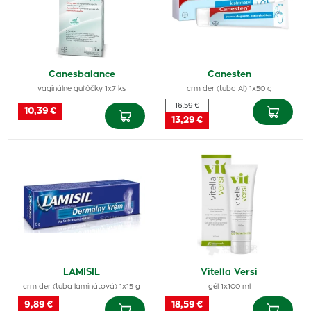
Canesbalance
Canesten
vaginálne guľôčky 1x7 ks
crm der (tuba Al) 1x50 g
16,59 €
10,39 €
13,29 €
LAMISIL
Vitella Versi
crm der (tuba laminátová) 1x15 g
gél 1x100 ml
9,89 €
18,59 €