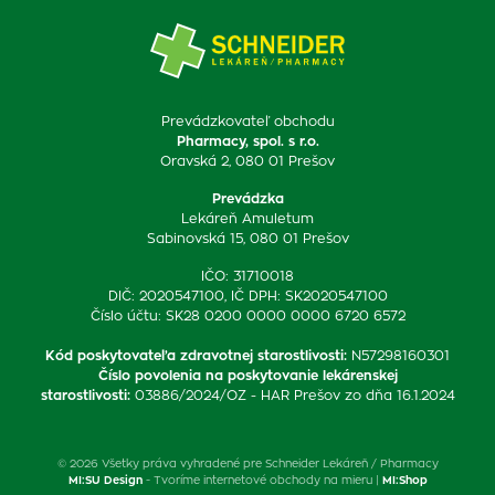
Prevádzkovateľ obchodu
Pharmacy, spol. s r.o.
Oravská 2, 080 01 Prešov
Prevádzka
Lekáreň Amuletum
Sabinovská 15, 080 01 Prešov
IČO: 31710018
DIČ: 2020547100, IČ DPH: SK2020547100
Číslo účtu: SK28 0200 0000 0000 6720 6572
Kód poskytovateľa zdravotnej starostlivosti
:
N57298160301
Číslo povolenia na poskytovanie lekárenskej
starostlivosti
:
03886/2024/OZ - HAR Prešov zo dňa 16.1.2024
© 2026 Všetky práva vyhradené pre Schneider Lekáreň / Pharmacy
MI:SU Design
- Tvoríme internetové obchody na mieru |
MI:Shop