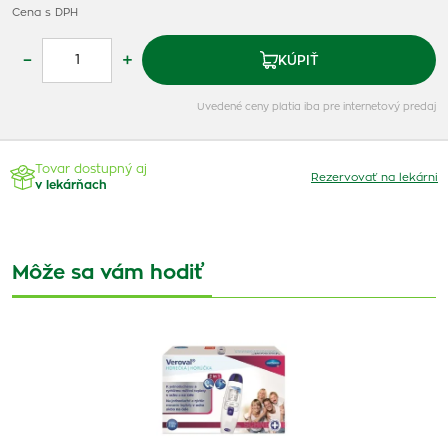
Cena s DPH
–
+
KÚPIŤ
Uvedené ceny platia iba pre internetový predaj
Tovar dostupný aj
Rezervovať na lekárni
v lekárňach
Môže sa vám hodiť