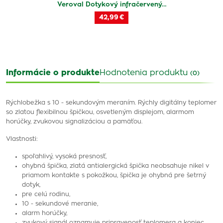
Veroval Dotykový infračervený…
42,99 €
Informácie o produkte
Hodnotenia produktu
(0)
Rýchlobežka s 10 - sekundovým meraním. Rýchly digitálny teplomer
so zlatou flexibilnou špičkou, osvetleným displejom, alarmom
horúčky, zvukovou signalizáciou a pamäťou.
Vlastnosti:
spoľahlivý, vysoká presnosť,
ohybná špička, zlatá antialergická špička neobsahuje nikel v
priamom kontakte s pokožkou, špička je ohybná pre šetrný
dotyk,
pre celú rodinu,
10 - sekundové meranie,
alarm horúčky,
zvukový signál oznamuje pripravenosť teplomera a koniec