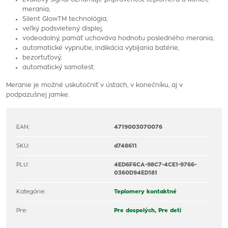
merania,
Silent GlowTM technológia,
veľký podsvietený displej,
vodeodolný, pamäť uchováva hodnotu posledného merania,
automatické vypnutie, indikácia vybíjania batérie,
bezortuťový,
automatický samotest.
Meranie je možné uskutočniť v ústach, v konečníku, aj v
podpazušnej jamke.
EAN:
4719003070076
SKU:
d748611
PLU:
4ED6F6CA-98C7-4CE1-9766-
0360D94ED181
Kategórie:
Teplomery kontaktné
Pre:
Pre dospelých,
Pre deti