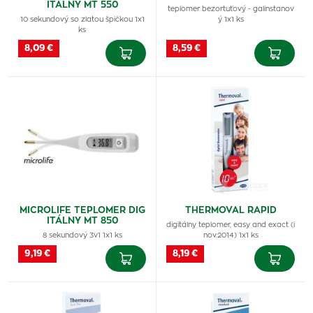
ITÁLNY MT 550
teplomer bezortuťový - galinstanov
10 sekundový so zlatou špičkou 1x1
ý 1x1 ks
ks
8,09 €
8,59 €
MICROLIFE TEPLOMER DIG
THERMOVAL RAPID
ITÁLNY MT 850
digitálny teplomer, easy and exact (i
8 sekundový 3v1 1x1 ks
nov.2014) 1x1 ks
9,19 €
8,19 €