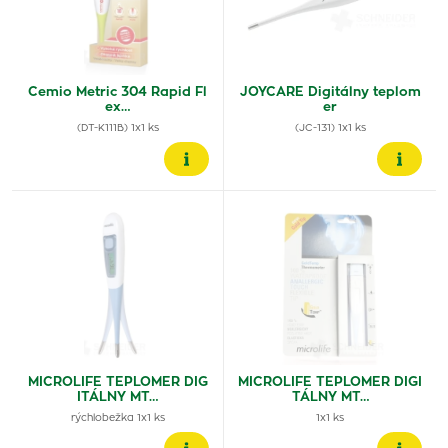
Cemio Metric 304 Rapid Fl
JOYCARE Digitálny teplom
ex…
er
(DT-K111B) 1x1 ks
(JC-131) 1x1 ks
MICROLIFE TEPLOMER DIG
MICROLIFE TEPLOMER DIGI
ITÁLNY MT…
TÁLNY MT…
rýchlobežka 1x1 ks
1x1 ks