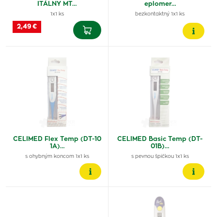
ITÁLNY MT…
eplomer…
1x1 ks
bezkontaktný 1x1 ks
2,49 €
CELIMED Flex Temp (DT-10
CELIMED Basic Temp (DT-
1A)…
01B)…
s ohybným koncom 1x1 ks
s pevnou špičkou 1x1 ks