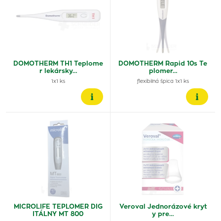
DOMOTHERM TH1 Teplome
DOMOTHERM Rapid 10s Te
r lekársky…
plomer…
1x1 ks
flexibilná špica 1x1 ks
MICROLIFE TEPLOMER DIG
Veroval Jednorázové kryt
ITÁLNY MT 800
y pre…