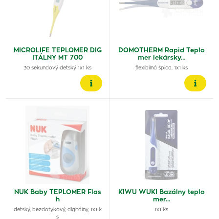
MICROLIFE TEPLOMER DIG
DOMOTHERM Rapid Teplo
ITÁLNY MT 700
mer lekársky…
30 sekundový detský 1x1 ks
flexibilná špica, 1x1 ks
NUK Baby TEPLOMER Flas
KIWU WUKI Bazálny teplo
h
mer…
detský, bezdotykový, digitálny, 1x1 k
1x1 ks
s