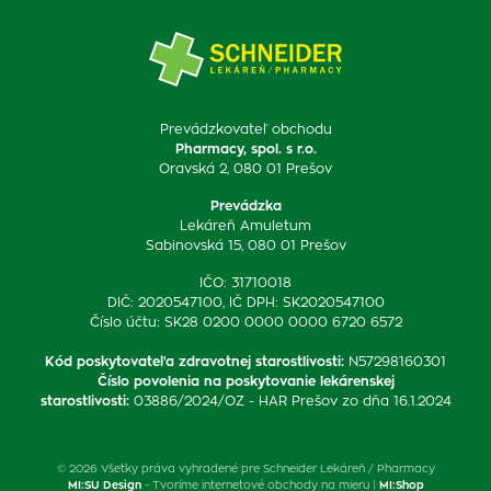
Prevádzkovateľ obchodu
Pharmacy, spol. s r.o.
Oravská 2, 080 01 Prešov
Prevádzka
Lekáreň Amuletum
Sabinovská 15, 080 01 Prešov
IČO: 31710018
DIČ: 2020547100, IČ DPH: SK2020547100
Číslo účtu: SK28 0200 0000 0000 6720 6572
Kód poskytovateľa zdravotnej starostlivosti
:
N57298160301
Číslo povolenia na poskytovanie lekárenskej
starostlivosti
:
03886/2024/OZ - HAR Prešov zo dňa 16.1.2024
© 2026 Všetky práva vyhradené pre Schneider Lekáreň / Pharmacy
MI:SU Design
- Tvoríme internetové obchody na mieru |
MI:Shop