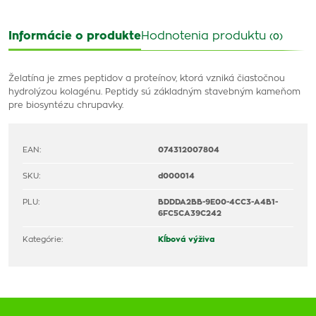
Informácie o produkte
Hodnotenia produktu
(0)
Želatína je zmes peptidov a proteínov, ktorá vzniká čiastočnou
hydrolýzou kolagénu. Peptidy sú základným stavebným kameňom
pre biosyntézu chrupavky.
EAN:
074312007804
SKU:
d000014
PLU:
BDDDA2BB-9E00-4CC3-A4B1-
6FC5CA39C242
Kategórie:
Kĺbová výživa