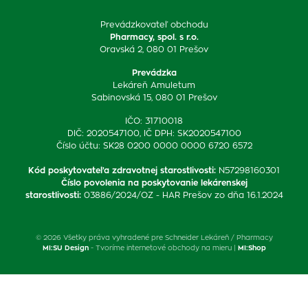
Prevádzkovateľ obchodu
Pharmacy, spol. s r.o.
Oravská 2, 080 01 Prešov
Prevádzka
Lekáreň Amuletum
Sabinovská 15, 080 01 Prešov
IČO: 31710018
DIČ: 2020547100, IČ DPH: SK2020547100
Číslo účtu: SK28 0200 0000 0000 6720 6572
Kód poskytovateľa zdravotnej starostlivosti
:
N57298160301
Číslo povolenia na poskytovanie lekárenskej
starostlivosti
:
03886/2024/OZ - HAR Prešov zo dňa 16.1.2024
© 2026 Všetky práva vyhradené pre Schneider Lekáreň / Pharmacy
MI:SU Design
- Tvoríme internetové obchody na mieru |
MI:Shop